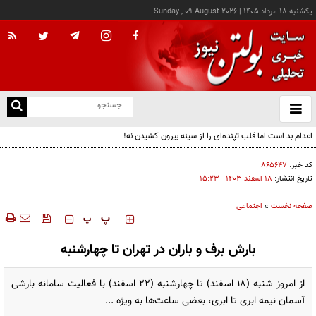
يکشنبه ۱۸ مرداد ۱۴۰۵
|
Sunday , 09 August 2026
از
و
ته
اعدام بد است اما قلب تپنده‌ای را از سینه بیرون کشیدن نه!
ن
نو
کد خبر:
۸۶۵۶۴۷
تاریخ انتشار:
۱۸ اسفند ۱۴۰۳ - ۱۵:۲۳
صفحه نخست
»
اجتماعی
‍‍‍ پ
پ
بارش برف و باران در تهران تا چهارشنبه
از امروز شنبه (۱۸ اسفند) تا چهارشنبه (۲۲ اسفند) با فعالیت سامانه بارشی
آسمان نیمه ابری تا ابری، بعضی ساعت‌ها به ویژه ...