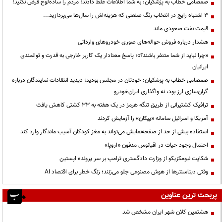
صمصامی خطاب به پزشکیان: به شما اطلاعات غلط دادند؛ مردم را ساده‌لوح فرض نکنید!
3 اشتباه رایج در انتخاب رنگ صنعتی که هزینه‌اش را سال‌ها می‌پردازید...
قیمت نفت صعودی ماند
هشدار درباره فروش حواله‌های صوری خودروهای وارداتی
«چرا نباید از شما متنفر باشند؟»؛ پاسخ معنادار یک کاربر خارجی به قدرت و توانمندی
ایرانیان
صمصامی خطاب به پزشکیان: خودتان در مجلس بودید؛ دیدید انتقادات نمایندگان درباره
گران‌سازی ارز بود، نه واگذاری ایران‌خودرو
ترافیک کشتیرانی از طریق تنگه هرمز در یک هفته به ۳۳ کشتی کاهش یافت
آمریکا و اسرائیل سامانه «پیکان» را آزمایش کردند
استفاده بیش از حد از صفحه‌نمایش می‌تواند به مغز کودکان آسیب ماندگار وارد کند
احتمال وجود حیات در اقیانوس مدفون «اروپا»
شکایت نیومکزیکو از وزارت دادگستری ترامپ بر سر پرونده اپستین
وقتی دیتاسنترها از هوش مصنوعی جلو می‌زنند؛ زنگ خطر برای اقتصاد AI
پربحث ترین عناوین
هشتمین کلان شهر ایران مشخص شد