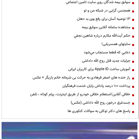
سوابق بیمه شدگان روی سایت تامین اجتماعی
همجنس گرایی در شبکه من و تو
13 توصیه آسان برای رفع بوی بد دهان
مشاهده سامانه آنلاين سوابق بیمه
حكم آيت‌الله مكارم درباره شاهين نجفي
سایتهای همسریابی!
دعايي كه قطعا مستجاب مي‌شود
جزئیات جدید قتل روح الله داداشی
آموزش ساخت Apple ID برای کاربران ایرانی
راز خنده های اصغر فرهادی به حرکت بی شرمانه خانم بازیگر + عکس
پرداخت ۱۰۰ درصد پاداش پایان خدمت فرهنگیان
خلافی آنلاین/استعلام خلافی خودرو از طریق اینترنت، پیام کوتاه ، تلفن
جسدغرق درخون روح الله داداشی (عکس)
پاسخ های دکتر توکلی به سوالات کنکوری ها