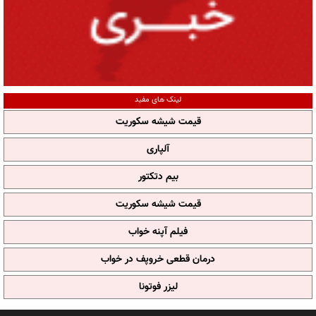
لینک های مفید
قیمت شیشه سکوریت
آلپاری
بیم دتکتور
قیمت شیشه سکوریت
فیلم آپنه خواب
درمان قطعی خروپف در خواب
لیزر فوتونا