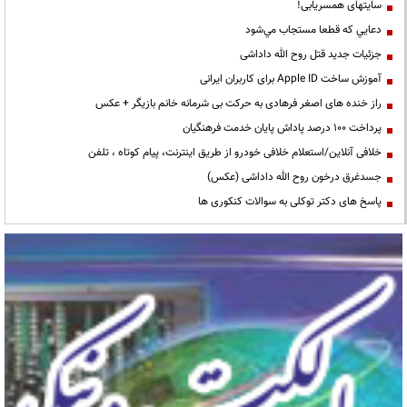
سایتهای همسریابی!
دعايي كه قطعا مستجاب مي‌شود
جزئیات جدید قتل روح الله داداشی
آموزش ساخت Apple ID برای کاربران ایرانی
راز خنده های اصغر فرهادی به حرکت بی شرمانه خانم بازیگر + عکس
پرداخت ۱۰۰ درصد پاداش پایان خدمت فرهنگیان
خلافی آنلاین/استعلام خلافی خودرو از طریق اینترنت، پیام کوتاه ، تلفن
جسدغرق درخون روح الله داداشی (عکس)
پاسخ های دکتر توکلی به سوالات کنکوری ها