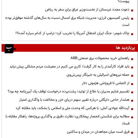
پیوست؟
دعوت مجدد عربستان از نخست‌وزیر عراق برای سفر به ریاض
رئیس کمیسیون انرژی: مدیریت شبکه برق امسال نسبت به سال‌های گذشته موفق‌تر بوده
است
چاک شومر: جنگ ایران اشتغال آمریکا را تخریب کرد؛ ترامپ از کدام سیاره آمده؟!
پربازدید ها
راهنمای خرید محصولات برق صنعتی ABB
باید افراد کارآمدتر را به کار گرفت/ کاری می کنیم در معیشت مردم مشکلی پیش نیاید
حمله نیروهای اسرائیلی به خبرنگار پرس‌تی‌وی
از التماس تا فروپاشی هژمونی دلار
تقسیم غنایم مدیران یا دفاع از تولید؛ پشت‌پرده درخواست توقف یک آیین‌نامه چه بود؟
هشدار حاجی دلیگانی درباره تغییر سهم دریای خزر و مخالفت با واگذاری امتیاز
آیت‌الله جوادی آملی: با هرکس که وحدت ملی و اسلامی را بشکند، باید مقابله کرد
مطالبه برای شکستن انحصار پیمانکاری؛ نظارت دقیق بر واگذاری پروژه‌ها، راهکار مقابله با
فساد
فرق است میان مجاهدان در میدان و ساکتین