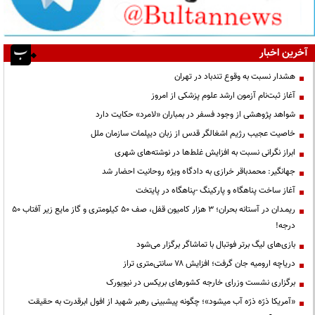
آخرین اخبار
هشدار نسبت به وقوع تندباد در تهران
آغاز ثبت‌نام آزمون ارشد علوم پزشکی از امروز
شواهد پژوهشی از وجود فسفر در بمباران «لامرد» حکایت دارد
خاصیت عجیب رژیم اشغالگر قدس از زبان دیپلمات سازمان ملل
ابراز نگرانی نسبت به افزایش غلط‌ها در نوشته‌های شهری
جهانگیر: محمدباقر خرازی به دادگاه ویژه روحانیت احضار شد
آغاز ساخت پناهگاه و پارکینگ -پناهگاه در پایتخت
ریمـدان در آستانه بحران؛ ۳ هزار کامیون قفل، صف ۵۰ کیلومتری و گاز مایع زیر آفتاب ۵۰
درجه!
بازی‌های لیگ برتر فوتبال با تماشاگر برگزار می‌شود
دریاچه ارومیه جان گرفت؛ افزایش ۷۸ سانتی‌متری تراز
برگزاری نشست وزرای خارجه کشورهای بریکس در نیویورک
«آمریکا ذرّه ذرّه آب میشود»؛ چگونه پیشبینی رهبر شهید از افول ابرقدرت به حقیقت