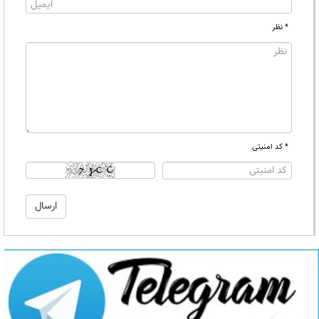
* نظر
* کد امنیتی