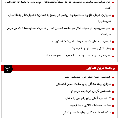
این دیپلماسی نمایشی، شکست خورده است/واقعیت‌ها را بپذیرید و به تعهدات خود عمل
کنید
سربازانِ خیابانِ ظهور؛ ملتِ مبعوثِ رودسر در پاسخ به دشمن: «خیابان‌ها را به ناامیدان
نمی‌دهیم»
امیر دبیری‌مهر در سوگ دکتر ابوالقاسم قاسم‌زاده؛ از خاطرات صداوسیما تا کلاس درس
سیاست
ترامپ از افشای کمبود مهمات آمریکا خشمگین است
وقتی انرژی، مسیرش را گم می‌کند
اجازه باز شدن مسیر دوم در تنگه هرمز را نخواهیم داد
پربحث ترین عناوین
هشتمین کلان شهر ایران مشخص شد
سوابق بیمه شدگان روی سایت تامین اجتماعی
همجنس گرایی در شبکه من و تو
13 توصیه آسان برای رفع بوی بد دهان
مشاهده سامانه آنلاين سوابق بیمه
حكم آيت‌الله مكارم درباره شاهين نجفي