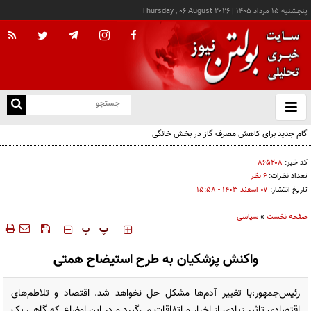
پنجشنبه ۱۵ مرداد ۱۴۰۵
|
Thursday , 06 August 2026
از
و
ته
گام جدید برای کاهش مصرف گاز در بخش خانگی
ن
نو
کد خبر:
۸۶۵۲۰۸
تعداد نظرات:
۶ نظر
تاریخ انتشار:
۰۷ اسفند ۱۴۰۳ - ۱۵:۵۸
صفحه نخست
»
سیاسی
‍‍‍ پ
پ
واکنش پزشکیان به طرح استیضاح همتی
رئیس‌جمهور:با تغییر آدم‌ها مشکل حل نخواهد شد. اقتصاد و تلاطم‌های
اقتصادی تاثیر زیادی از اخبار و اتفاقات می‌گیرد و در این اوضاع که گاهی یک