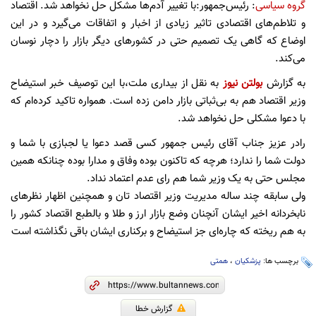
گروه سیاسی
: رئیس‌جمهور:با تغییر آدم‌ها مشکل حل نخواهد شد. اقتصاد
و تلاطم‌های اقتصادی تاثیر زیادی از اخبار و اتفاقات می‌گیرد و در این
اوضاع که گاهی یک تصمیم حتی در کشورهای دیگر بازار را دچار نوسان
می‌کند.
به گزارش
بولتن نیوز
به نقل از بیداری ملت،با این توصیف خبر استیضاح
وزیر اقتصاد هم به بی‌ثباتی بازار دامن زده است. همواره تاکید کرده‌ام که
با دعوا مشکلی حل نخواهد شد.
رادر عزیز جناب آقای رئیس جمهور کسی قصد دعوا یا لجبازی با شما و
دولت شما را ندارد؛ هرچه که تاکنون بوده وفاق و مدارا بوده چنانکه همین
مجلس حتی به یک وزیر شما هم رای عدم اعتماد نداد.
ولی سابقه چند ساله مدیریت وزیر اقتصاد تان و همچنین اظهار نظرهای
نابخردانه اخیر ایشان آنچنان وضع بازار ارز و طلا و بالطبع اقتصاد کشور را
به هم ریخته که چاره‌ای جز استیضاح و برکناری ایشان باقی نگذاشته است
برچسب ها:
پزشکیان
،
همتی
گزارش خطا