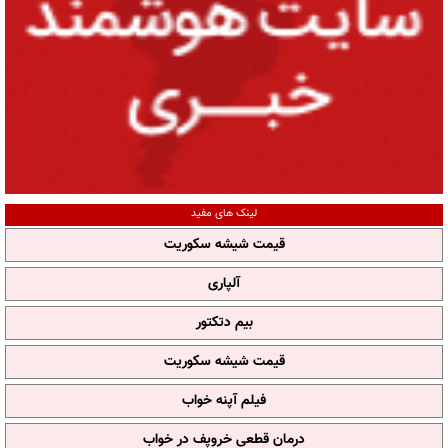
لینک های مفید
قیمت شیشه سکوریت
آلپاری
بیم دتکتور
قیمت شیشه سکوریت
فیلم آپنه خواب
درمان قطعی خروپف در خواب