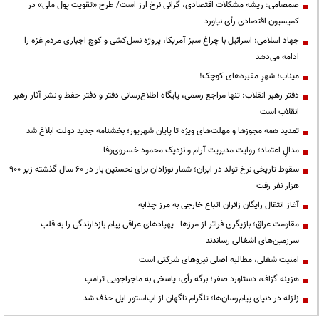
صمصامی: ریشه مشکلات اقتصادی، گرانی نرخ ارز است/ طرح «تقویت پول ملی» در
کمیسیون اقتصادی رأی نیاورد
جهاد اسلامی: اسرائیل با چراغ سبز آمریکا، پروژه نسل‌کشی و کوچ اجباری مردم غزه را
ادامه می‌دهد
میناب؛ شهرِ مقبره‌های کوچک!
دفتر رهبر انقلاب: تنها مراجع رسمی، پایگاه اطلاع‌رسانی دفتر و دفتر حفظ و نشر آثار رهبر
انقلاب است
تمدید همه مجوزها و مهلت‌های ویژه تا پایان شهریور؛ بخشنامه جدید دولت ابلاغ شد
مدالِ اعتماد؛ روایت مدیریت آرام و نزدیک محمود خسروی‌وفا
سقوط تاریخی نرخ تولد در ایران؛ شمار نوزادان برای نخستین بار در ۶۰ سال گذشته زیر ۹۰۰
هزار نفر رفت
آغاز انتقال رایگان زائران اتباع خارجی به مرز چذابه
مقاومت عراق؛ بازیگری فراتر از مرزها | پهپادهای عراقی پیام بازدارندگی را به قلب
سرزمین‌های اشغالی رساندند
‌امنیت شغلی، مطالبه اصلی نیروهای شرکتی است
هزینه گزاف، دستاورد صفر؛ برگه رأی، پاسخی به ماجراجویی ترامپ
زلزله در دنیای پیام‌رسان‌ها؛ تلگرام ناگهان از اپ‌استور اپل حذف شد