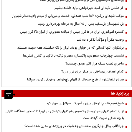
از دشمن ذره ای امید خیرخواهی نباید داشته باشیم
موکب شهدای رزکان؛ ۱۵۲ شب همدلی، خدمت و میزبانی از مردم ولایت‌مدار شهریار
پل شهرستان پل‌سفید پس از ۲۵ سال به مرحله بهره‌برداری رسید
گستره امپراتوری ایران در ۵ قرن پیش از میلاد؛ تصویری از ایران ۲۵ قرن پیش
وحدت مکرّراً و مؤکّداً تذکر داده شد
پزشکیان: تنها کسانی که در خیابان بودند ایران را نگه نداشتند همه سهیم هستند
نشست چهارجانبه سعودی، پاکستان، مصر و ترکیه با تاکید بر کنترل تنش‌ها
ماجرای نصب سنگ مزار اکبر عبدی چیست؟
کدام اهداف زیرساختی در مدار ایران قرار دارد؟
بحران اینفانتینو؛ از طرح جنجالی تا اتهام باج‌خواهی و قربانی کردن اسپانیا
پربازدید ها
شیخ نعیم قاسم: توافق ایران و آمریکا، اسرائیل را مهار کرد
از رانت‌ شرکتهای خودروساز و تاسیس شرکتهای تراستی در اروپا تا تسخیر دستگاه نظارتی
با چه هدفی صورت گرفته است
چرا قالب وافل جایگزین سقف تیرچه بلوک در پروژه‌های مدرن شده است؟