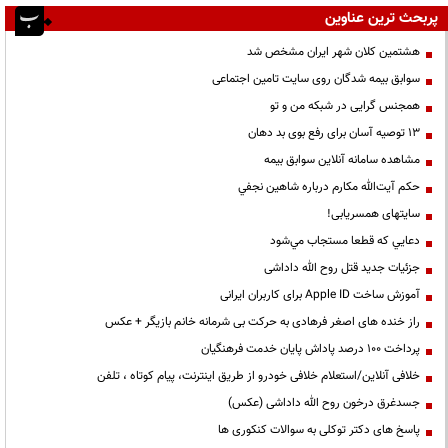
پربحث ترین عناوین
هشتمین کلان شهر ایران مشخص شد
سوابق بیمه شدگان روی سایت تامین اجتماعی
همجنس گرایی در شبکه من و تو
13 توصیه آسان برای رفع بوی بد دهان
مشاهده سامانه آنلاين سوابق بیمه
حكم آيت‌الله مكارم درباره شاهين نجفي
سایتهای همسریابی!
دعايي كه قطعا مستجاب مي‌شود
جزئیات جدید قتل روح الله داداشی
آموزش ساخت Apple ID برای کاربران ایرانی
راز خنده های اصغر فرهادی به حرکت بی شرمانه خانم بازیگر + عکس
پرداخت ۱۰۰ درصد پاداش پایان خدمت فرهنگیان
خلافی آنلاین/استعلام خلافی خودرو از طریق اینترنت، پیام کوتاه ، تلفن
جسدغرق درخون روح الله داداشی (عکس)
پاسخ های دکتر توکلی به سوالات کنکوری ها