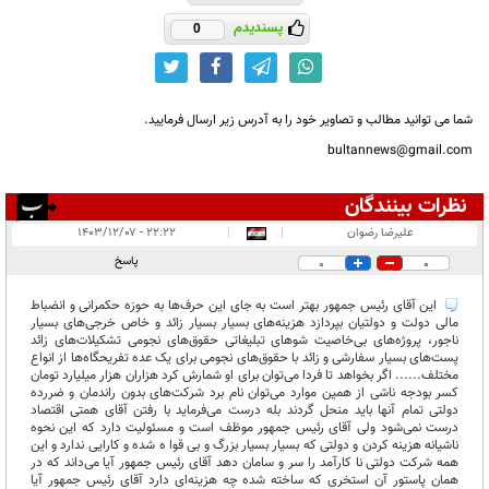
پسندیدم
0
شما می توانید مطالب و تصاویر خود را به آدرس زیر ارسال فرمایید.
bultannews@gmail.com
نظرات بینندگان
انتشار یافته:
۶
علیرضا رضوان
|
|
۲۲:۲۲ - ۱۴۰۳/۱۲/۰۷
در انتظار بررسی:
پاسخ
0
0
غیر قابل انتشار:
۱۴
این آقای رئیس جمهور بهتر است به جای این حرف‌ها به حوزه حکمرانی و انضباط
مالی دولت و دولتیان بپردازد هزینه‌های بسیار بسیار زائد و خاص خرجی‌های بسیار
ناجور، پروژه‌های بی‌خاصیت شوهای تبلیغاتی حقوق‌های نجومی تشکیلات‌های زائد
پست‌های بسیار سفارشی و زائد با حقوق‌های نجومی برای یک عده تفریحگاه‌ها از انواع
مختلف...... اگر بخواهد تا فردا می‌توان برای او شمارش کرد هزاران هزار میلیارد تومان
کسر بودجه ناشی از همین موارد می‌توان نام برد شرکت‌های بدون راندمان و ضررده
دولتی تمام آنها باید منحل گردند بله درست می‌فرماید با رفتن آقای همتی اقتصاد
درست نمی‌شود ولی آقای رئیس جمهور موظف است و مسئولیت دارد که این نحوه
ناشیانه هزینه کردن و دولتی که بسیار بسیار بزرگ و بی قوا ه شده و کارایی ندارد و این
همه شرکت دولتی نا کارآمد را سر و سامان دهد آقای رئیس جمهور آیا می‌داند که در
همان پاستور آن استخری که ساخته شده چه هزینه‌ای دارد آقای رئیس جمهور آیا