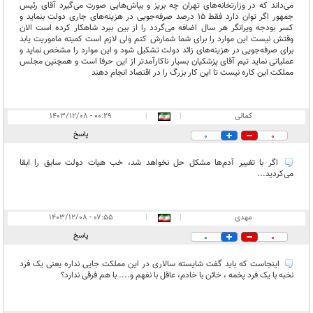
می‌داند که در وزارتخانه‌های تهران چه بریز و بپاش‌هایی صورت می‌گیرد آقای رئیس
جمهور اگر توان دارد فقط ۱۵ درصد صرفه‌جویی در هزینه‌های جاری دولت بنماید و
کسر بودجه ویرانگر هر سال اضافه می‌گردد را از بین ببرد شاهکار کرده است الان
وقتش نیست این موارد را برای شما شمارش کنم ولی لازم است کمیته ماموریت یابد
برای صرفه‌جویی در هزینه‌های زائد دولت تشکیل شود و این موارد را مشخص نماید و
عملیاتی نماید تیم آقای پزشکیان بسیار ناکارآمدتر از این حرفا است و همچنین مجلس
مملکت این کاره نیست تا این کار بزرگ را در اقتصاد انجام دهند
کمالی
|
|
۰۰:۲۹ - ۱۴۰۳/۱۲/۰۸
پاسخ
0
0
اگر با تغییر آدم‌ها مشکل حل نخواهد شد، خب هیات دولت سابق را ابقا
می‌کردید..‌.
مهدی
|
|
۰۷:۵۵ - ۱۴۰۳/۱۲/۰۸
پاسخ
0
0
اینجاست که باید گفت شایسته سالاری در این مملکت جایی نداره یعنی یک فرد
نخبه با یک فرد پخمه ، خائن با خادم، عاقل با نفهم و.... با هم فرقی ندارد؟