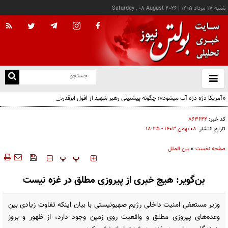
شنبه ۱۷ مرداد ۱۴۰۵
|
Saturday , 08 August 2026
از
و
ته
«آمریکا ذرّه ذرّه آب میشود»؛ چگونه پیشبینی رهبر شهید از افول ابرقدرت به حقیقت پیوست؟
ن
نو
کد خبر:
۸۶۳۶۴۲
تاریخ انتشار:
۰۸ بهمن ۱۴۰۳ - ۱۸:۳۵
صفحه نخست
»
بین الملل
‍‍‍ پ
پ
بن‌گویر: هیچ خبری از پیروزی مطلق در غزه نیست
وزیر مستعفی امنیت داخلی رژیم صهیونیستی با بیان اینکه تفاوت زیادی بین
وعده‌های پیروزی مطلق و واقعیت روی زمین وجود دارد، از ظهور و بروز