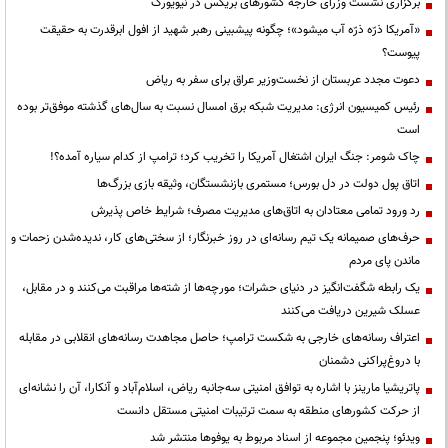
برگزاری نشست وزرای خارجه کشورهای بریکس در نیویورک
«آمریکا ذرّه ذرّه آب میشود»؛ چگونه پیشبینی رهبر شهید از افول ابرقدرت به حقیقت
پیوست؟
دعوت مجدد عربستان از نخست‌وزیر عراق برای سفر به ریاض
رئیس کمیسیون انرژی: مدیریت شبکه برق امسال نسبت به سال‌های گذشته موفق‌تر بوده
است
چاک شومر: جنگ ایران اشتغال آمریکا را تخریب کرد؛ ترامپ از کدام سیاره آمده؟!
اتاق پول دولت در دل بورس؛ مستمری بازنشستگان، وثیقه بازی بزرگ‌ها
رد ورود تمامی معتادان به اتاق‌های مدیریت مصرف؛ شرایط خاص پذیرش
حرف‌های صمیمانه یک تیم رسانه‌ای در روز خبرنگار؛ از سختی‌های کار، ندیده‌شدن زحمات و
ماندن پای مردم
یک رابطه شگفت‌انگیز در دنیای حشرات؛ مورچه‌ها از شته‌ها مراقبت می‌کنند و در مقابل،
عسلک شیرین دریافت می‌کنند
اعتراف رسانه‌های خارجی به شکست ترامپ؛ حاصل مجاهدت رسانه‌های انقلابی در مقابله
با دروغ‌پراکنی دشمنان
پاتریشیا مارینز با اشاره به توافق امنیتی سه‌جانبه ریاض، اسلام‌آباد و آنکارا، آن را نشانه‌ای
از حرکت کشورهای منطقه به سمت ترتیبات امنیتی مستقل دانست
ویدئو؛ پنجمین مجموعه از اسناد مربوط به یوفوها منتشر شد