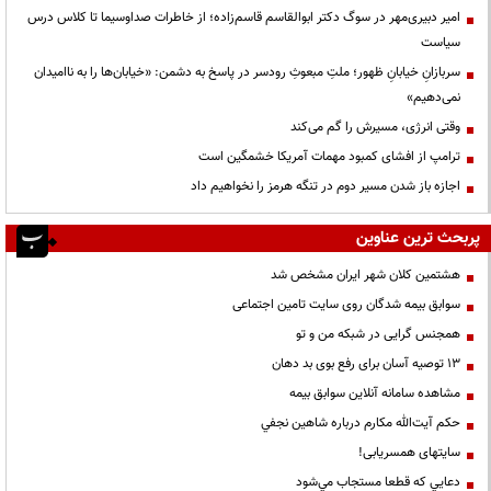
امیر دبیری‌مهر در سوگ دکتر ابوالقاسم قاسم‌زاده؛ از خاطرات صداوسیما تا کلاس درس
سیاست
سربازانِ خیابانِ ظهور؛ ملتِ مبعوثِ رودسر در پاسخ به دشمن: «خیابان‌ها را به ناامیدان
نمی‌دهیم»
وقتی انرژی، مسیرش را گم می‌کند
ترامپ از افشای کمبود مهمات آمریکا خشمگین است
اجازه باز شدن مسیر دوم در تنگه هرمز را نخواهیم داد
پربحث ترین عناوین
هشتمین کلان شهر ایران مشخص شد
سوابق بیمه شدگان روی سایت تامین اجتماعی
همجنس گرایی در شبکه من و تو
13 توصیه آسان برای رفع بوی بد دهان
مشاهده سامانه آنلاين سوابق بیمه
حكم آيت‌الله مكارم درباره شاهين نجفي
سایتهای همسریابی!
دعايي كه قطعا مستجاب مي‌شود