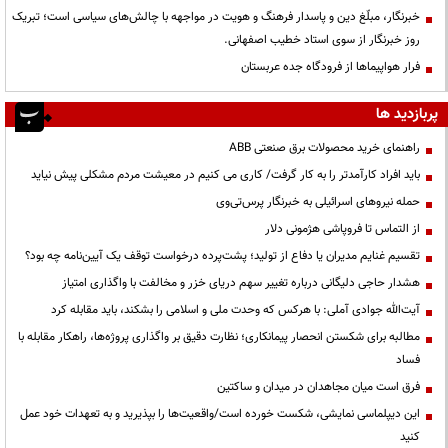
خبرنگار، مبلّغ دین و پاسدار فرهنگ و هویت در مواجهه با چالش‌های سیاسی است؛ تبریک
روز خبرنگار از سوی استاد خطیب اصفهانی.
فرار هواپیماها از فرودگاه جده عربستان
پربازدید ها
راهنمای خرید محصولات برق صنعتی ABB
باید افراد کارآمدتر را به کار گرفت/ کاری می کنیم در معیشت مردم مشکلی پیش نیاید
حمله نیروهای اسرائیلی به خبرنگار پرس‌تی‌وی
از التماس تا فروپاشی هژمونی دلار
تقسیم غنایم مدیران یا دفاع از تولید؛ پشت‌پرده درخواست توقف یک آیین‌نامه چه بود؟
هشدار حاجی دلیگانی درباره تغییر سهم دریای خزر و مخالفت با واگذاری امتیاز
آیت‌الله جوادی آملی: با هرکس که وحدت ملی و اسلامی را بشکند، باید مقابله کرد
مطالبه برای شکستن انحصار پیمانکاری؛ نظارت دقیق بر واگذاری پروژه‌ها، راهکار مقابله با
فساد
فرق است میان مجاهدان در میدان و ساکتین
این دیپلماسی نمایشی، شکست خورده است/واقعیت‌ها را بپذیرید و به تعهدات خود عمل
کنید