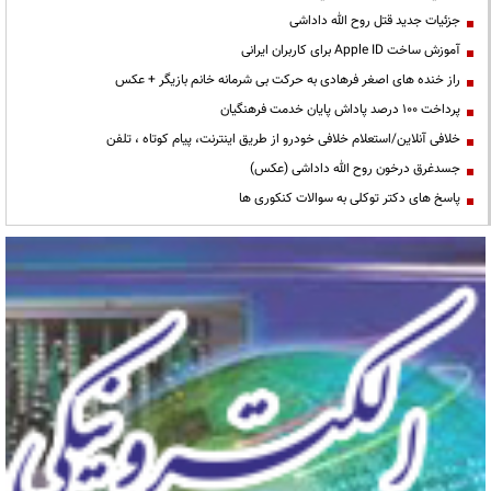
جزئیات جدید قتل روح الله داداشی
آموزش ساخت Apple ID برای کاربران ایرانی
راز خنده های اصغر فرهادی به حرکت بی شرمانه خانم بازیگر + عکس
پرداخت ۱۰۰ درصد پاداش پایان خدمت فرهنگیان
خلافی آنلاین/استعلام خلافی خودرو از طریق اینترنت، پیام کوتاه ، تلفن
جسدغرق درخون روح الله داداشی (عکس)
پاسخ های دکتر توکلی به سوالات کنکوری ها