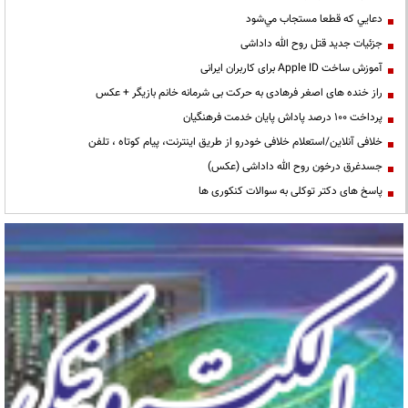
دعايي كه قطعا مستجاب مي‌شود
جزئیات جدید قتل روح الله داداشی
آموزش ساخت Apple ID برای کاربران ایرانی
راز خنده های اصغر فرهادی به حرکت بی شرمانه خانم بازیگر + عکس
پرداخت ۱۰۰ درصد پاداش پایان خدمت فرهنگیان
خلافی آنلاین/استعلام خلافی خودرو از طریق اینترنت، پیام کوتاه ، تلفن
جسدغرق درخون روح الله داداشی (عکس)
پاسخ های دکتر توکلی به سوالات کنکوری ها