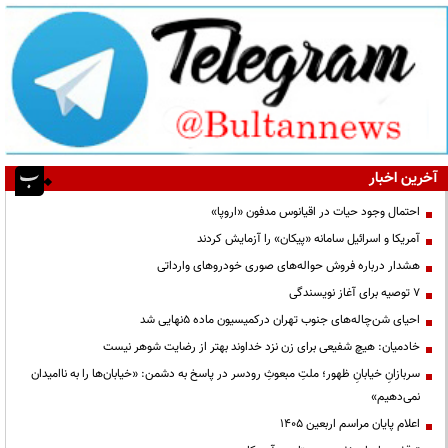
آخرین اخبار
احتمال وجود حیات در اقیانوس مدفون «اروپا»
آمریکا و اسرائیل سامانه «پیکان» را آزمایش کردند
هشدار درباره فروش حواله‌های صوری خودروهای وارداتی
۷ توصیه برای آغاز نویسندگی
احیای شن‌چاله‌های جنوب تهران درکمیسیون ماده ۵نهایی شد
خادمیان: هیچ شفیعی برای زن نزد خداوند بهتر از رضایت شوهر نیست
سربازانِ خیابانِ ظهور؛ ملتِ مبعوثِ رودسر در پاسخ به دشمن: «خیابان‌ها را به ناامیدان
نمی‌دهیم»
اعلام پایان مراسم اربعین ۱۴۰۵