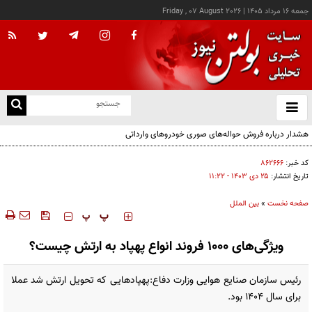
جمعه ۱۶ مرداد ۱۴۰۵
|
Friday , 07 August 2026
از
و
ته
هشدار درباره فروش حواله‌های صوری خودروهای وارداتی
ن
نو
کد خبر:
۸۶۲۶۶۶
تاریخ انتشار:
۲۵ دی ۱۴۰۳ - ۱۱:۲۲
صفحه نخست
»
بین الملل
‍‍‍ پ
پ
ویژگی‌های ۱۰۰۰ فروند انواع پهپاد به ارتش چیست؟
رئیس سازمان صنایع هوایی وزارت دفاع:پهپادهایی که تحویل ارتش شد عملا
برای سال ۱۴۰۴ بود.