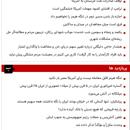
توقف صادرات نفت عربستان به آمریکا
ترامپ از افشای کمبود مهمات آمریکا خشمگین است
اجازه باز شدن مسیر دوم در تنگه هرمز را نخواهیم داد
فرق است میان مجاهدان در میدان و ساکتین
یکصد و پنجاه و سومین شب خدمت؛ موکب شهدای رزکان، تریبون مردم و مطالبه‌گر حل
ریشه‌ای مشکلات شهری
هشدار حاجی دلیگانی درباره تغییر سهم دریای خزر و مخالفت با واگذاری امتیاز
باید افراد کارآمدتر را به کار گرفت/ کاری می کنیم در معیشت مردم مشکلی پیش نیاید
پربازدید ها
تنگه هرمز قابل معامله نیست برای آمریکا معبر باز نکنید
گستره امپراتوری ایران در ۵ قرن پیش از میلاد؛ تصویری از ایران ۲۵ قرن پیش
میانکاله در آتش می‌سوزد
پزشکیان: تنها کسانی که در خیابان بودند ایران را نگه نداشتند همه سهیم هستند
پارچه فروشی که هیچ نسبتی با بانک آینده ندارد!
نقض آتش‌بس و حملات رژیم صهیونیستی به جنوب لبنان
وحدت مکرّراً و مؤکّداً تذکر داده شد