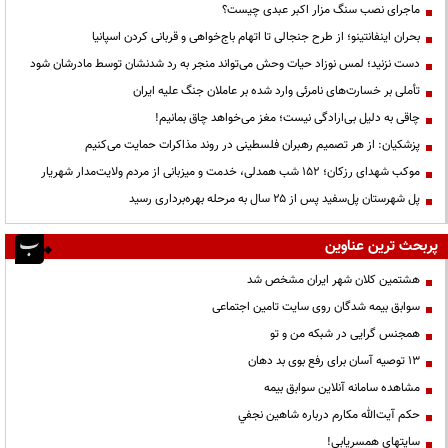
ماجرای نصب سنگ مزار اکبر عبدی چیست؟
بحران اینفانتینو؛ از طرح جنجالی تا اتهام باج‌خواهی و قربانی کردن اسپانیا
دست نزنید؛ لمس نوزاد حیات وحش می‌تواند منجر به رد شدنشان توسط مادرشان شود
تأملی بر خسارت‌های نامرئی وارد شده بر عاملان جنگ علیه ایران
چاقی به دلیل بی‌ارادگی نیست؛ مغز می‌خواهد چاق بمانیم!
پزشکیان: از هر تصمیم رهبران فلسطینی در روند مذاکرات حمایت می‌کنیم
موکب شهدای رزکان؛ ۱۵۲ شب همدلی، خدمت و میزبانی از مردم ولایت‌مدار شهریار
پل شهرستان پل‌سفید پس از ۲۵ سال به مرحله بهره‌برداری رسید
پربحث ترین عناوین
هشتمین کلان شهر ایران مشخص شد
سوابق بیمه شدگان روی سایت تامین اجتماعی
همجنس گرایی در شبکه من و تو
13 توصیه آسان برای رفع بوی بد دهان
مشاهده سامانه آنلاين سوابق بیمه
حكم آيت‌الله مكارم درباره شاهين نجفي
سایتهای همسریابی!