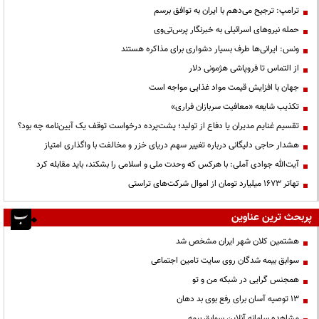
ترامپ: ترجیح می‌دهم با ایران به توافق برسم
حمله نیروهای اسرائیلی به خبرنگار پرس‌تی‌وی
ونس: ایرانی‌ها طرف بسیار دشواری برای مذاکره هستند
از التماس تا فروپاشی هژمونی دلار
جهان با افزایش قیمت مواد غذایی مواجه است
تکذیب شایعه «معافیت سربازان فراری»
تقسیم غنایم مدیران یا دفاع از تولید؛ پشت‌پرده درخواست توقف یک آیین‌نامه چه بود؟
هشدار حاجی دلیگانی درباره تغییر سهم دریای خزر و مخالفت با واگذاری امتیاز
آیت‌الله جوادی آملی: با هرکس که وحدت ملی و اسلامی را بشکند، باید مقابله کرد
تهاتر ۱۶۷۳ میلیارد تومان از اموال شرکت‌های تراستی
پربحث ترین عناوین
هشتمین کلان شهر ایران مشخص شد
سوابق بیمه شدگان روی سایت تامین اجتماعی
همجنس گرایی در شبکه من و تو
13 توصیه آسان برای رفع بوی بد دهان
مشاهده سامانه آنلاين سوابق بیمه