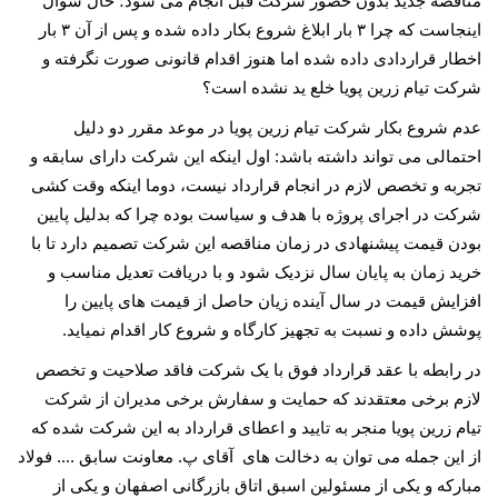
مناقصه جدید بدون حضور شرکت قبل انجام می شود؛ حال سوال
اینجاست که چرا
۳
بار ابلاغ شروع بکار داده شده و پس از آن
۳
بار
اخطار قراردادی داده شده اما هنوز اقدام قانونی صورت نگرفته و
شرکت تیام زرین پویا خلع ید نشده است؟
عدم شروع بکار شرکت تیام زرین پویا در موعد مقرر دو دلیل
احتمالی می تواند داشته باشد: اول اینکه این شرکت دارای سابقه و
تجربه و تخصص لازم در انجام قرارداد نیست، دوما اینکه وقت کشی
شرکت در اجرای پروژه با هدف و سیاست بوده چرا که بدلیل پایین
بودن قیمت پیشنهادی در زمان مناقصه این شرکت تصمیم دارد تا با
خرید زمان به پایان سال نزدیک شود و با دریافت تعدیل مناسب و
افزایش قیمت در سال آینده زیان حاصل از قیمت های پایین را
پوشش داده و نسبت به تجهیز کارگاه و شروع کار اقدام نمیاید.
در رابطه با عقد قرارداد فوق با یک شرکت فاقد صلاحیت و تخصص
لازم برخی معتقدند که حمایت و سفارش برخی مدیران از شرکت
تیام زرین پویا منجر به تایید و اعطای قرارداد به این شرکت شده که
از این جمله می توان به دخالت های آقای پ. معاونت سابق .... فولاد
مبارکه و یکی از مسئولین اسبق اتاق بازرگانی اصفهان و یکی از