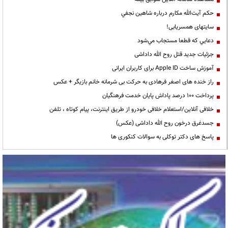
حكم آيت‌الله مكارم درباره شاهين نجفي
سایتهای همسریابی!
دعايي كه قطعا مستجاب مي‌شود
جزئیات جدید قتل روح الله داداشی
آموزش ساخت Apple ID برای کاربران ایرانی
راز خنده های اصغر فرهادی به حرکت بی شرمانه خانم بازیگر + عکس
پرداخت ۱۰۰ درصد پاداش پایان خدمت فرهنگیان
خلافی آنلاین/استعلام خلافی خودرو از طریق اینترنت، پیام کوتاه ، تلفن
جسدغرق درخون روح الله داداشی (عکس)
پاسخ های دکتر توکلی به سوالات کنکوری ها