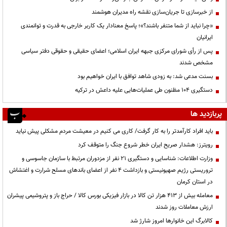
از خبرسازی تا جریان‌سازی نقشه راه مدیران هوشمند
«چرا نباید از شما متنفر باشند؟»؛ پاسخ معنادار یک کاربر خارجی به قدرت و توانمندی
ایرانیان
پس از رأی شورای مرکزی جبهه ایران اسلامی؛ اعضای حقیقی و حقوقی دفتر سیاسی
مشخص شدند
بسنت مدعی شد: به زودی شاهد توافق با ایران خواهیم بود
دستگیری ۱۰۴ مظنون طی عملیات‌هایی علیه داعش در ترکیه
پربازدید ها
باید افراد کارآمدتر را به کار گرفت/ کاری می کنیم در معیشت مردم مشکلی پیش نیاید
رویترز: هشدار صریح ایران خطر شروع جنگ را متوقف کرد
وزارت اطلاعات: شناسایی و دستگیری ۲۱ نفر از مزدوران مرتبط با سازمان جاسوسی و
تروریستی رژیم صهیونیستی و بازداشت ۴ نفر از اعضای باندهای مسلح شرارت و اغتشاش
در استان کرمان
معامله بیش از ۴۱۳ هزار تن کالا در بازار فیزیکی بورس کالا / حراج باز و پتروشیمی پیشران
ارزش معاملات روز شدند
کالابرگ این خانوارها امروز شارژ شد