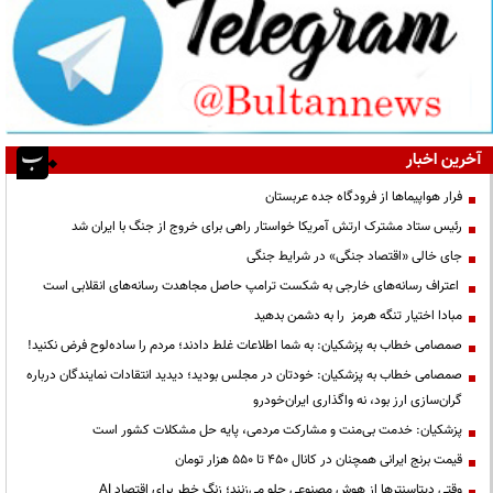
آخرین اخبار
فرار هواپیماها از فرودگاه جده عربستان
رئیس ستاد مشترک ارتش آمریکا خواستار راهی برای خروج از جنگ با ایران شد
جای خالی «اقتصاد جنگی» در شرایط جنگی
اعتراف رسانه‌های خارجی به شکست ترامپ حاصل مجاهدت رسانه‌های انقلابی است
مبادا اختیار تنگه هرمز را به دشمن بدهید
صمصامی خطاب به پزشکیان: به شما اطلاعات غلط دادند؛ مردم را ساده‌لوح فرض نکنید!
صمصامی خطاب به پزشکیان: خودتان در مجلس بودید؛ دیدید انتقادات نمایندگان درباره
گران‌سازی ارز بود، نه واگذاری ایران‌خودرو
پزشکیان: خدمت بی‌منت و مشارکت مردمی، پایه حل مشکلات کشور است
قیمت‌ برنج ایرانی همچنان در کانال ۴۵۰ تا ۵۵۰ هزار تومان
وقتی دیتاسنترها از هوش مصنوعی جلو می‌زنند؛ زنگ خطر برای اقتصاد AI