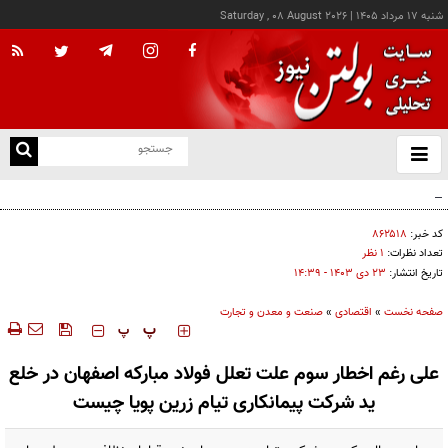
شنبه ۱۷ مرداد ۱۴۰۵
|
Saturday , 08 August 2026
از
و
ته
کالابرگ این خانوارها امروز شارژ شد
ن
نو
کد خبر:
۸۶۲۵۱۸
تعداد نظرات:
۱ نظر
تاریخ انتشار:
۲۳ دی ۱۴۰۳ - ۱۴:۳۹
صفحه نخست
»
اقتصادی
»
صنعت و معدن و تجارت
‍‍‍ پ
پ
علی رغم اخطار سوم علت تعلل فولاد مبارکه اصفهان در خلع
ید شرکت پیمانکاری تیام زرین پویا چیست