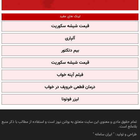
لینک های مفید
قیمت شیشه سکوریت
آلپاری
بیم دتکتور
قیمت شیشه سکوریت
فیلم آپنه خواب
درمان قطعی خروپف در خواب
لیزر فوتونا
تمام حقوق مادی و معنوی این سایت متعلق به بولتن نیوز است و استفاده از مطالب با ذکر منبع
بلامانع است.
طراحی و تولید: "
ایران سامانه
"