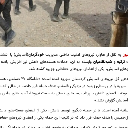
یوز
به نقل از هاوار، نیروهای امنیت داخلی مدیریت
خودگردان
(آسایش) با انتشار 
ت
ترکیه
و
شبه‌نظامیان
وابسته به آن، حملات هسته‌های داعش نیز افزایش یافته 
وهای آسایش، یکی از اعضای نیروهای حفاظتی جزیره کشته شد.
در بیانیه‌ی فرماندهی کل نیروه
ریه را در روستای زینود در نزدیکی قامشلو هدف حمله قرار دادند. در حالی که 
 بودند، اعضای داعش با پرتاب بمب‌های دستی به سمت نیروها، آسیب‌های مادی به ب
 آسایش گزارش نشد.»
یانیه آمده است: « در حمله دیگری توسط داعش، یکی از اعضای هسته‌های داعش
حمیس را هدف حمله قرار داد که در نتیجه این حمله یکی از اعضای نیروهای حفا
مچنین تصریح کردند که این حملات به وضوح نشان می‌دهند که هماهنگی بالا