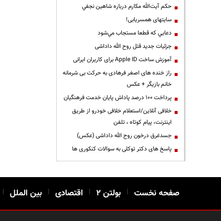
حكم آيت‌الله مكارم درباره شاهين نجفي
سایتهای همسریابی!
دعايي كه قطعا مستجاب مي‌شود
جزئیات جدید قتل روح الله داداشی
آموزش ساخت Apple ID برای کاربران ایرانی
راز خنده های اصغر فرهادی به حرکت بی شرمانه
خانم بازیگر + عکس
پرداخت ۱۰۰ درصد پاداش پایان خدمت فرهنگیان
خلافی آنلاین/استعلام خلافی خودرو از طریق
اینترنت، پیام کوتاه ، تلفن
جسدغرق درخون روح الله داداشی (عکس)
پاسخ های دکتر توکلی به سوالات کنکوری ها
صفحه نخست
|
بولتن ۲
|
اقتصادی
|
بین الملل
|