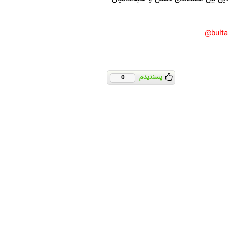
bult
پسندیدم
0