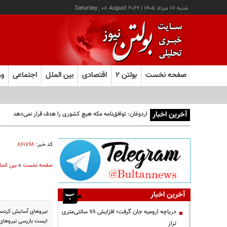
شنبه ۱۷ مرداد ۱۴۰۵
|
Saturday , 08 August 2026
صفحه نخست
بولتن ۲
اقتصادی
بین الملل
اجتماعی
ور
آخرین اخبار
اردوغان: توافق‌نامه مکه هیچ کشوری را هدف قرار نمی‌دهد
کد خبر:
۸۶۱۷۶۸
صفحه نخست
»
بین المل
آخرین اخبار
نیروهای آسایش کردستا
دریاچه ارومیه جان گرفت؛ افزایش ۷۸ سانتی‌متری
ایست بازرسی نیروها
تراز