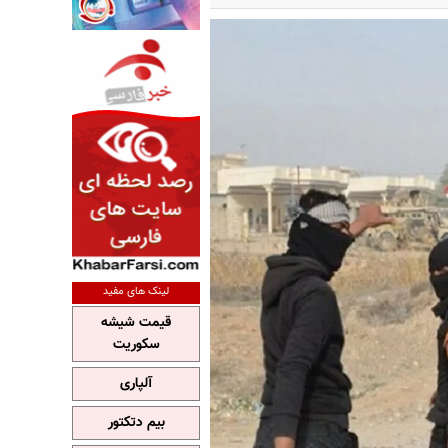
لینک های مفید
قیمت شیشه
سکوریت
آلپاری
بیم دتکتور