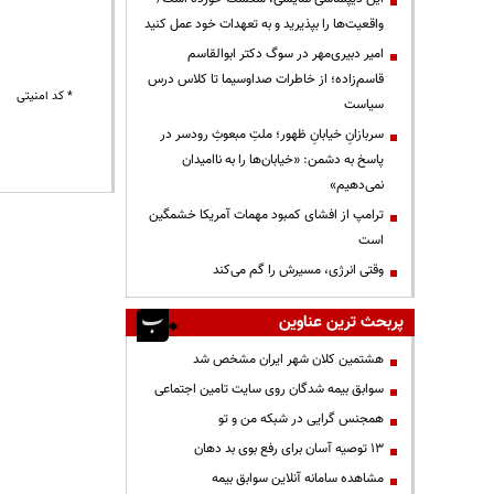
واقعیت‌ها را بپذیرید و به تعهدات خود عمل کنید
امیر دبیری‌مهر در سوگ دکتر ابوالقاسم
قاسم‌زاده؛ از خاطرات صداوسیما تا کلاس درس
* کد امنیتی
سیاست
سربازانِ خیابانِ ظهور؛ ملتِ مبعوثِ رودسر در
پاسخ به دشمن: «خیابان‌ها را به ناامیدان
نمی‌دهیم»
ترامپ از افشای کمبود مهمات آمریکا خشمگین
است
وقتی انرژی، مسیرش را گم می‌کند
پربحث ترین عناوین
هشتمین کلان شهر ایران مشخص شد
سوابق بیمه شدگان روی سایت تامین اجتماعی
همجنس گرایی در شبکه من و تو
13 توصیه آسان برای رفع بوی بد دهان
مشاهده سامانه آنلاين سوابق بیمه