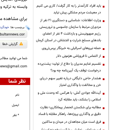
باید افراد کارآمدتر را به کار گرفت/ کاری می کنیم
وابسته به ترکیه 
در معیشت مردم مشکلی پیش نیاید
برای مشاهده مطا
وزارت اطلاعات: شناسایی و دستگیری ۲۱ نفر از
مزدوران مرتبط با سازمان جاسوسی و تروریستی
برچسب ها:
خودگرد
رژیم صهیونیستی و بازداشت ۴ نفر از اعضای
باندهای مسلح شرارت و اغتشاش در استان کرمان
گزارش خطا
حمله نیروهای اسرائیلی به خبرنگار پرس‌تی‌وی
از التماس تا فروپاشی هژمونی دلار
شما می توانید مطالب 
تقسیم غنایم مدیران یا دفاع از تولید؛ پشت‌پرده
nnews@gmail.com
درخواست توقف یک آیین‌نامه چه بود؟
هشدار حاجی دلیگانی درباره تغییر سهم دریای
نظر شما
خزر و مخالفت با واگذاری امتیاز
آیت‌الله جوادی آملی: با هرکس که وحدت ملی و
نام
اسلامی را بشکند، باید مقابله کرد
ایمیل
مطالبه برای شکستن انحصار پیمانکاری؛ نظارت
دقیق بر واگذاری پروژه‌ها، راهکار مقابله با فساد
* نظر
فرق است میان مجاهدان در میدان و ساکتین
این دیپلماسی نمایشی، شکست خورده است/