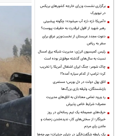
برگزاری نشست وزرای خارجه کشورهای بریکس
در نیویورک
«آمریکا ذرّه ذرّه آب میشود»؛ چگونه پیشبینی
رهبر شهید از افول ابرقدرت به حقیقت پیوست؟
دعوت مجدد عربستان از نخست‌وزیر عراق برای
سفر به ریاض
رئیس کمیسیون انرژی: مدیریت شبکه برق امسال
نسبت به سال‌های گذشته موفق‌تر بوده است
چاک شومر: جنگ ایران اشتغال آمریکا را تخریب
کرد؛ ترامپ از کدام سیاره آمده؟!
اتاق پول دولت در دل بورس؛ مستمری
بازنشستگان، وثیقه بازی بزرگ‌ها
رد ورود تمامی معتادان به اتاق‌های مدیریت
مصرف؛ شرایط خاص پذیرش
حرف‌های صمیمانه یک تیم رسانه‌ای در روز
خبرنگار؛ از سختی‌های کار، ندیده‌شدن زحمات و
ماندن پای مردم
یک رابطه شگفت‌انگیز در دنیای حشرات؛ مورچه‌ها