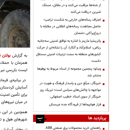
از شته‌ها مراقبت می‌کنند و در مقابل، عسلک
شیرین دریافت می‌کنند
اعتراف رسانه‌های خارجی به شکست ترامپ؛
حاصل مجاهدت رسانه‌های انقلابی در مقابله با
دروغ‌پراکنی دشمنان
پاتریشیا مارینز با اشاره به توافق امنیتی سه‌جانبه
ریاض، اسلام‌آباد و آنکارا، آن را نشانه‌ای از حرکت
کشورهای منطقه به سمت ترتیبات امنیتی مستقل
به گزارش
بولتن ن
دانست
همزمان با حملا
ویدئو؛ پنجمین مجموعه از اسناد مربوط به یوفوها
ایست بازرسی نیر
منتشر شد
خبرنگار، مبلّغ دین و پاسدار فرهنگ و هویت در
آسایش کردستان سو
مواجهه با چالش‌های سیاسی است؛ تبریک روز
برای تأمین امنیت
خبرنگار از سوی استاد خطیب اصفهانی.
در میان نیروهای
فرار هواپیماها از فرودگاه جده عربستان
همچنین در این ب
پربازدید ها
شهرهای هول و تل‌
راهنمای خرید محصولات برق صنعتی ABB
نیروهای آسایش ه