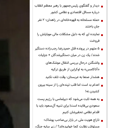
دیدار و گفتگوی رئیس‌جمهور با رهبر معظم انقلاب
درباره مسائل اقتصادی و نظامی کشور
حمله مسلحانه به قهوه‌خانه‌ای در زاهدان؛ ۲ نفر
جان باختند
نماینده ای که به دلیل مشکلات مالی موبایلش را
فروخت
۵ متهم در پرونده قتل حمیدرضا رجب‌زاده دستگیر
شدند/ یک زن در میان دستگیرشدگان + جزئیات
واشنگتن درحال بررسی انتقال موشک‌های
«آتاکامس» به اوکراین از طریق ترکیه
هشدار صنعا به عربستان: وقت تلف نکنید
اعدام بد است اما قلب تپنده‌ای را از سینه بیرون
کشیدن نه!
به همه ثابت می‌شود که دیپلماسی با رژیم پست
سعودی بی‌فایده است| برای تنبیه آل‌سعود باید با
اقدام نظامی تحقیرشان کنیم
تاراج هویت ملی در بازار بی‌صاحب پوشاک؛
مسئولان نظارت کجا خوابیده‌اند؟ / زیر سایه جنگ،