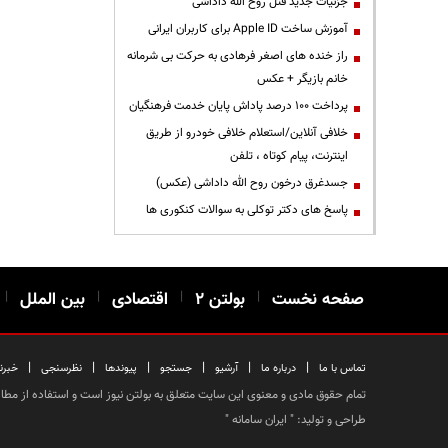
جزئیات جدید قتل روح الله داداشی
آموزش ساخت Apple ID برای کاربران ایرانی
راز خنده های اصغر فرهادی به حرکت بی شرمانه
خانم بازیگر + عکس
پرداخت ۱۰۰ درصد پاداش پایان خدمت فرهنگیان
خلافی آنلاین/استعلام خلافی خودرو از طریق
اینترنت، پیام کوتاه ، تلفن
جسدغرق درخون روح الله داداشی (عکس)
پاسخ های دکتر توکلی به سوالات کنکوری ها
صفحه نخست
|
بولتن ۲
|
اقتصادی
|
بین الملل
|
|
|
|
|
|
|
تماس با ما
درباره ما
آرشیو
جستجو
پیوندها
نظرسنجی
خبرن
تمام حقوق مادی و معنوی این سایت متعلق به بولتن نیوز است و استفاده از مطالب
طراحی و تولید: "
ایران سامانه
"