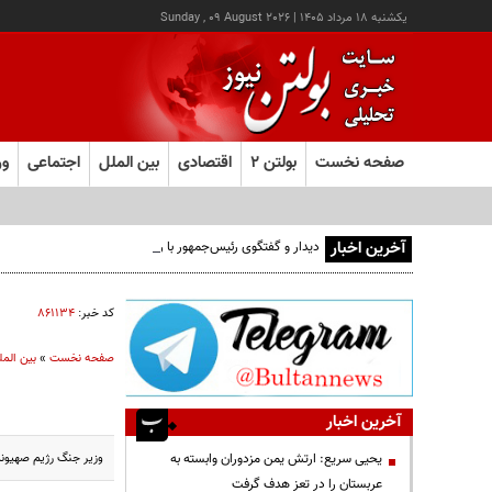
يکشنبه ۱۸ مرداد ۱۴۰۵
|
Sunday , 09 August 2026
صفحه نخست
بولتن ۲
اقتصادی
بین الملل
اجتماعی
ور
آخرین اخبار
دیدار و گفتگوی رئیس‌جمهور با رهبر معظم انقلاب درباره مسائل
کد خبر:
۸۶۱۱۳۴
صفحه نخست
»
بین المل
آخرین اخبار
وزیر جنگ رژیم صهیونیس
یحیی سریع: ارتش یمن مزدوران وابسته به
عربستان را در تعز هدف گرفت