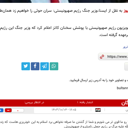
وز
به نقل از ایسنا،وزیر جنگ رژیم صهیونیستی: سران حوثی‌ را خواهیم زد همان‌طور ک
لویزیون رژیم صهیونیستی با پوشش سخنان کاتز اعلام کرد که وزیر جنگ این رژیم 
برعهده گرفته است.
رور
و تصاویر خود را به آدرس زیر ارسال فرمایید.
bulta
ان
در انتظار بررسی:
انتشار یافته:
۱
س
|
|
۱۶:۰۵ - ۱۴۰۳/۱۰/۰۴
0
رو ما قوی تر می شویم و شما از گشتن ما صرفه نخواهی برد اسلام به این خونریزی هاست که زن
له‌ علیه مرگ بر رژیم جعلی نامشروع صهیونیستی