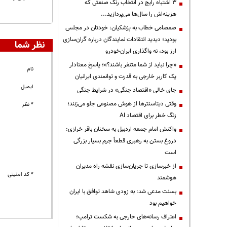
3 اشتباه رایج در انتخاب رنگ صنعتی که
هزینه‌اش را سال‌ها می‌پردازید...
صمصامی خطاب به پزشکیان: خودتان در مجلس
بودید؛ دیدید انتقادات نمایندگان درباره گران‌سازی
نظر شما
ارز بود، نه واگذاری ایران‌خودرو
«چرا نباید از شما متنفر باشند؟»؛ پاسخ معنادار
نام
یک کاربر خارجی به قدرت و توانمندی ایرانیان
ایمیل
جای خالی «اقتصاد جنگی» در شرایط جنگی
وقتی دیتاسنترها از هوش مصنوعی جلو می‌زنند؛
* نظر
زنگ خطر برای اقتصاد AI
واکنش امام جمعه اردبیل به سخنان باقر خرازی:
دروغ بستن به رهبری قطعاً جرم بسیار بزرگی
است
از خبرسازی تا جریان‌سازی نقشه راه مدیران
* کد امنیتی
هوشمند
بسنت مدعی شد: به زودی شاهد توافق با ایران
خواهیم بود
اعتراف رسانه‌های خارجی به شکست ترامپ؛