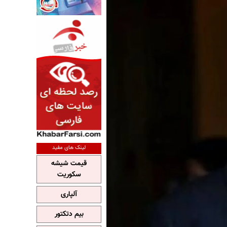
لینک های مفید
قیمت شیشه
سکوریت
آلپاری
بیم دتکتور