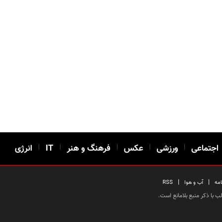
اجتماعی
|
ورزشی
|
عکس
|
فرهنگ و هنر
|
IT
|
انرژی
|
|
امه
آب و هوا
RSS
 با ذکر منبع بلامانع است.