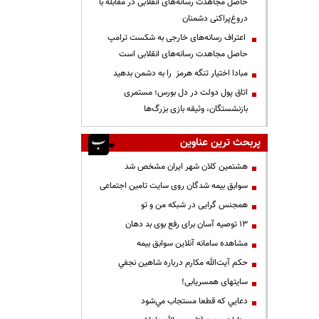
حاصل مجاهدت رسانه‌های انقلابی در مقابله با
دروغ‌پراکنی دشمنان
اعتراف رسانه‌های خارجی به شکست ترامپ
حاصل مجاهدت رسانه‌های انقلابی است
مبادا اختیار تنگه هرمز را به دشمن بدهید
اتاق پول دولت در دل بورس؛ مستمری
بازنشستگان، وثیقه بازی بزرگ‌ها
پربحث ترین عناوین
هشتمین کلان شهر ایران مشخص شد
سوابق بیمه شدگان روی سایت تامین اجتماعی
همجنس گرایی در شبکه من و تو
13 توصیه آسان برای رفع بوی بد دهان
مشاهده سامانه آنلاين سوابق بیمه
حكم آيت‌الله مكارم درباره شاهين نجفي
سایتهای همسریابی!
دعايي كه قطعا مستجاب مي‌شود