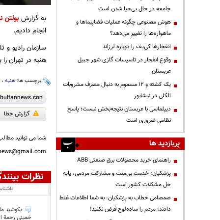
جامعه در حال بی‌حیا شدن است
به گزارش
بولتن نی
هوش مصنوعی چگونه عملیات فضاپیماها و
انجام دادیم.
ماهواره‌ها را تغییر می‌دهد؟
انفجارها کی‌یف را دوباره لرزاند
سازمان رادیو و ت
هنیه در تهران را 
وقوع انفجار در تاسیسات گازی شهر جبیل
عربستان
برچسب ها:
هنیه
،
ت
یک کشته و ۱۲ مسموم به دنبال مصرف مشروبات
الکلی در نیشابور
دیپلماسی با عربستان نتیجه‌بخش نیست؛ پاسخ
گزارش خطا
نظامی ضروری است
شما می توانید مطالب 
پربازدید ها
nnews@gmail.com
راهنمای خرید محصولات برق صنعتی ABB
پزشکیان: خدمت بی‌منت و مشارکت مردمی، پایه
نظرات بینندگ
حل مشکلات کشور است
ناشنا
صمصامی خطاب به پزشکیان: به شما اطلاعات غلط
دادند؛ مردم را ساده‌لوح فرض نکنید!
بکوشید ما 
خمینی رحمة ال