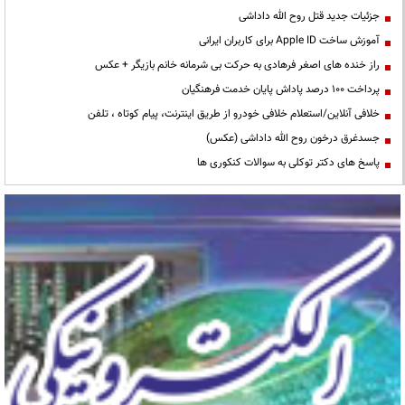
جزئیات جدید قتل روح الله داداشی
آموزش ساخت Apple ID برای کاربران ایرانی
راز خنده های اصغر فرهادی به حرکت بی شرمانه خانم بازیگر + عکس
پرداخت ۱۰۰ درصد پاداش پایان خدمت فرهنگیان
خلافی آنلاین/استعلام خلافی خودرو از طریق اینترنت، پیام کوتاه ، تلفن
جسدغرق درخون روح الله داداشی (عکس)
پاسخ های دکتر توکلی به سوالات کنکوری ها