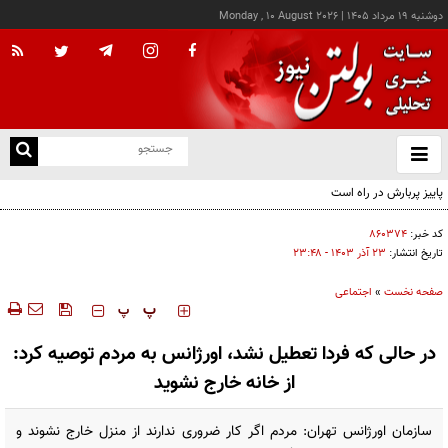
دوشنبه ۱۹ مرداد ۱۴۰۵
|
Monday , 10 August 2026
از
و
ته
ن
نو
کد خبر:
۸۶۰۳۷۴
تاریخ انتشار:
۲۳ آذر ۱۴۰۳ - ۲۳:۴۸
صفحه نخست
»
اجتماعی
‍‍‍ پ
پ
در حالی که فردا تعطیل نشد، اورژانس به مردم توصیه کرد:
از خانه خارج نشوید
سازمان اورژانس تهران: مردم اگر کار ضروری ندارند از منزل خارج نشوند و