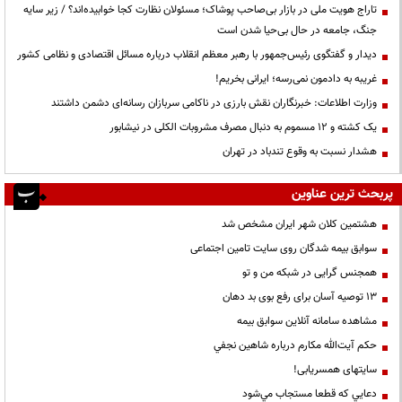
تاراج هویت ملی در بازار بی‌صاحب پوشاک؛ مسئولان نظارت کجا خوابیده‌اند؟ / زیر سایه
جنگ، جامعه در حال بی‌حیا شدن است
دیدار و گفتگوی رئیس‌جمهور با رهبر معظم انقلاب درباره مسائل اقتصادی و نظامی کشور
غریبه به دادمون نمی‌رسه؛ ایرانی بخریم!
وزارت اطلاعات: خبرنگاران نقش بارزی در ناکامی سربازان رسانه‌ای دشمن داشتند
یک کشته و ۱۲ مسموم به دنبال مصرف مشروبات الکلی در نیشابور
هشدار نسبت به وقوع تندباد در تهران
پربحث ترین عناوین
هشتمین کلان شهر ایران مشخص شد
سوابق بیمه شدگان روی سایت تامین اجتماعی
همجنس گرایی در شبکه من و تو
13 توصیه آسان برای رفع بوی بد دهان
مشاهده سامانه آنلاين سوابق بیمه
حكم آيت‌الله مكارم درباره شاهين نجفي
سایتهای همسریابی!
دعايي كه قطعا مستجاب مي‌شود