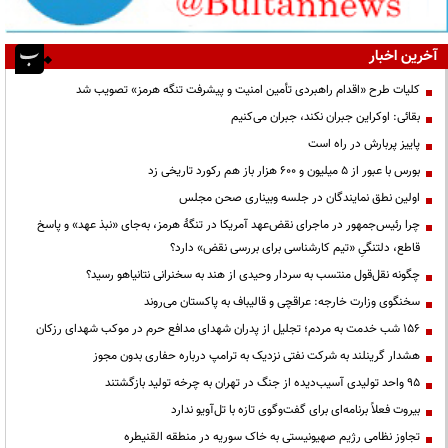
آخرین اخبار
کلیات طرح «اقدام راهبردی تأمین امنیت و پیشرفت تنگه هرمز» تصویب شد
بقائی: اوکراین جبران نکند، جبران می‌کنیم
پاییز پربارش در راه است
بورس با عبور از ۵ میلیون و ۶۰۰ هزار باز هم رکورد تاریخی زد
اولین نطق نمایندگان در جلسه وبیناری صحن مجلس
چرا رئیس‌جمهور در ماجرای نقض‌عهد آمریکا در تنگهٔ هرمز، به‌جای «نبذ عهد» و پاسخ
قاطع، دلتنگیِ «تیم کارشناسی برای بررسی نقض» دارد؟
چگونه نقل‌قول منتسب به سردار وحیدی از هند به سخنرانی نتانیاهو رسید؟
سخنگوی وزارت خارجه: عراقچی و قالیباف به پاکستان می‌روند
۱۵۶ شب خدمت به مردم؛ تجلیل از پدران شهدای مدافع حرم در موکب شهدای رزکان
هشدار گرینلند به شرکت نفتی نزدیک به ترامپ درباره حفاری بدون مجوز
95 واحد تولیدی آسیب‌دیده از جنگ در تهران به چرخه تولید بازگشتند
بیروت فعلاً برنامه‌ای برای گفت‌وگوی تازه با تل‌آویو ندارد
تجاوز نظامی رژیم صهیونیستی به خاک سوریه در منطقه القنیطره