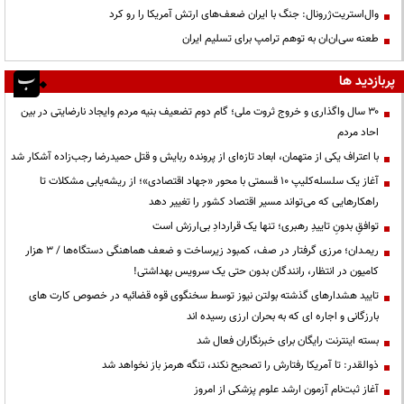
وال‌استریت‌ژرونال: جنگ با ایران ضعف‌های ارتش آمریکا را رو کرد
طعنه سی‌ان‌ان به توهم ترامپ برای تسلیم ایران
پربازدید ها
۳۰ سال واگذاری و خروج ثروت ملی؛ گام دوم تضعیف بنیه مردم وایجاد نارضایتی در بین
احاد مردم
با اعتراف یکی از متهمان، ابعاد تازه‌ای از پرونده ربایش و قتل حمیدرضا رجب‌زاده آشکار شد
آغاز یک سلسله‌کلیپ ۱۰ قسمتی با محور «جهاد اقتصادی»؛ از ریشه‌یابی مشکلات تا
راهکارهایی که می‌تواند مسیر اقتصاد کشور را تغییر دهد
توافقِ بدونِ تاییدِ رهبری؛ تنها یک قراردادِ بی‌ارزش است
ریمـدان؛ مرزی گرفتار در صف، کمبود زیرساخت و ضعف هماهنگی دستگاه‌ها / ۳ هزار
کامیون در انتظار، رانندگان بدون حتی یک سرویس بهداشتی!
تایید هشدارهای گذشته بولتن نیوز توسط سخنگوی قوه قضائیه در خصوص کارت های
بارزگانی و اجاره ای که به بحران ارزی رسیده اند
بسته اینترنت رایگان برای خبرنگاران فعال شد
ذوالقدر: تا آمریکا رفتارش را تصحیح نکند، تنگه هرمز باز نخواهد شد
آغاز ثبت‌نام آزمون ارشد علوم پزشکی از امروز