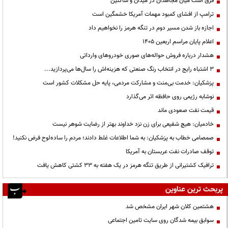
فرق است میان مجاهدان در میدان و ساکتین
ترامپ از افشای کمبود مهمات آمریکا خشمگین است
اجازه باز شدن مسیر دوم در تنگه هرمز را نخواهیم داد
اعلام پایان مراسم اربعین ۱۴۰۵
هشدار درباره فروش حواله‌های صوری خودروهای وارداتی
3 اشتباه رایج در انتخاب رنگ صنعتی که هزینه‌اش را سال‌ها می‌پردازید...
پزشکیان: خدمت بی‌منت و مشارکت مردمی، پایه حل مشکلات کشور است
نوشابه رژیمی روی حافظه اثر می‌گذارد
قیمت نفت صعودی ماند
خادمیان: هیچ شفیعی برای زن نزد خداوند بهتر از رضایت شوهر نیست
صمصامی خطاب به پزشکیان: به شما اطلاعات غلط دادند؛ مردم را ساده‌لوح فرض نکنید!
توقف صادرات نفت عربستان به آمریکا
ترافیک کشتیرانی از طریق تنگه هرمز در یک هفته به ۳۳ کشتی کاهش یافت
پربحث ترین عناوین
هشتمین کلان شهر ایران مشخص شد
سوابق بیمه شدگان روی سایت تامین اجتماعی