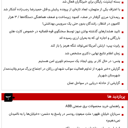
بسته اینترنت رایگان برای خبرنگاران فعال شد
با اعتراف یکی از متهمان، ابعاد تازه‌ای از پرونده ربایش و قتل حمیدرضا رجب‌زاده آشکار شد
ریمـدان؛ مرزی گرفتار در صف، کمبود زیرساخت و ضعف هماهنگی دستگاه‌ها / ۳ هزار
کامیون در انتظار، رانندگان بدون حتی یک سرویس بهداشتی!
تایید هشدارهای گذشته بولتن نیوز توسط سخنگوی قوه قضائیه در خصوص کارت های
بارزگانی و اجاره ای که به بحران ارزی رسیده اند
رابرت پیپ: ارتش آمریکا نمی‌تواند تنگه هرمز را باز کند
زمان اعلام نتایج نهایی دکتری مشخص شد
ونس: در حال کار بر روی ایجاد یک سیستم ناوبری امن هستیم
گزارش «خبر شهر» از تداوم فعالیت موکب شهدای رزکان در اجتماع بزرگ مردم ولایت‌مدار
شهرستان شهریار
گزارشی از حادثه دریایی در سواحل عمان
پربازدید ها
راهنمای خرید محصولات برق صنعتی ABB
سربازانِ خیابانِ ظهور؛ ملتِ مبعوثِ رودسر در پاسخ به دشمن: «خیابان‌ها را به ناامیدان
نمی‌دهیم»