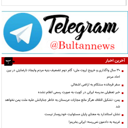
آخرین اخبار
۳۰ سال واگذاری و خروج ثروت ملی؛ گام دوم تضعیف بنیه مردم وایجاد نارضایتی در بین
احاد مردم
سفر فرمانده سنتکام به اراضی اشغالی
خبر تعطیلی مدرسه ایرانی در کویت به صورت رسمی اعلام نشده
یمن: تشکیل ائتلاف هرگز مانع مجازات عربستان به خاطر جنایاتش علیه ملت یمن نخواهد
شد
نشان استاندارد به معنای پایان مسئولیت خودروساز نیست
غریبه به دادمون نمی‌رسه؛ ایرانی بخریم!