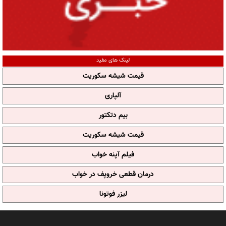
لینک های مفید
قیمت شیشه سکوریت
آلپاری
بیم دتکتور
قیمت شیشه سکوریت
فیلم آپنه خواب
درمان قطعی خروپف در خواب
لیزر فوتونا