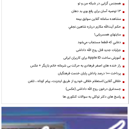
همجنس گرایی در شبکه من و تو
13 توصیه آسان برای رفع بوی بد دهان
مشاهده سامانه آنلاين سوابق بیمه
حكم آيت‌الله مكارم درباره شاهين نجفي
سایتهای همسریابی!
دعايي كه قطعا مستجاب مي‌شود
جزئیات جدید قتل روح الله داداشی
آموزش ساخت Apple ID برای کاربران ایرانی
راز خنده های اصغر فرهادی به حرکت بی شرمانه خانم بازیگر + عکس
پرداخت ۱۰۰ درصد پاداش پایان خدمت فرهنگیان
خلافی آنلاین/استعلام خلافی خودرو از طریق اینترنت، پیام کوتاه ، تلفن
جسدغرق درخون روح الله داداشی (عکس)
پاسخ های دکتر توکلی به سوالات کنکوری ها