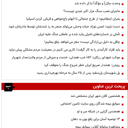
وحدت مکرّراً و مؤکّداً تذکر داده شد
ماجرای نصب سنگ مزار اکبر عبدی چیست؟
بحران اینفانتینو؛ از طرح جنجالی تا اتهام باج‌خواهی و قربانی کردن اسپانیا
دست نزنید؛ لمس نوزاد حیات وحش می‌تواند منجر به رد شدنشان توسط مادرشان شود
تأملی بر خسارت‌های نامرئی وارد شده بر عاملان جنگ علیه ایران
چاقی به دلیل بی‌ارادگی نیست؛ مغز می‌خواهد چاق بمانیم!
باید افراد کارآمدتر را به کار گرفت/ کاری می کنیم در معیشت مردم مشکلی پیش نیاید
موکب شهدای رزکان؛ ۱۵۲ شب همدلی، خدمت و میزبانی از مردم ولایت‌مدار شهریار
رویترز: هشدار صریح ایران خطر شروع جنگ را متوقف کرد
پل شهرستان پل‌سفید پس از ۲۵ سال به مرحله بهره‌برداری رسید
پربحث ترین عناوین
هشتمین کلان شهر ایران مشخص شد
سوابق بیمه شدگان روی سایت تامین اجتماعی
همجنس گرایی در شبکه من و تو
13 توصیه آسان برای رفع بوی بد دهان
مشاهده سامانه آنلاين سوابق بیمه