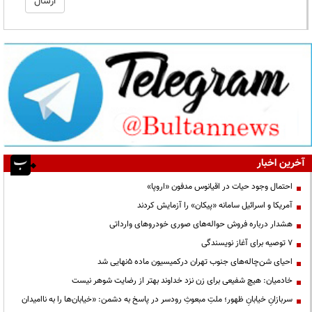
آخرین اخبار
احتمال وجود حیات در اقیانوس مدفون «اروپا»
آمریکا و اسرائیل سامانه «پیکان» را آزمایش کردند
هشدار درباره فروش حواله‌های صوری خودروهای وارداتی
۷ توصیه برای آغاز نویسندگی
احیای شن‌چاله‌های جنوب تهران درکمیسیون ماده ۵نهایی شد
خادمیان: هیچ شفیعی برای زن نزد خداوند بهتر از رضایت شوهر نیست
سربازانِ خیابانِ ظهور؛ ملتِ مبعوثِ رودسر در پاسخ به دشمن: «خیابان‌ها را به ناامیدان