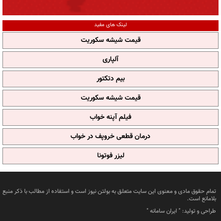
لینک های مفید
قیمت شیشه سکوریت
آلپاری
بیم دتکتور
قیمت شیشه سکوریت
فیلم آپنه خواب
درمان قطعی خروپف در خواب
لیزر فوتونا
تمام حقوق مادی و معنوی این سایت متعلق به بولتن نیوز است و استفاده از مطالب با ذکر منبع
بلامانع است.
طراحی و تولید: "
ایران سامانه
"