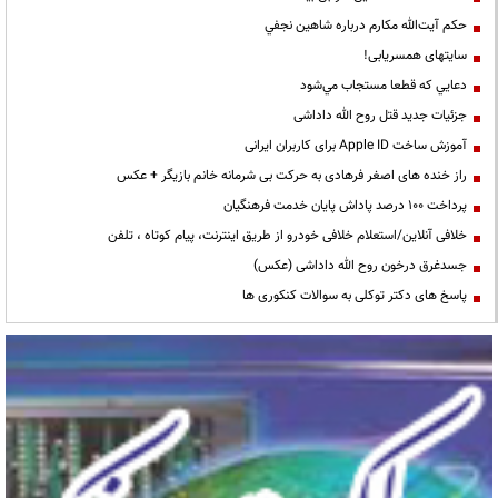
حكم آيت‌الله مكارم درباره شاهين نجفي
سایتهای همسریابی!
دعايي كه قطعا مستجاب مي‌شود
جزئیات جدید قتل روح الله داداشی
آموزش ساخت Apple ID برای کاربران ایرانی
راز خنده های اصغر فرهادی به حرکت بی شرمانه خانم بازیگر + عکس
پرداخت ۱۰۰ درصد پاداش پایان خدمت فرهنگیان
خلافی آنلاین/استعلام خلافی خودرو از طریق اینترنت، پیام کوتاه ، تلفن
جسدغرق درخون روح الله داداشی (عکس)
پاسخ های دکتر توکلی به سوالات کنکوری ها