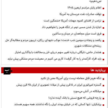
نمی‌دهیم»
اعلام پایان مراسم اربعین ۱۴۰۵
توقف صادرات نفت عربستان به آمریکا
ترامپ از افشای کمبود مهمات آمریکا خشمگین است
اجازه باز شدن مسیر دوم در تنگه هرمز را نخواهیم داد
فرق است میان مجاهدان در میدان و ساکتین
یکصد و پنجاه و سومین شب خدمت؛ موکب شهدای رزکان، تریبون مردم و مطالبه‌گر حل
ریشه‌ای مشکلات شهری
هشدار حاجی دلیگانی درباره تغییر سهم دریای خزر و مخالفت با واگذاری امتیاز
باید افراد کارآمدتر را به کار گرفت/ کاری می کنیم در معیشت مردم مشکلی پیش نیاید
پربازدید ها
تنگه هرمز قابل معامله نیست برای آمریکا معبر باز نکنید
گستره امپراتوری ایران در ۵ قرن پیش از میلاد؛ تصویری از ایران ۲۵ قرن پیش
میانکاله در آتش می‌سوزد
پارچه فروشی که هیچ نسبتی با بانک آینده ندارد!
پزشکیان: تنها کسانی که در خیابان بودند ایران را نگه نداشتند همه سهیم هستند