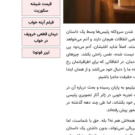
قیمت شیشه
سکوریت
فیلم آپنه خواب
 معماها. مثل پیدا شدن سروکله پلیس‌ها وسط یک داستان
درمان قطعی خروپف
ضی اتفاقات هیجان دارند و آدم می‌خواهد
در خواب
ند. اصلاً شاید اغلبشان. آدم می‌دود پی
لیزر فوتونا
که نیست شده، نفس راحتی بکشد. چیزهای
. در اتفاقاتی که برای اطرافیانمان رخ
 ما را دنبال خود می‌کشد و از همان ابتدا
ف حقیقت ماجرا باشیم.
یمو به پایان رسیده و بحث درباره آن در
جربه خوبی در ژانر آثار تصویری پلیسی
ل خود بکشاند، اما طی چند دهه گذشته در
ور پیش رفته‌اند.
 همه‌اش هم نه؟ بله. حق با شماست، اما
یالی نمی‌تواند، بدون داشتن یک داستان