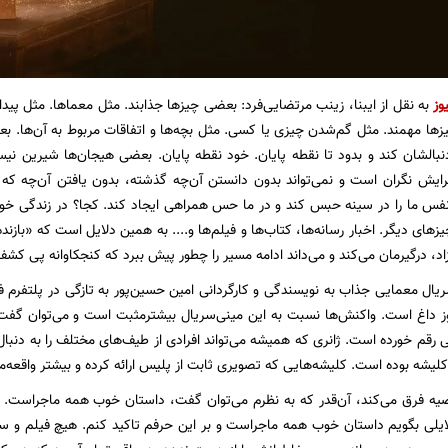
وز
به نقل از ایبنا، زینب مرتضایی‌‎فرد: بعضی چیزها جذابند. مثل
زها مهمند. مثل گم‌شدن چیزی یا کسی. مثل بچه‌ها و اتفاقات مربوط به آن‌ها. بع
بالشان کند و بدود تا نقطه پایان. خود نقطه پایان. بعضی هیجان‌ها شیرین نیست
رایش نگران است و نمی‌تواند بدون دانستن آن‌چه گذشته، بدون یافتن آن‌چه 
 ما را در سینه حبس کند و در ما حس همراهی ایجاد کند. کجا؟ در زندگی خودمان
های دیگر. اخبار رسانه‌ها، کتاب‌ها و فیلم‌ها و.... به همین دلایل است که «بازنده»
اد، درگیرمان می‌کند و می‌داند ادامه مسیر را چطور پیش ببرد که کنجکاوانه پی کش
ال معمایی جذاب به نویسندگی و کارگردانی امین حسین‌پور به تازگی در پلتفرم فیل
 داغ است. واکنش‌ها نسبت به این مینی‌سریال بیشترمثبت است و می‌توان گفت ت
ی رقم خورده است. ژانری که همیشه می‌تواند افرادی از طیف‌های مختلف را به دنبا
کلیشه بوده است. کلیشه‌هایی که تصویری ثابت از پلیس ارائه کرده و بیشتر واقعه‌مح
قضیه فرق می‌کند، آن‌قدر که به نظرم می‌توان گفت، داستان خوب همه ماجراست.
لایلی بگویم داستان خوب همه ماجراست و بر این حرفم تاکید کنم. هیچ فیلم و سر