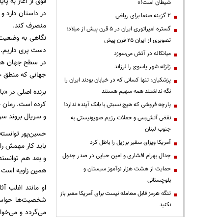
قوی از آغاز به پا
شیطان است!»
در داستان دارد و
۲ گزینه صنعا برای ریاض
منصرف کند.
گستره امپراتوری ایران در ۵ قرن پیش از میلاد؛
نگاهی به وضعیت 
تصویری از ایران ۲۵ قرن پیش
دست پری داریم. ا
میانکاله در آتش می‌سوزد
در سطح جهان هم 
زلزله شهر یاسوج را لرزاند
جهانی که منطق خا
پزشکیان: تنها کسانی که در خیابان بودند ایران را
برنده اصلی در «ب
نگه نداشتند همه سهیم هستند
کرده است. رمان «ز
پارچه فروشی که هیچ نسبتی با بانک آینده ندارد!
و سریال بروند سرا
نقض آتش‌بس و حملات رژیم صهیونیستی به
جنوب لبنان
حسین‌پور توانسته
آمریکا ویزای سفیر برزیل را باطل کرد
باید کار مهمش را
جدال بهرام افشاری و امین حیایی در صدر جدول
و بعد هم توانسته 
حمایت از هشت هزار نوآموز سیستان و
همین زاویه است ک
بلوچستانی
او مانند اغلب آث
تنگه هرمز قابل معامله نیست برای آمریکا معبر باز
شخصیت‌ها حواسش
نکنید
می‌گردد و می‌خوا