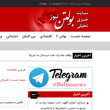
جمعه ۱۶ مرداد ۱۴۰۵
|
Friday , 07 August 2026
صفحه نخست
بولتن ۲
اقتصادی
بین الملل
اجتماعی
ور
آخرین اخبار
توقف صادرات نفت عربستان به آمریکا
کد خبر:
۸۵۹۵۷۵
صفحه نخست
»
فرهنگی
آخرین اخبار
نگاهی به وضعیت سینم
سربازانِ خیابانِ ظهور؛ ملتِ مبعوثِ رودسر در
پاسخ به دشمن: «خیابان‌ها را به ناامیدان