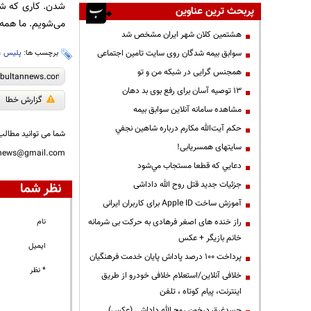
شدن. کاری که شخص
پربحث ترین عناوین
می‌شویم. ما همه ب
هشتمین کلان شهر ایران مشخص شد
سوابق بیمه شدگان روی سایت تامین اجتماعی
برچسب ها:
پلیس‌
،
همجنس گرایی در شبکه من و تو
13 توصیه آسان برای رفع بوی بد دهان
گزارش خطا
مشاهده سامانه آنلاين سوابق بیمه
حكم آيت‌الله مكارم درباره شاهين نجفي
شما می توانید مطالب 
سایتهای همسریابی!
nnews@gmail.com
دعايي كه قطعا مستجاب مي‌شود
جزئیات جدید قتل روح الله داداشی
نظر شما
آموزش ساخت Apple ID برای کاربران ایرانی
راز خنده های اصغر فرهادی به حرکت بی شرمانه
نام
خانم بازیگر + عکس
ایمیل
پرداخت ۱۰۰ درصد پاداش پایان خدمت فرهنگیان
* نظر
خلافی آنلاین/استعلام خلافی خودرو از طریق
اینترنت، پیام کوتاه ، تلفن
جسدغرق درخون روح الله داداشی (عکس)