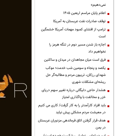
نمی‌دهیم»
اعلام پایان مراسم اربعین ۱۴۰۵
توقف صادرات نفت عربستان به آمریکا
ترامپ از افشای کمبود مهمات آمریکا خشمگین
است
اجازه باز شدن مسیر دوم در تنگه هرمز را
نخواهیم داد
فرق است میان مجاهدان در میدان و ساکتین
یکصد و پنجاه و سومین شب خدمت؛ موکب
شهدای رزکان، تریبون مردم و مطالبه‌گر حل
ریشه‌ای مشکلات شهری
هشدار حاجی دلیگانی درباره تغییر سهم دریای
خزر و مخالفت با واگذاری امتیاز
باید افراد کارآمدتر را به کار گرفت/ کاری می کنیم
در معیشت مردم مشکلی پیش نیاید
هدف قرار گرفتن اتاق‌ فرماندهی مزدوران عربستان
در یمن
این دیپلماسی نمایشی، شکست خورده است/