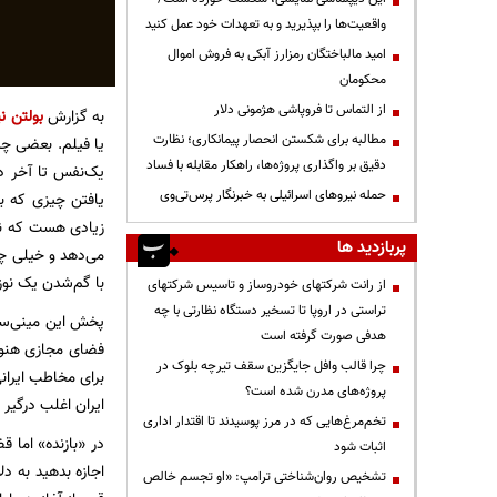
واقعیت‌ها را بپذیرید و به تعهدات خود عمل کنید
امید مالباختگان رمزارز آبکی به فروش اموال
محکومان
از التماس تا فروپاشی هژمونی دلار
به گزارش
بولتن نی
مطالبه برای شکستن انحصار پیمانکاری؛ نظارت
یا فیلم. بعضی چی
دقیق بر واگذاری پروژه‌ها، راهکار مقابله با فساد
یک‌نفس تا آخر دن
حمله نیروهای اسرائیلی به خبرنگار پرس‌تی‌وی
یافتن چیزی که ب
زیادی هست که نفس
پربازدید ها
می‌دهد و خیلی چیز
با گم‌شدن یک نوز
از رانت‌ شرکتهای خودروساز و تاسیس شرکتهای
تراستی در اروپا تا تسخیر دستگاه نظارتی با چه
پخش این مینی‌سری
هدفی صورت گرفته است
فضای مجازی هنوز
چرا قالب وافل جایگزین سقف تیرچه بلوک در
برای مخاطب ایران
پروژه‌های مدرن شده است؟
ایران اغلب درگیر 
تخم‌مرغ‌هایی که در مرز پوسیدند تا اقتدار اداری
در «بازنده» اما 
اثبات شود
اجازه بدهید به د
تشخیص روان‌شناختی ترامپ: «او تجسم خالص