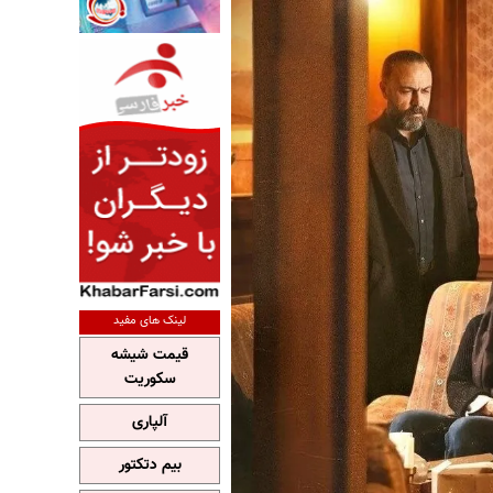
لینک های مفید
قیمت شیشه
سکوریت
آلپاری
بیم دتکتور