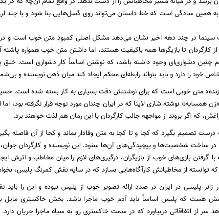
یان برسد و در میانه مسیر مخاطبانش را از دست ندهد. در واقع تمام آن‌چه که در یک
 به همین سادگی است که خط داستان می‌تواند روی گسل‌هایی بنا شود و با چند لرزه
سینما در چند دهه اخیر نشان می‌دهد مشکل اصلی کمبود متن خوب است و در سا
ز کارگردان تا بازیگرها همه باکیفیت هستند، اما داشتن متن خوب همواره پاشنه آ
چنین دشواری‌ای وجود داشته باشد، که نوشتن اساساً کار دشواری است. خلق ی
ص خود را دارد و باید بتواند رابطه‌ای محکم ایجاد کند میان ذهن نویسنده و بی‌شم
ازنده» متن خوبی است که برای نوشتنش دقت بسیاری به کار بسته شده است. حسین‌
ن همسایه» نوشته شاری لاپنا که در ایران چندان مورد توجه قرار نگرفته بود، اما اح
غش، که اگر بروند از مواجهه جالب کارگردان با این رمان هم لذت خواهند برد.
 درست تصمیم بگیرد که کجا و تا کجا به متن وفادار بماند و کجا از آن فاصله بگی
 در ساخت شخصیت‌ها و پیچیدگی‌های آن‌ها ستود. این نویسنده و کارگردان جوان، با
با گرفتن بازی‌های خوب از بازیگران، درگیری‌های لازم را میان مخاطب و اثرش ایجا
ه توانسته از مخاطبانش کارآگاه‌هایی بسازد که در سایه نقش کمرنگ پلیس، بخواه
ار ژانر پلیسی در ایران در صدد ارائه تصویر خوب از پلیس نبوده و این را باید
 هست که پلیس اساساً باید آدم خوب ماجرا باشد. بخش خاکستری مایل ب
هد سر از اتفاقاتی دربیاورد که در سمت خاکستری رو به سیاه ماجرا جریان دارد. ما