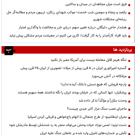
فرق است میان مجاهدان در میدان و ساکتین
یکصد و پنجاه و سومین شب خدمت؛ موکب شهدای رزکان، تریبون مردم و مطالبه‌گر حل
ریشه‌ای مشکلات شهری
هشدار حاجی دلیگانی درباره تغییر سهم دریای خزر و مخالفت با واگذاری امتیاز
باید افراد کارآمدتر را به کار گرفت/ کاری می کنیم در معیشت مردم مشکلی پیش نیاید
پربازدید ها
تنگه هرمز قابل معامله نیست برای آمریکا معبر باز نکنید
گستره امپراتوری ایران در ۵ قرن پیش از میلاد؛ تصویری از ایران ۲۵ قرن پیش
میانکاله در آتش می‌سوزد
پارچه فروشی که هیچ نسبتی با بانک آینده ندارد!
پزشکیان: تنها کسانی که در خیابان بودند ایران را نگه نداشتند همه سهیم هستند
وحدت مکرّراً و مؤکّداً تذکر داده شد
ماجرای نصب سنگ مزار اکبر عبدی چیست؟
بحران اینفانتینو؛ از طرح جنجالی تا اتهام باج‌خواهی و قربانی کردن اسپانیا
دست نزنید؛ لمس نوزاد حیات وحش می‌تواند منجر به رد شدنشان توسط مادرشان شود
تأملی بر خسارت‌های نامرئی وارد شده بر عاملان جنگ علیه ایران