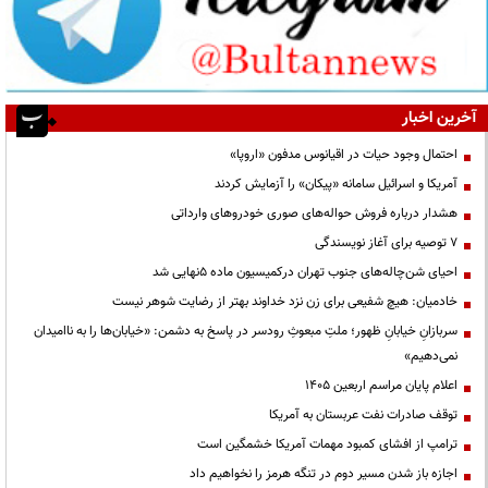
آخرین اخبار
احتمال وجود حیات در اقیانوس مدفون «اروپا»
آمریکا و اسرائیل سامانه «پیکان» را آزمایش کردند
هشدار درباره فروش حواله‌های صوری خودروهای وارداتی
۷ توصیه برای آغاز نویسندگی
احیای شن‌چاله‌های جنوب تهران درکمیسیون ماده ۵نهایی شد
خادمیان: هیچ شفیعی برای زن نزد خداوند بهتر از رضایت شوهر نیست
سربازانِ خیابانِ ظهور؛ ملتِ مبعوثِ رودسر در پاسخ به دشمن: «خیابان‌ها را به ناامیدان
نمی‌دهیم»
اعلام پایان مراسم اربعین ۱۴۰۵
توقف صادرات نفت عربستان به آمریکا
ترامپ از افشای کمبود مهمات آمریکا خشمگین است
اجازه باز شدن مسیر دوم در تنگه هرمز را نخواهیم داد