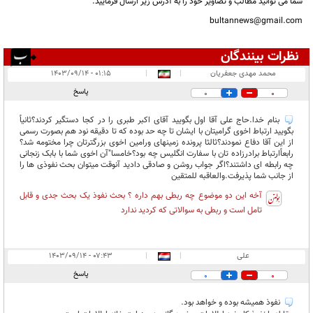
شما می توانید مطالب و تصاویر خود را به آدرس زیر ارسال فرمایید.
bultannews@gmail.com
نظرات بینندگان
انتشار یافته:
۸
محمد مهدی جعفریان
|
|
۰۱:۱۵ - ۱۴۰۳/۰۹/۱۴
در انتظار بررسی:
پاسخ
0
0
غیر قابل انتشار:
۱
بنام خدا.حاج علی آقا اول بگویید آقای اکبر طبری را در کجا دستگیر کردند؟ثانیاً
بگویید ارتباط اخوی گرامیتان با ایشان تا چه حد بوده که تا دقیقه نود هم بصورت رسمی
از این آقا دفاع نمودند؟ثالثا پرونده زمینهای ورامین اخوی بزرگترتان چرا مختومه شد؟
رابعاًارتباط برادرزاده تان با سفارت انگلیس چه بود؟خامسا"آن اخوی شما با بابک زنجانی
چه رابطه ای داشتند؟اگر جواب روشن و صادقی دادید آنوقت میتوان بحث نفوذی ها را
از جانب شما پذیرفت.والعاقبه للمتقین
آخه این دو موضوع چه ربطی بهم داره ؟ بحث نفوذ یک بحث جدی و قابل
تامل است و ربطی به سوالاتی که کردید ندارد
علی
|
|
۰۷:۴۳ - ۱۴۰۳/۰۹/۱۴
پاسخ
0
0
نفوذ همیشه بوده و خواهد بود.