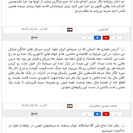
دو دختر روزنامه نگار مزدور اعدام نشد آیا جرم شکاری بیشتر از اونها بود چرا علیدوستی
اعدام نشد وقتی قانون رو اجرا نمی کنید برای ثروتمندان فاسد نفوذ بیشتر میشه همین
قشر دارند ضربه می‌زنند به نظام مردم
ناشناس
|
|
۰۹:۴۲ - ۱۴۰۳/۰۹/۱۴
پاسخ
0
0
آدرس نفوذی ها کسانی که در سینمای ایران نفوذ کردن سریال های خانگی مبتذل
می سازند در این شرایط بد اقتصادی ماشین ها و خونه های لاکچری یک عده رو به رخ
ملت می کشانند دهه هشتاد یا اویل دهه نود معیار ها سریال و فیلم چی بود چه درس
هایی به ملت میداد الان چی میده در بازار عده ای سرمایه دار خون ملت رو کردن
شیشه هر روز قیمت اجناس رو بالا می‌برند غزه جنگ شده قیمت گوشت و مرغ دلار بالا
میره انگار مثلا مسله فلسطین مال همین یکسال بوده در ادارات در بانک ها وام های
کلان مال یک عده خاص ه امروز یک نفر باید بشه شهید لاجوردی دست فاسد مفسد رو
قطع کنه از همجا مثل دهه شصت همه شون رو بفرسته سینه قبرستان تا ملت یک
نفس راحت بکشن از دست این زانوهای نفوذی
محمد مهدی جعفریان
|
|
۱۰:۲۲ - ۱۴۰۳/۰۹/۱۴
پاسخ
0
0
بنام خدا.حاج علی آقا صادقانه جواب بدهند به سرنخهای خوبی در رابطه با نفوذ در
حاکمیت میرسیم.