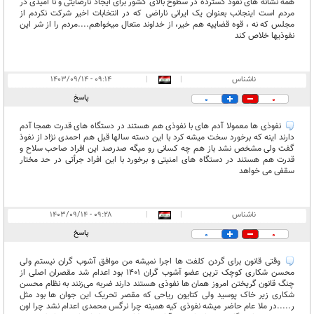
همه نشانه های نفوذ گسترده در سطوح بالای کشور برای ایجاد نارضایتی و نا امیدی در
مردم است اینجانب بعنوان یک ایرانی ناراضی که در انتخابات اخیر شرکت نکردم از
مجلس که نه ، قوه قضاییه هم خیر، از خداوند متعال میخواهم....مردم را از شر این
نفوذیها خلاص کند
ناشناس
|
|
۰۹:۱۴ - ۱۴۰۳/۰۹/۱۴
پاسخ
0
0
نفوذی ها معمولا آدم های با نفوذی هم هستند در دستگاه های قدرت همجا آدم
دارند اینه که برخورد سخت میشه کرد با این دسته سالها قبل هم احمدی نژاد از نفوذ
گفت ولی مشخص نشد باز هم چه کسانی رو میگه صدرصد این افراد صاحب سلاح و
قدرت هم هستند در دستگاه های امنیتی و برخورد با این افراد جرأتی در حد مختار
سقفی می خواهد
ناشناس
|
|
۰۹:۲۸ - ۱۴۰۳/۰۹/۱۴
پاسخ
0
0
وقتی قانون برای گردن کلفت ها اجرا نمیشه من موافق آشوب گران نیستم ولی
محسن شکاری کوچک ترین عضو آشوب گران ۱۴۰۱ بود اعدام شد مقصران اصلی از
چنگ قانون گریختن امروز همان ها نفوذی هستند دارند ضربه می‌زنند به نظام محسن
شکاری زیر خاک پوسید ولی کتایون ریاحی که مقصر تحریک این جوان ها بود مثل
ر.....در ملا عام حاضر میشه نفوذی کیه همینه چرا نرگس محمدی اعدام نشد چرا اون