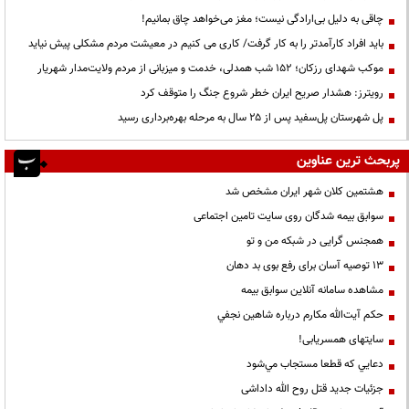
چاقی به دلیل بی‌ارادگی نیست؛ مغز می‌خواهد چاق بمانیم!
باید افراد کارآمدتر را به کار گرفت/ کاری می کنیم در معیشت مردم مشکلی پیش نیاید
موکب شهدای رزکان؛ ۱۵۲ شب همدلی، خدمت و میزبانی از مردم ولایت‌مدار شهریار
رویترز: هشدار صریح ایران خطر شروع جنگ را متوقف کرد
پل شهرستان پل‌سفید پس از ۲۵ سال به مرحله بهره‌برداری رسید
پربحث ترین عناوین
هشتمین کلان شهر ایران مشخص شد
سوابق بیمه شدگان روی سایت تامین اجتماعی
همجنس گرایی در شبکه من و تو
13 توصیه آسان برای رفع بوی بد دهان
مشاهده سامانه آنلاين سوابق بیمه
حكم آيت‌الله مكارم درباره شاهين نجفي
سایتهای همسریابی!
دعايي كه قطعا مستجاب مي‌شود
جزئیات جدید قتل روح الله داداشی