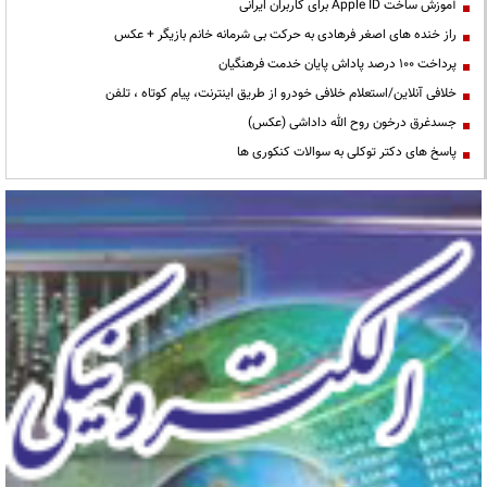
آموزش ساخت Apple ID برای کاربران ایرانی
راز خنده های اصغر فرهادی به حرکت بی شرمانه خانم بازیگر + عکس
پرداخت ۱۰۰ درصد پاداش پایان خدمت فرهنگیان
خلافی آنلاین/استعلام خلافی خودرو از طریق اینترنت، پیام کوتاه ، تلفن
جسدغرق درخون روح الله داداشی (عکس)
پاسخ های دکتر توکلی به سوالات کنکوری ها