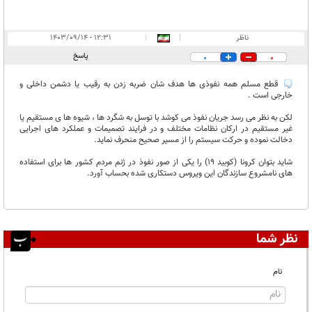
ناظر
|
|
۱۲:۳۱ - ۱۴۰۳/۰۹/۱۴
پاسخ
0
0
قطع مسلم همه نفوذی ها هدف شان ضربه زدن به رقیب یا دشمن داخلی و
خارجی است .
لکن به نظر می رسد جریان نفوذ می کوشد با توسل به شگرد ها ، شیوه ها ی مستقیم یا
غیر مستقیم در ارکان نظامات مختلف و در فرایند تصمیمات و عملکرد های اجرایی
دخالت نموده و حرکت سیستم را از مسیر صحیح منحرف نماید.
شاید بتوان کرونا (کوبید 19) را یکی از صور نفوذ در ژنم مردم کشور ها برای استفاده
های نامشروع سازندگان این ویروس دستکاری شده بحساب آورد.
نظر شما
نام