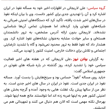
گروه سیاسی
: علی لاریجانی در اظهارات اخیر خود به مسأله نفوذ در ایران
اشاره کرد و آن را تهدیدی جدی برای کشور دانست. وی با بیان اینکه نفوذ
در سال‌های اخیر شدت یافته، تأکید کرد که دستگاه‌های امنیتی ضرباتی به
شبکه‌های نفوذی وارد کرده‌اند اما همچنان تمامی آن‌ها شناسایی
نشده‌اند. لاریجانی بدون ارائه آدرس مشخص، به ترور دانشمندان
هسته‌ای و سایر حوادث مشابه به‌عنوان نشانه‌های نفوذ اشاره کرد. وی
هشدار داد که نفوذ فقط به ترور محدود نمی‌شود و گاه با تشدید نارضایتی
اجتماعی و تلاش برای دخالت خارجی، امنیت کشور را تهدید می‌کند.
به گزارش
بولتن نیوز
،علی لاریجانی که در هفته های اخیر فعالیت
سیاسی خود را تشدید کرده، روز گذشته در باره شبکه های نفوذی در
جمهوری اسلامی گفت:
«باید روی مساله “نفوذ” حساس بود و سرنخ‌هایش را بدست آورد. مساله
نفوذ در ایران جدی است. نفوذ در ایران در سال های اخیر جدی است. به
نظر من از سالها پیش یک غفلت هایی به وجود آمده و گرچه بخش های
امنیتی کشور هم به اینها ضربه زده اند اما نتوانستند مانع همه اینها شوند.
بهرحال نکته مهمی است که الان هم دنبال می کنند و تمهیداتی هم می
اندیشند.