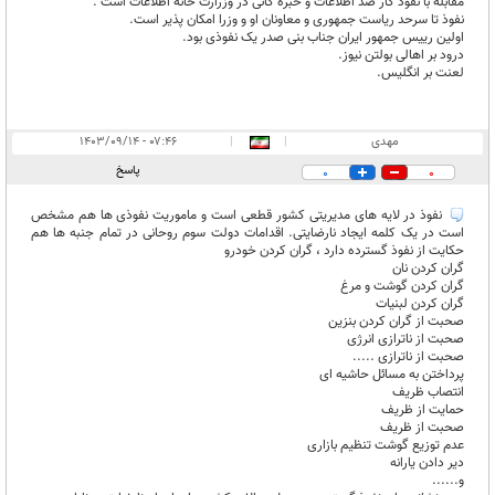
مقابله با نفوذ کار ضد اطلاعات و خبره گانی در وزرارت خانه اطلاعات است .
نفوذ تا سرحد ریاست جمهوری و معاونان او و وزرا امکان پذیر است.
اولین رییس جمهور ایران جناب بنی صدر یک نفوذی بود.
درود بر اهالی بولتن نیوز.
لعنت بر انگلیس.
مهدی
|
|
۰۷:۴۶ - ۱۴۰۳/۰۹/۱۴
پاسخ
0
0
نفوذ در لایه های مدیریتی کشور قطعی است و ماموریت نفوذی ها هم مشخص
است در یک کلمه ایجاد نارضایتی. اقدامات دولت سوم روحانی در تمام جنبه ها هم
حکایت از نفوذ گسترده دارد ، گران کردن خودرو
گران کردن نان
گران کردن گوشت و مرغ
گران کردن لبنیات
صحبت از گران کردن بنزین
صحبت از ناترازی انرژی
صحبت از ناترازی .....
پرداختن به مسائل حاشیه ای
انتصاب ظریف
حمایت از ظریف
صحبت از ظریف
عدم توزیع گوشت تنظیم بازاری
دیر دادن یارانه
و......