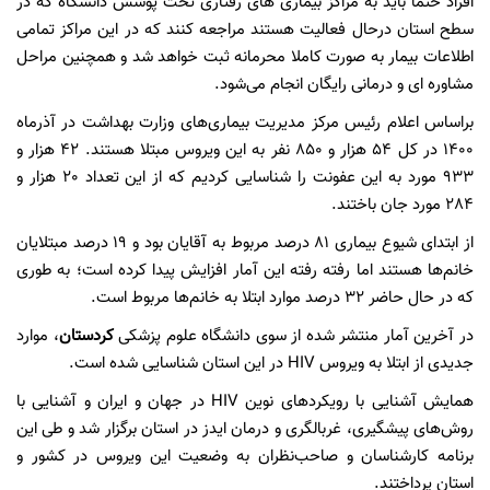
افراد حتما باید به مراکز بیماری های رفتاری تحت پوشش دانشگاه که در
سطح استان درحال فعالیت هستند مراجعه کنند که در این مراکز تمامی
اطلاعات بیمار به صورت کاملا محرمانه ثبت خواهد شد و همچنین مراحل
مشاوره ای و درمانی رایگان انجام می‌شود.
براساس اعلام رئیس مرکز مدیریت بیماری‌های وزارت بهداشت در آذرماه
۱۴۰۰ در کل 54 هزار و 850 نفر به این ویروس مبتلا هستند. 42 هزار و
933 مورد به این عفونت را شناسایی کردیم که از این تعداد 20 هزار و
284 مورد جان باختند.
از ابتدای شیوع بیماری 81 درصد مربوط به آقایان بود و 19 درصد مبتلایان
خانم‌ها هستند اما رفته رفته این آمار افزایش پیدا کرده است؛ به طوری
که در حال حاضر 32 درصد موارد ابتلا به خانم‌ها مربوط است.
در آخرین آمار منتشر شده از سوی دانشگاه علوم پزشکی
کردستان
، موارد
جدیدی از ابتلا به ویروس HIV در این استان شناسایی شده است.
همایش آشنایی با رویکردهای نوین HIV در جهان و ایران و آشنایی با
روش‌های پیشگیری، غربالگری و درمان ایدز در استان برگزار شد و طی این
برنامه کارشناسان و صاحب‌نظران به وضعیت این ویروس در کشور و
استان پرداختند.