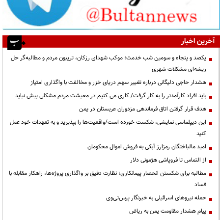
آخرین اخبار
یکصد و پنجاه و سومین شب خدمت؛ موکب شهدای رزکان، تریبون مردم و مطالبه‌گر حل
ریشه‌ای مشکلات شهری
هشدار حاجی دلیگانی درباره تغییر سهم دریای خزر و مخالفت با واگذاری امتیاز
باید افراد کارآمدتر را به کار گرفت/ کاری می کنیم در معیشت مردم مشکلی پیش نیاید
هدف قرار گرفتن اتاق‌ فرماندهی مزدوران عربستان در یمن
این دیپلماسی نمایشی، شکست خورده است/واقعیت‌ها را بپذیرید و به تعهدات خود عمل
کنید
امید مالباختگان رمزارز آبکی به فروش اموال محکومان
از التماس تا فروپاشی هژمونی دلار
مطالبه برای شکستن انحصار پیمانکاری؛ نظارت دقیق بر واگذاری پروژه‌ها، راهکار مقابله با
فساد
حمله نیروهای اسرائیلی به خبرنگار پرس‌تی‌وی
پیام هشدار مقاومت یمن به ریاض