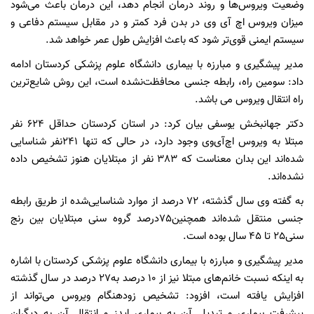
وضعیت ویروس‌ها و روند درمان انجام دهد، این درمان باعث می‌شود
میزان ویروس اچ آی وی در بدن فرد کمتر و در مقابل سیستم دفاعی و
سیستم ایمنی قوی‌تر شود که باعث افزایش طول عمر خواهد شد.
مدیر پیشگیری و مبارزه با بیماری دانشگاه علوم پزشکی کردستان ادامه
داد: سومین راه، رابطه جنسی محافظت‌نشده است، این روش شایع‌ترین
راه انتقال ویروس می باشد.
دکتر جهانبخش یوسفی بیان کرد: در استان کردستان حداقل 624 نفر
مبتلا به ویروس اچ‌آی‌وی وجود دارد، در حالی که تنها 241نفر شناسایی
شده‌اند این بدان معناست که 383 نفر از مبتلایان هنوز تشخیص داده
نشده‌اند.
به گفته وی سال گذشته، 72 درصد از موارد شناسایی‌شده از طریق رابطه
جنسی منتقل شده‌اند همچنین75درصد گروه سنی مبتلایان بین رنج
سنی25 تا 45 سال بوده است.
مدیر پیشگیری و مبارزه با بیماری دانشگاه علوم پزشکی کردستان با اشاره
به اینکه نسبت خانم‌های مبتلا نیز از 10 درصد به27 درصد در سال گذشته
افزایش یافته است، افزود: تشخیص زودهنگام ویروس می‌تواند از
پیشرفت بیماری و تبدیل آن به بیماری ایدز و انتقال آن به دیگران