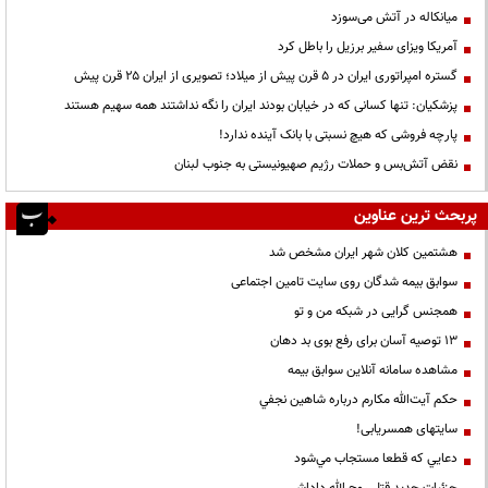
میانکاله در آتش می‌سوزد
آمریکا ویزای سفیر برزیل را باطل کرد
گستره امپراتوری ایران در ۵ قرن پیش از میلاد؛ تصویری از ایران ۲۵ قرن پیش
پزشکیان: تنها کسانی که در خیابان بودند ایران را نگه نداشتند همه سهیم هستند
پارچه فروشی که هیچ نسبتی با بانک آینده ندارد!
نقض آتش‌بس و حملات رژیم صهیونیستی به جنوب لبنان
پربحث ترین عناوین
هشتمین کلان شهر ایران مشخص شد
سوابق بیمه شدگان روی سایت تامین اجتماعی
همجنس گرایی در شبکه من و تو
13 توصیه آسان برای رفع بوی بد دهان
مشاهده سامانه آنلاين سوابق بیمه
حكم آيت‌الله مكارم درباره شاهين نجفي
سایتهای همسریابی!
دعايي كه قطعا مستجاب مي‌شود
جزئیات جدید قتل روح الله داداشی