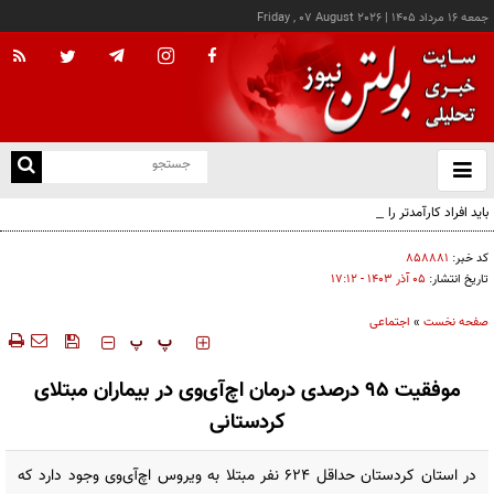
جمعه ۱۶ مرداد ۱۴۰۵
|
Friday , 07 August 2026
از
و
ته
باید افراد کارآمدتر را به کار گرفت/ کاری می کنیم در معیشت مردم مشکلی پیش نیاید
ن
نو
کد خبر:
۸۵۸۸۸۱
تاریخ انتشار:
۰۵ آذر ۱۴۰۳ - ۱۷:۱۲
صفحه نخست
»
اجتماعی
‍‍‍ پ
پ
موفقیت ۹۵ درصدی درمان اچ‌آی‌وی در بیماران مبتلای
کردستانی
در استان کردستان حداقل 624 نفر مبتلا به ویروس اچ‌آی‌وی وجود دارد که