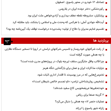
تصادف ۱۲ خودرو در محور یاسوج ـ اصفهان
رکوردشکنی دختر دونده ایران در بلاروس
پزشکیان: مشروطه نقطه عطف بیداری و آزادی‌خواهی ملت ایران بود
آیت‌الله جوادی آملی: با هرکس که وحدت ملی و اسلامی را بشکند، باید مقابله کرد
تقسیم غنایم مدیران یا دفاع از تولید؛ پشت‌پرده درخواست توقف یک آیین‌نامه چه بود؟
پربازدید ها
از رانت‌ شرکتهای خودروساز و تاسیس شرکتهای تراستی در اروپا تا تسخیر دستگاه نظارتی
با چه هدفی صورت گرفته است
چرا قالب وافل جایگزین سقف تیرچه بلوک در پروژه‌های مدرن شده است؟
جزئیات مذاکرات ایران و عمان برای بازگشایی تنگه هرمز
تخم‌مرغ‌هایی که در مرز پوسیدند تا اقتدار اداری اثبات شود
تشخیص روان‌شناختی ترامپ: «او تجسم خالص شیطان است!»
خودتحقیرها عریضه‌نویس کاخ سفید شده‌اند!
۲ گزینه صنعا برای ریاض
عملیات «نصر ۷» چه هدفی را دنبال می‌کرد؟
زلزله شهر یاسوج را لرزاند