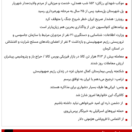
موکب شهدای رزکان؛ ۱۵۲ شب همدلی، خدمت و میزبانی از مردم ولایت‌مدار شهریار
پل شهرستان پل‌سفید پس از ۲۵ سال به مرحله بهره‌برداری رسید
رویترز: هشدار صریح ایران خطر شروع جنگ را متوقف کرد
پیامدهای کنوانسیون خزر از واگذاری بحرین هم زیان‌بارتر است
وزارت اطلاعات: شناسایی و دستگیری ۲۱ نفر از مزدوران مرتبط با سازمان جاسوسی و
تروریستی رژیم صهیونیستی و بازداشت ۴ نفر از اعضای باندهای مسلح شرارت و اغتشاش
در استان کرمان
معامله بیش از ۴۱۳ هزار تن کالا در بازار فیزیکی بورس کالا / حراج باز و پتروشیمی پیشران
ارزش معاملات روز شدند
شکنجه رئیس بیمارستان کمال عدوان غزه در زندان رژیم صهیونیستی
ترامپ: ترجیح می‌دهم با ایران به توافق برسم
ونس: ایرانی‌ها طرف بسیار دشواری برای مذاکره هستند
کالابرگ این خانوارها امروز شارژ شد
از دشمن ذره ای امید خیرخواهی نباید داشته باشیم
حمله نیروهای اسرائیلی به خبرنگار پرس‌تی‌وی
از التماس تا فروپاشی هژمونی دلار