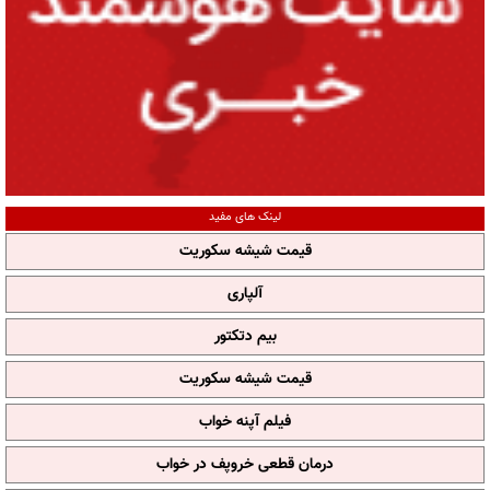
لینک های مفید
قیمت شیشه سکوریت
آلپاری
بیم دتکتور
قیمت شیشه سکوریت
فیلم آپنه خواب
درمان قطعی خروپف در خواب