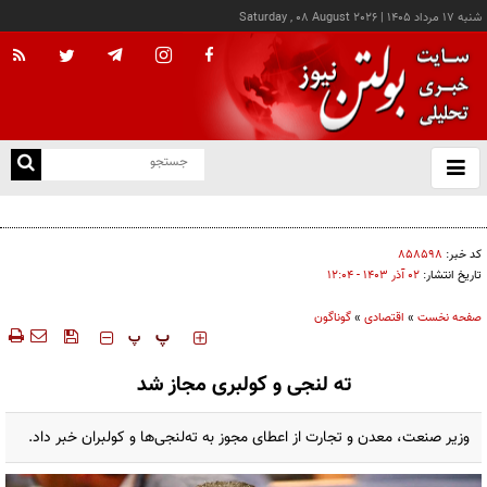
شنبه ۱۷ مرداد ۱۴۰۵
|
Saturday , 08 August 2026
از
و
ته
کالابرگ این خانوارها امروز شارژ شد
ن
نو
کد خبر:
۸۵۸۵۹۸
تاریخ انتشار:
۰۲ آذر ۱۴۰۳ - ۱۲:۰۴
صفحه نخست
»
اقتصادی
»
گوناگون
‍‍‍ پ
پ
ته لنجی و کولبری مجاز شد
وزیر صنعت، معدن و تجارت از اعطای مجوز به ته‌لنجی‌ها و کولبران خبر داد.