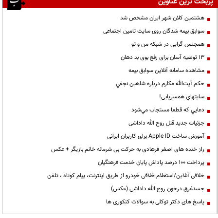
پربحث ترین عناوین
هشتمین کلان شهر ایران مشخص شد
سوابق بیمه شدگان روی سایت تامین اجتماعی
همجنس گرایی در شبکه من و تو
13 توصیه آسان برای رفع بوی بد دهان
مشاهده سامانه آنلاين سوابق بیمه
حكم آيت‌الله مكارم درباره شاهين نجفي
سایتهای همسریابی!
دعايي كه قطعا مستجاب مي‌شود
جزئیات جدید قتل روح الله داداشی
آموزش ساخت Apple ID برای کاربران ایرانی
راز خنده های اصغر فرهادی به حرکت بی شرمانه خانم بازیگر + عکس
پرداخت ۱۰۰ درصد پاداش پایان خدمت فرهنگیان
خلافی آنلاین/استعلام خلافی خودرو از طریق اینترنت، پیام کوتاه ، تلفن
جسدغرق درخون روح الله داداشی (عکس)
پاسخ های دکتر توکلی به سوالات کنکوری ها