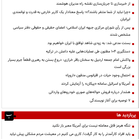
از خبرسازی تا جریان‌سازی نقشه راه مدیران هوشمند
«چرا نباید از شما متنفر باشند؟»؛ پاسخ معنادار یک کاربر خارجی به قدرت و توانمندی
ایرانیان
پس از رأی شورای مرکزی جبهه ایران اسلامی؛ اعضای حقیقی و حقوقی دفتر سیاسی
مشخص شدند
بسنت مدعی شد: به زودی شاهد توافق با ایران خواهیم بود
دستگیری ۱۰۴ مظنون طی عملیات‌هایی علیه داعش در ترکیه
واکنش امام جمعه اردبیل به سخنان باقر خرازی: دروغ بستن به رهبری قطعاً جرم بسیار
بزرگی است
احتمال وجود حیات در اقیانوس مدفون «اروپا»
آمریکا و اسرائیل سامانه «پیکان» را آزمایش کردند
هشدار درباره فروش حواله‌های صوری خودروهای وارداتی
۷ توصیه برای آغاز نویسندگی
پربازدید ها
تنگه هرمز قابل معامله نیست برای آمریکا معبر باز نکنید
باید افراد کارآمدتر را به کار گرفت/ کاری می کنیم در معیشت مردم مشکلی پیش نیاید