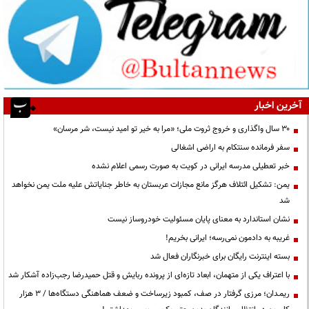
آخرین اخبار
۳۰ سال واگذاری و خروج ثروت ملی؛ «مرا به خیر تو امید نیست، شر مرسان»
سفر فرمانده سنتکام به اراضی اشغالی
خبر تعطیلی مدرسه ایرانی در کویت به صورت رسمی اعلام نشده
یمن: تشکیل ائتلاف هرگز مانع مجازات عربستان به خاطر جنایاتش علیه ملت یمن نخواهد
شد
نشان استاندارد به معنای پایان مسئولیت خودروساز نیست
غریبه به دادمون نمی‌رسه؛ ایرانی بخریم!
بسته اینترنت رایگان برای خبرنگاران فعال شد
با اعتراف یکی از متهمان، ابعاد تازه‌ای از پرونده ربایش و قتل حمیدرضا رجب‌زاده آشکار شد
ریمـدان؛ مرزی گرفتار در صف، کمبود زیرساخت و ضعف هماهنگی دستگاه‌ها / ۳ هزار