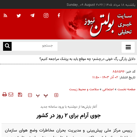
يکشنبه ۱۸ مرداد ۱۴۰۵
|
Sunday , 09 August 2026
از
و
ته
دلایل پارگی رگ خونی درچشم؛ چه موقع باید به پزشک مراجعه کنیم؟
ن
نو
کد خبر:
۸۵۸۵۹۶
تاریخ انتشار:
۰۲ آذر ۱۴۰۳ - ۱۱:۵۰
صفحه نخست
»
اجتماعی
»
سلامت و محیط زیست
‍‍‍ پ
پ
آغاز بارش‌ها از دوشنبه با ورود سامانه جدید
جوی آرام برای ۲ روز در کشور
رییس مرکز ملی پیش‌بینی و مدیریت بحران مخاطرات وضع هوای سازمان