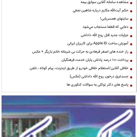
مشاهده سامانه آنلاين سوابق بیمه
حكم آيت‌الله مكارم درباره شاهين نجفي
سایتهای همسریابی!
دعايي كه قطعا مستجاب مي‌شود
جزئیات جدید قتل روح الله داداشی
آموزش ساخت Apple ID برای کاربران ایرانی
راز خنده های اصغر فرهادی به حرکت بی شرمانه خانم بازیگر + عکس
پرداخت ۱۰۰ درصد پاداش پایان خدمت فرهنگیان
خلافی آنلاین/استعلام خلافی خودرو از طریق اینترنت، پیام کوتاه ، تلفن
جسدغرق درخون روح الله داداشی (عکس)
پاسخ های دکتر توکلی به سوالات کنکوری ها