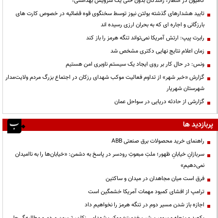
کامیون در انتظار، رانندگان بدون حتی یک سرویس بهداشتی!
تایید هشدارهای گذشته بولتن نیوز توسط سخنگوی قوه قضائیه در خصوص کارت های
بارزگانی و اجاره ای که به بحران ارزی رسیده اند
رابرت پیپ: ارتش آمریکا نمی‌تواند تنگه هرمز را باز کند
زمان اعلام نتایج نهایی دکتری مشخص شد
ونس: در حال کار بر روی ایجاد یک سیستم ناوبری امن هستیم
گزارش «خبر شهر» از تداوم فعالیت موکب شهدای رزکان در اجتماع بزرگ مردم ولایت‌مدار
شهرستان شهریار
گزارشی از حادثه دریایی در سواحل عمان
پربازدید ها
راهنمای خرید محصولات برق صنعتی ABB
سربازانِ خیابانِ ظهور؛ ملتِ مبعوثِ رودسر در پاسخ به دشمن: «خیابان‌ها را به ناامیدان
نمی‌دهیم»
فرق است میان مجاهدان در میدان و ساکتین
ترامپ از افشای کمبود مهمات آمریکا خشمگین است
اجازه باز شدن مسیر دوم در تنگه هرمز را نخواهیم داد
یکصد و پنجاه و سومین شب خدمت؛ موکب شهدای رزکان، تریبون مردم و مطالبه‌گر حل