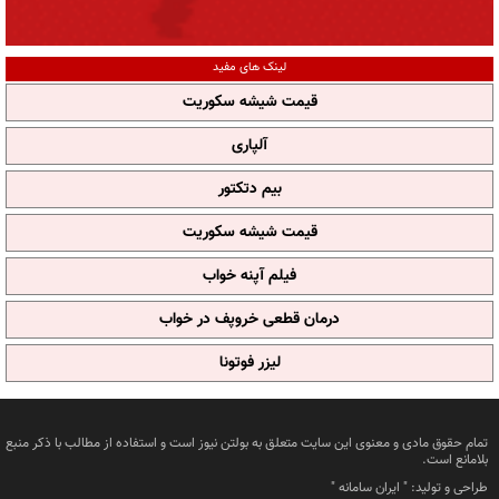
لینک های مفید
قیمت شیشه سکوریت
آلپاری
بیم دتکتور
قیمت شیشه سکوریت
فیلم آپنه خواب
درمان قطعی خروپف در خواب
لیزر فوتونا
تمام حقوق مادی و معنوی این سایت متعلق به بولتن نیوز است و استفاده از مطالب با ذکر منبع
بلامانع است.
طراحی و تولید: "
ایران سامانه
"