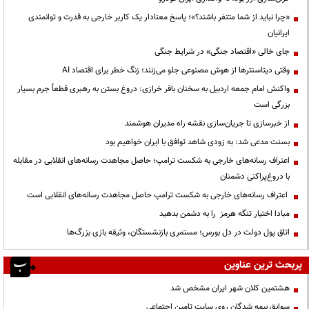
«چرا نباید از شما متنفر باشند؟»؛ پاسخ معنادار یک کاربر خارجی به قدرت و توانمندی
ایرانیان
جای خالی «اقتصاد جنگی» در شرایط جنگی
وقتی دیتاسنترها از هوش مصنوعی جلو می‌زنند؛ زنگ خطر برای اقتصاد AI
واکنش امام جمعه اردبیل به سخنان باقر خرازی: دروغ بستن به رهبری قطعاً جرم بسیار
بزرگی است
از خبرسازی تا جریان‌سازی نقشه راه مدیران هوشمند
بسنت مدعی شد: به زودی شاهد توافق با ایران خواهیم بود
اعتراف رسانه‌های خارجی به شکست ترامپ؛ حاصل مجاهدت رسانه‌های انقلابی در مقابله
با دروغ‌پراکنی دشمنان
اعتراف رسانه‌های خارجی به شکست ترامپ حاصل مجاهدت رسانه‌های انقلابی است
مبادا اختیار تنگه هرمز را به دشمن بدهید
اتاق پول دولت در دل بورس؛ مستمری بازنشستگان، وثیقه بازی بزرگ‌ها
پربحث ترین عناوین
هشتمین کلان شهر ایران مشخص شد
سوابق بیمه شدگان روی سایت تامین اجتماعی