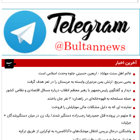
آخرین اخبار
عالم اهل سنت مهاباد : اربعین حسینی جلوه وحدت اسلامی است
یحیی سریع: ارتش یمن مزدوران وابسته به عربستان را در تعز هدف گرفت
دیدار و گفتگوی رئیس‌جمهور با رهبر معظم انقلاب درباره مسائل اقتصادی و نظامی کشور
حمله مسلحانه به قهوه‌خانه‌ای در زاهدان؛ ۲ نفر جان باختند
نماینده ای که به دلیل مشکلات مالی موبایلش را فروخت
۵ متهم در پرونده قتل حمیدرضا رجب‌زاده دستگیر شدند/ یک زن در میان دستگیرشدگان +
جزئیات
واشنگتن درحال بررسی انتقال موشک‌های «آتاکامس» به اوکراین از طریق ترکیه
هشدار صنعا به عربستان: وقت تلف نکنید