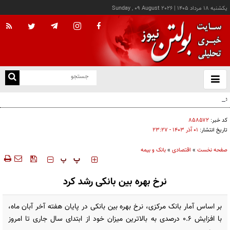
يکشنبه ۱۸ مرداد ۱۴۰۵
|
Sunday , 09 August 2026
از
و
ته
عامل افزایش قبوض آب و برق برخی مشترکان چه بود؟
ن
نو
کد خبر:
۸۵۸۵۷۲
تاریخ انتشار:
۰۱ آذر ۱۴۰۳ - ۲۳:۲۷
صفحه نخست
»
اقتصادی
»
بانک و بیمه
‍‍‍ پ
پ
نرخ بهره بین بانکی رشد کرد
بر اساس آمار بانک مرکزی، نرخ بهره بین بانکی در پایان هفته آخر آبان ماه،
با افزایش ۰.۶ درصدی به بالاترین میزان خود از ابتدای سال جاری تا امروز