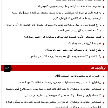
اعدام بد است اما قلب تپنده‌ای را از سینه بیرون کشیدن نه!
به همه ثابت می‌شود که دیپلماسی با رژیم پست سعودی بی‌فایده است| برای تنبیه
آل‌سعود باید با اقدام نظامی تحقیرشان کنیم
تاراج هویت ملی در بازار بی‌صاحب پوشاک؛ مسئولان نظارت کجا خوابیده‌اند؟ / زیر سایه
جنگ، جامعه در حال بی‌حیا شدن است
هوش مصنوعی چگونه عملیات فضاپیماها و ماهواره‌ها را تغییر می‌دهد؟
انفجارها کی‌یف را دوباره لرزاند
وقوع انفجار در تاسیسات گازی شهر جبیل عربستان
یک کشته و ۱۲ مسموم به دنبال مصرف مشروبات الکلی در نیشابور
پربازدید ها
راهنمای خرید محصولات برق صنعتی ABB
پزشکیان: خدمت بی‌منت و مشارکت مردمی، پایه حل مشکلات کشور است
صمصامی خطاب به پزشکیان: به شما اطلاعات غلط دادند؛ مردم را ساده‌لوح فرض نکنید!
3 اشتباه رایج در انتخاب رنگ صنعتی که هزینه‌اش را سال‌ها می‌پردازید...
صمصامی خطاب به پزشکیان: خودتان در مجلس بودید؛ دیدید انتقادات نمایندگان درباره
گران‌سازی ارز بود، نه واگذاری ایران‌خودرو