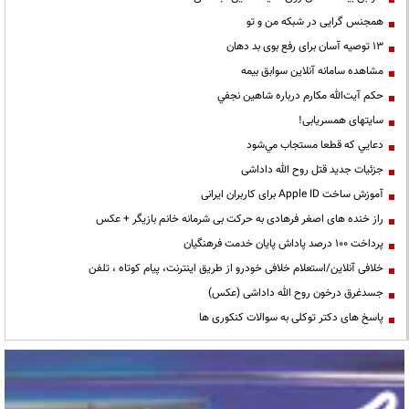
همجنس گرایی در شبکه من و تو
13 توصیه آسان برای رفع بوی بد دهان
مشاهده سامانه آنلاين سوابق بیمه
حكم آيت‌الله مكارم درباره شاهين نجفي
سایتهای همسریابی!
دعايي كه قطعا مستجاب مي‌شود
جزئیات جدید قتل روح الله داداشی
آموزش ساخت Apple ID برای کاربران ایرانی
راز خنده های اصغر فرهادی به حرکت بی شرمانه خانم بازیگر + عکس
پرداخت ۱۰۰ درصد پاداش پایان خدمت فرهنگیان
خلافی آنلاین/استعلام خلافی خودرو از طریق اینترنت، پیام کوتاه ، تلفن
جسدغرق درخون روح الله داداشی (عکس)
پاسخ های دکتر توکلی به سوالات کنکوری ها