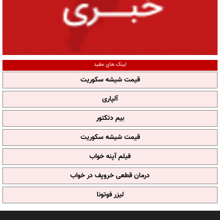
لینک های مفید
قیمت شیشه سکوریت
آلپاری
بیم دتکتور
قیمت شیشه سکوریت
فیلم آپنه خواب
درمان قطعی خروپف در خواب
لیزر فوتونا