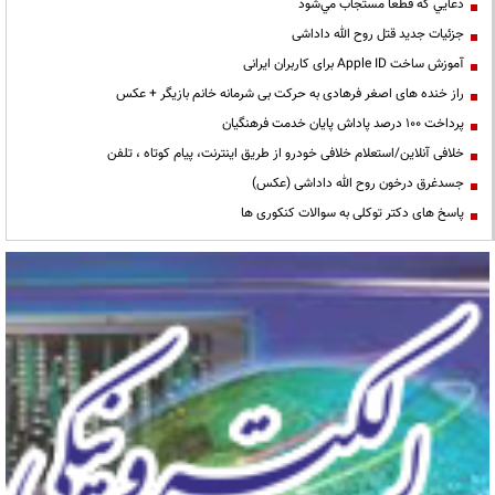
دعايي كه قطعا مستجاب مي‌شود
جزئیات جدید قتل روح الله داداشی
آموزش ساخت Apple ID برای کاربران ایرانی
راز خنده های اصغر فرهادی به حرکت بی شرمانه خانم بازیگر + عکس
پرداخت ۱۰۰ درصد پاداش پایان خدمت فرهنگیان
خلافی آنلاین/استعلام خلافی خودرو از طریق اینترنت، پیام کوتاه ، تلفن
جسدغرق درخون روح الله داداشی (عکس)
پاسخ های دکتر توکلی به سوالات کنکوری ها