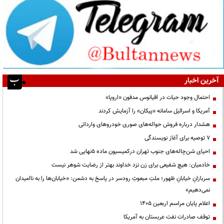
آخرین اخبار
احتمال وجود حیات در اقیانوس مدفون «اروپا»
آمریکا و اسرائیل سامانه «پیکان» را آزمایش کردند
هشدار درباره فروش حواله‌های صوری خودروهای وارداتی
۷ توصیه برای آغاز نویسندگی
احیای شن‌چاله‌های جنوب تهران درکمیسیون ماده ۵نهایی شد
خادمیان: هیچ شفیعی برای زن نزد خداوند بهتر از رضایت شوهر نیست
سربازانِ خیابانِ ظهور؛ ملتِ مبعوثِ رودسر در پاسخ به دشمن: «خیابان‌ها را به ناامیدان
نمی‌دهیم»
اعلام پایان مراسم اربعین ۱۴۰۵
توقف صادرات نفت عربستان به آمریکا