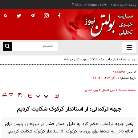
جمعه ۱۶ مرداد ۱۴۰۵
|
Friday , 07 August 2026
از
و
ته
یمن از هدف قرار دادن یک نفتکش عربستانی در خلیج عدن خبر داد
ن
نو
کد خبر:
۸۵۸۵۳۵
تاریخ انتشار:
۰۱ آذر ۱۴۰۳ - ۱۷:۰۴
صفحه نخست
»
بین الملل
»
بین الملل
‍‍‍ پ
پ
جبهه ترکمانی: از استاندار کرکوک شکایت کردیم
رهبر جبهه ترکمانی اعلام کرد به دلیل اعمال فشار بر نیروهای پلیس برای
اجازه دادن به کردها برای ورود به کرکوک، از استاندار کرکوک شکایت کردیم.