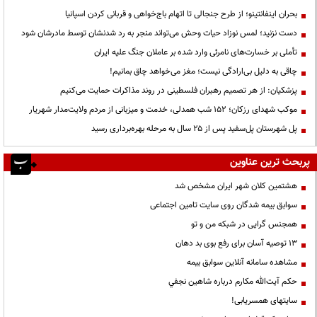
بحران اینفانتینو؛ از طرح جنجالی تا اتهام باج‌خواهی و قربانی کردن اسپانیا
دست نزنید؛ لمس نوزاد حیات وحش می‌تواند منجر به رد شدنشان توسط مادرشان شود
تأملی بر خسارت‌های نامرئی وارد شده بر عاملان جنگ علیه ایران
چاقی به دلیل بی‌ارادگی نیست؛ مغز می‌خواهد چاق بمانیم!
پزشکیان: از هر تصمیم رهبران فلسطینی در روند مذاکرات حمایت می‌کنیم
موکب شهدای رزکان؛ ۱۵۲ شب همدلی، خدمت و میزبانی از مردم ولایت‌مدار شهریار
پل شهرستان پل‌سفید پس از ۲۵ سال به مرحله بهره‌برداری رسید
پربحث ترین عناوین
هشتمین کلان شهر ایران مشخص شد
سوابق بیمه شدگان روی سایت تامین اجتماعی
همجنس گرایی در شبکه من و تو
13 توصیه آسان برای رفع بوی بد دهان
مشاهده سامانه آنلاين سوابق بیمه
حكم آيت‌الله مكارم درباره شاهين نجفي
سایتهای همسریابی!