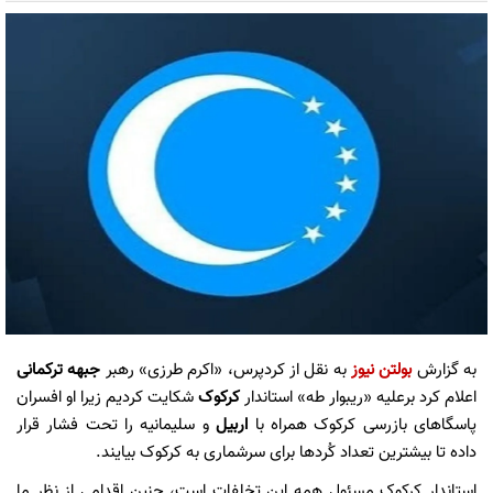
به گزارش
بولتن نیوز
به نقل از کردپرس، «اکرم طرزی» رهبر
جبهه ترکمانی
اعلام کرد برعلیه «ریبوار طه» استاندار
کرکوک
شکایت کردیم زیرا او افسران
پاسگاهای بازرسی کرکوک همراه با
اربیل
و سلیمانیه را تحت فشار قرار
داده تا بیشترین تعداد کُردها برای سرشماری به کرکوک بیایند.
استاندار کرکوک مسئول همه این تخلفات است، چنین اقدامی از نظر ما