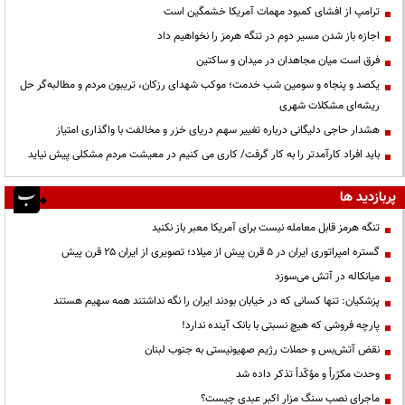
ترامپ از افشای کمبود مهمات آمریکا خشمگین است
اجازه باز شدن مسیر دوم در تنگه هرمز را نخواهیم داد
فرق است میان مجاهدان در میدان و ساکتین
یکصد و پنجاه و سومین شب خدمت؛ موکب شهدای رزکان، تریبون مردم و مطالبه‌گر حل
ریشه‌ای مشکلات شهری
هشدار حاجی دلیگانی درباره تغییر سهم دریای خزر و مخالفت با واگذاری امتیاز
باید افراد کارآمدتر را به کار گرفت/ کاری می کنیم در معیشت مردم مشکلی پیش نیاید
پربازدید ها
تنگه هرمز قابل معامله نیست برای آمریکا معبر باز نکنید
گستره امپراتوری ایران در ۵ قرن پیش از میلاد؛ تصویری از ایران ۲۵ قرن پیش
میانکاله در آتش می‌سوزد
پزشکیان: تنها کسانی که در خیابان بودند ایران را نگه نداشتند همه سهیم هستند
پارچه فروشی که هیچ نسبتی با بانک آینده ندارد!
نقض آتش‌بس و حملات رژیم صهیونیستی به جنوب لبنان
وحدت مکرّراً و مؤکّداً تذکر داده شد
ماجرای نصب سنگ مزار اکبر عبدی چیست؟