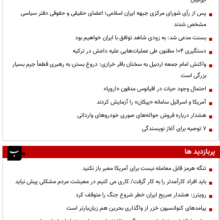
ایرانیان
پس از رأی شورای مرکزی جبهه ایران اسلامی؛ اعضای حقیقی و حقوقی دفتر سیاسی
مشخص شدند
بسنت مدعی شد: به زودی شاهد توافق با ایران خواهیم بود
دستگیری ۱۰۴ مظنون طی عملیات‌هایی علیه داعش در ترکیه
واکنش امام جمعه اردبیل به سخنان باقر خرازی: دروغ بستن به رهبری قطعاً جرم بسیار
بزرگی است
احتمال وجود حیات در اقیانوس مدفون «اروپا»
آمریکا و اسرائیل سامانه «پیکان» را آزمایش کردند
هشدار درباره فروش حواله‌های صوری خودروهای وارداتی
۷ توصیه برای آغاز نویسندگی
پربازدید ها
تنگه هرمز قابل معامله نیست برای آمریکا معبر باز نکنید
باید افراد کارآمدتر را به کار گرفت/ کاری می کنیم در معیشت مردم مشکلی پیش نیاید
رویترز: هشدار صریح ایران خطر شروع جنگ را متوقف کرد
پیامدهای کنوانسیون خزر از واگذاری بحرین هم زیان‌بارتر است