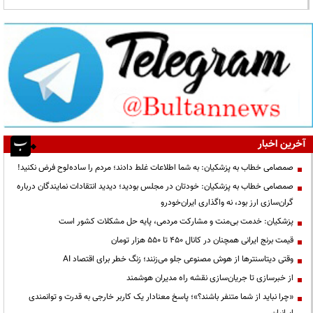
آخرین اخبار
صمصامی خطاب به پزشکیان: به شما اطلاعات غلط دادند؛ مردم را ساده‌لوح فرض نکنید!
صمصامی خطاب به پزشکیان: خودتان در مجلس بودید؛ دیدید انتقادات نمایندگان درباره
گران‌سازی ارز بود، نه واگذاری ایران‌خودرو
پزشکیان: خدمت بی‌منت و مشارکت مردمی، پایه حل مشکلات کشور است
قیمت‌ برنج ایرانی همچنان در کانال ۴۵۰ تا ۵۵۰ هزار تومان
وقتی دیتاسنترها از هوش مصنوعی جلو می‌زنند؛ زنگ خطر برای اقتصاد AI
از خبرسازی تا جریان‌سازی نقشه راه مدیران هوشمند
«چرا نباید از شما متنفر باشند؟»؛ پاسخ معنادار یک کاربر خارجی به قدرت و توانمندی