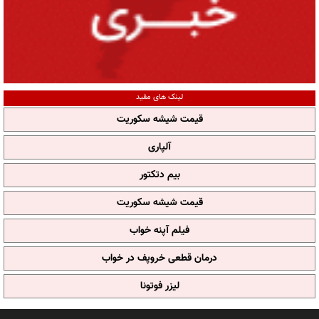
لینک های مفید
قیمت شیشه سکوریت
آلپاری
بیم دتکتور
قیمت شیشه سکوریت
فیلم آپنه خواب
درمان قطعی خروپف در خواب
لیزر فوتونا