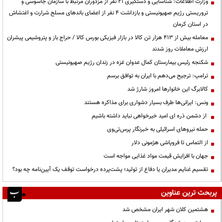
وزارت اطلاعات: شناسایی و دستگیری ۲۱ نفر از مزدوران مرتبط با سازمان جاسوسی و
تروریستی رژیم صهیونیستی و بازداشت ۴ نفر از اعضای باندهای مسلح شرارت و اغتشاش
در استان کرمان
معامله بیش از ۴۱۳ هزار تن کالا در بازار فیزیکی بورس کالا / حراج باز و پتروشیمی پیشران
ارزش معاملات روز شدند
شکنجه رئیس بیمارستان کمال عدوان غزه در زندان رژیم صهیونیستی
ترامپ: ترجیح می‌دهم با ایران به توافق برسم
کالابرگ این خانوارها امروز شارژ شد
ونس: ایرانی‌ها طرف بسیار دشواری برای مذاکره هستند
از دشمن ذره ای امید خیرخواهی نباید داشته باشیم
حمله نیروهای اسرائیلی به خبرنگار پرس‌تی‌وی
از التماس تا فروپاشی هژمونی دلار
جهان با افزایش قیمت مواد غذایی مواجه است
تقسیم غنایم مدیران یا دفاع از تولید؛ پشت‌پرده درخواست توقف یک آیین‌نامه چه بود؟
پربحث ترین عناوین
هشتمین کلان شهر ایران مشخص شد