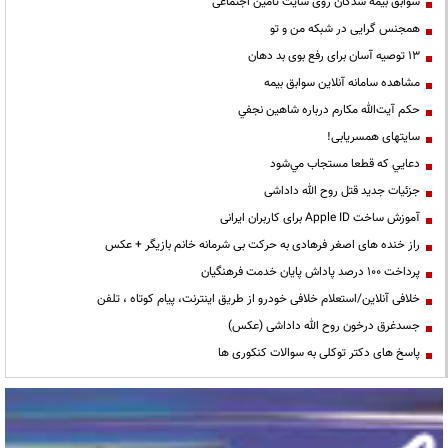
سوابق بیمه شدگان روی سایت تامین اجتماعی
همجنس گرایی در شبکه من و تو
13 توصیه آسان برای رفع بوی بد دهان
مشاهده سامانه آنلاين سوابق بیمه
حكم آيت‌الله مكارم درباره شاهين نجفي
سایتهای همسریابی!
دعايي كه قطعا مستجاب مي‌شود
جزئیات جدید قتل روح الله داداشی
آموزش ساخت Apple ID برای کاربران ایرانی
راز خنده های اصغر فرهادی به حرکت بی شرمانه خانم بازیگر + عکس
پرداخت ۱۰۰ درصد پاداش پایان خدمت فرهنگیان
خلافی آنلاین/استعلام خلافی خودرو از طریق اینترنت، پیام کوتاه ، تلفن
جسدغرق درخون روح الله داداشی (عکس)
پاسخ های دکتر توکلی به سوالات کنکوری ها