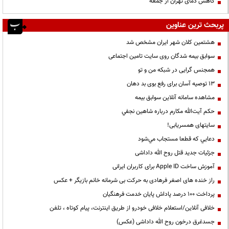
کاهش دمای تهران از جمعه
پربحث ترین عناوین
هشتمین کلان شهر ایران مشخص شد
سوابق بیمه شدگان روی سایت تامین اجتماعی
همجنس گرایی در شبکه من و تو
13 توصیه آسان برای رفع بوی بد دهان
مشاهده سامانه آنلاين سوابق بیمه
حكم آيت‌الله مكارم درباره شاهين نجفي
سایتهای همسریابی!
دعايي كه قطعا مستجاب مي‌شود
جزئیات جدید قتل روح الله داداشی
آموزش ساخت Apple ID برای کاربران ایرانی
راز خنده های اصغر فرهادی به حرکت بی شرمانه خانم بازیگر + عکس
پرداخت ۱۰۰ درصد پاداش پایان خدمت فرهنگیان
خلافی آنلاین/استعلام خلافی خودرو از طریق اینترنت، پیام کوتاه ، تلفن
جسدغرق درخون روح الله داداشی (عکس)