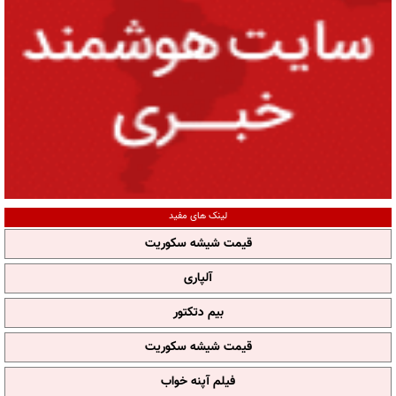
لینک های مفید
قیمت شیشه سکوریت
آلپاری
بیم دتکتور
قیمت شیشه سکوریت
فیلم آپنه خواب