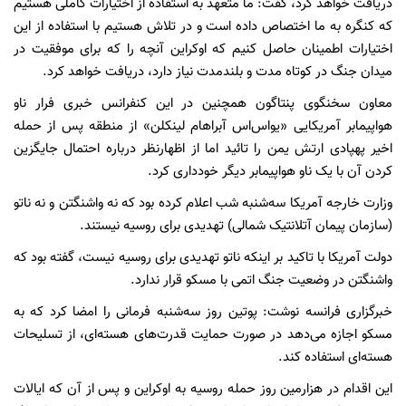
دریافت خواهد کرد، گفت: ما متعهد به استفاده از اختیارات کاملی هستیم
که کنگره به ما اختصاص داده است و در تلاش هستیم با استفاده از این
اختیارات اطمینان حاصل کنیم که اوکراین آنچه را که برای موفقیت در
میدان جنگ در کوتاه مدت و بلندمدت نیاز دارد، دریافت خواهد کرد.
معاون سخنگوی پنتاگون همچنین در این کنفرانس خبری فرار ناو
هواپیمابر آمریکایی «یواس‌اس آبراهام لینکلن» از منطقه پس از حمله
اخیر پهپادی ارتش یمن را تائید اما از اظهارنظر درباره احتمال جایگزین
کردن آن با یک ناو هواپیمابر دیگر خودداری کرد.
وزارت خارجه آمریکا سه‌شنبه شب اعلام کرده بود که نه واشنگتن و نه ناتو
(سازمان پیمان آتلانتیک شمالی) تهدیدی برای روسیه نیستند.
دولت آمریکا با تاکید بر اینکه ناتو تهدیدی برای روسیه نیست، گفته بود که
واشنگتن در وضعیت جنگ اتمی با مسکو قرار ندارد.
خبرگزاری فرانسه نوشت: پوتین روز سه‌شنبه فرمانی را امضا کرد که به
مسکو اجازه می‌دهد در صورت حمایت قدرت‌های هسته‌ای، از تسلیحات
هسته‌ای استفاده کند.
این اقدام در هزارمین روز حمله روسیه به اوکراین و پس از آن که ایالات