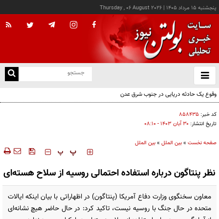
پنجشنبه ۱۵ مرداد ۱۴۰۵
|
Thursday , 06 August 2026
از
و
ته
وقوع یک حادثه دریایی در جنوب شرق عدن
ن
نو
کد خبر:
۸۵۸۴۳۵
تاریخ انتشار:
۳۰ آبان ۱۴۰۳ - ۰۸:۱۰
صفحه نخست
»
بین الملل
»
بین الملل
‍‍‍ پ
پ
نظر پنتاگون درباره استفاده احتمالی روسیه از سلاح هسته‌ای
معاون سخنگوی وزارت دفاع آمریکا (پنتاگون) در اظهاراتی با بیان اینکه ایالات
متحده در حال جنگ با روسیه نیست، تاکید کرد: در حال حاضر هیچ نشانه‌ای