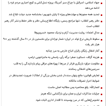
جهاد اسلامی: اسرائیل با چراغ سبز آمریکا، پروژه نسل‌کشی و کوچ اجباری مردم غزه را
ادامه می‌دهد
تمدید همه مجوزها و مهلت‌های ویژه تا پایان شهریور؛ بخشنامه جدید دولت ابلاغ شد
دفتر رهبر انقلاب: تنها مراجع رسمی، پایگاه اطلاع‌رسانی دفتر و دفتر حفظ و نشر آثار رهبر
انقلاب است
مدالِ اعتماد؛ روایت مدیریت آرام و نزدیک محمود خسروی‌وفا
سقوط تاریخی نرخ تولد در ایران؛ شمار نوزادان برای نخستین بار در ۶۰ سال گذشته زیر ۹۰۰
هزار نفر رفت
آغاز انتقال رایگان زائران اتباع خارجی به مرز چذابه
هزینه گزاف، دستاورد صفر؛ برگه رأی، پاسخی به ماجراجویی ترامپ
مقاومت عراق؛ بازیگری فراتر از مرزها | پهپادهای عراقی پیام بازدارندگی را به قلب
سرزمین‌های اشغالی رساندند
تعارض قوانین؛ مانع پنهان سنددار شدن بخش بزرگی از املاک/ ضرورت تجدیدنظر در
ضوابط احراز تصرفات مالکانه
انصارالله: رفع محاصره یمن مطالبه اصلی ماست
جزئیات مذاکرات ایران و عمان برای بازگشایی تنگه هرمز
تخم‌مرغ‌هایی که در مرز پوسیدند تا اقتدار اداری اثبات شود