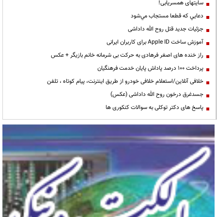
سایتهای همسریابی!
دعايي كه قطعا مستجاب مي‌شود
جزئیات جدید قتل روح الله داداشی
آموزش ساخت Apple ID برای کاربران ایرانی
راز خنده های اصغر فرهادی به حرکت بی شرمانه خانم بازیگر + عکس
پرداخت ۱۰۰ درصد پاداش پایان خدمت فرهنگیان
خلافی آنلاین/استعلام خلافی خودرو از طریق اینترنت، پیام کوتاه ، تلفن
جسدغرق درخون روح الله داداشی (عکس)
پاسخ های دکتر توکلی به سوالات کنکوری ها