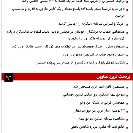
ترافیک کشتیرانی از طریق تنگه هرمز در یک هفته به ۳۳ کشتی کاهش یافت
«چرا نباید از شما متنفر باشند؟»؛ پاسخ معنادار یک کاربر خارجی به قدرت و توانمندی
ایرانیان
آمریکا و اسرائیل سامانه «پیکان» را آزمایش کردند
صمصامی خطاب به پزشکیان: خودتان در مجلس بودید؛ دیدید انتقادات نمایندگان درباره
گران‌سازی ارز بود، نه واگذاری ایران‌خودرو
استفاده بیش از حد از صفحه‌نمایش می‌تواند به مغز کودکان آسیب ماندگار وارد کند
احتمال وجود حیات در اقیانوس مدفون «اروپا»
شکایت نیومکزیکو از وزارت دادگستری ترامپ بر سر پرونده اپستین
پربحث ترین عناوین
هشتمین کلان شهر ایران مشخص شد
سوابق بیمه شدگان روی سایت تامین اجتماعی
همجنس گرایی در شبکه من و تو
13 توصیه آسان برای رفع بوی بد دهان
مشاهده سامانه آنلاين سوابق بیمه
حكم آيت‌الله مكارم درباره شاهين نجفي