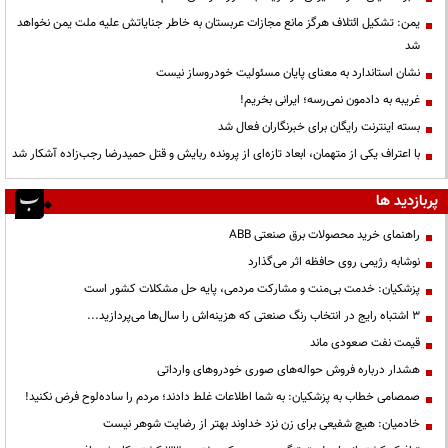
یمن: تشکیل ائتلاف هرگز مانع مجازات عربستان به خاطر جنایاتش علیه ملت یمن نخواهد
شد
نشان استاندارد به معنای پایان مسئولیت خودروساز نیست
غریبه به دادمون نمی‌رسه؛ ایرانی بخریم!
بسته اینترنت رایگان برای خبرنگاران فعال شد
با اعتراف یکی از متهمان، ابعاد تازه‌ای از پرونده ربایش و قتل حمیدرضا رجب‌زاده آشکار شد
پربازدید ها
راهنمای خرید محصولات برق صنعتی ABB
نوشابه رژیمی روی حافظه اثر می‌گذارد
پزشکیان: خدمت بی‌منت و مشارکت مردمی، پایه حل مشکلات کشور است
3 اشتباه رایج در انتخاب رنگ صنعتی که هزینه‌اش را سال‌ها می‌پردازید...
قیمت نفت صعودی ماند
هشدار درباره فروش حواله‌های صوری خودروهای وارداتی
صمصامی خطاب به پزشکیان: به شما اطلاعات غلط دادند؛ مردم را ساده‌لوح فرض نکنید!
خادمیان: هیچ شفیعی برای زن نزد خداوند بهتر از رضایت شوهر نیست