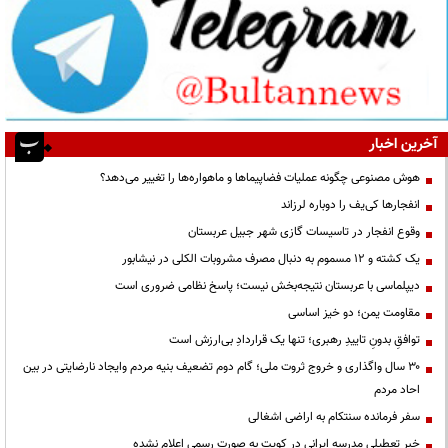
آخرین اخبار
هوش مصنوعی چگونه عملیات فضاپیماها و ماهواره‌ها را تغییر می‌دهد؟
انفجارها کی‌یف را دوباره لرزاند
وقوع انفجار در تاسیسات گازی شهر جبیل عربستان
یک کشته و ۱۲ مسموم به دنبال مصرف مشروبات الکلی در نیشابور
دیپلماسی با عربستان نتیجه‌بخش نیست؛ پاسخ نظامی ضروری است
مقاومت یمن؛ دو خیز اساسی
توافقِ بدونِ تاییدِ رهبری؛ تنها یک قراردادِ بی‌ارزش است
۳۰ سال واگذاری و خروج ثروت ملی؛ گام دوم تضعیف بنیه مردم وایجاد نارضایتی در بین
احاد مردم
سفر فرمانده سنتکام به اراضی اشغالی
خبر تعطیلی مدرسه ایرانی در کویت به صورت رسمی اعلام نشده