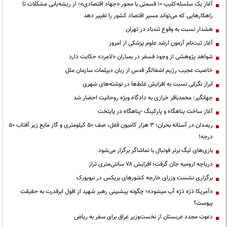
آغاز یک سلسله‌کلیپ ۱۰ قسمتی با محور «جهاد اقتصادی»؛ از ریشه‌یابی مشکلات تا
راهکارهایی که می‌تواند مسیر اقتصاد کشور را تغییر دهد
هشدار نسبت به وقوع تندباد در تهران
آغاز ثبت‌نام آزمون ارشد علوم پزشکی از امروز
شواهد پژوهشی از وجود فسفر در بمباران «لامرد» حکایت دارد
خاصیت عجیب رژیم اشغالگر قدس از زبان دیپلمات سازمان ملل
ابراز نگرانی نسبت به افزایش غلط‌ها در نوشته‌های شهری
جهانگیر: محمدباقر خرازی به دادگاه ویژه روحانیت احضار شد
آغاز ساخت پناهگاه و پارکینگ -پناهگاه در پایتخت
ریمـدان در آستانه بحران؛ ۳ هزار کامیون قفل، صف ۵۰ کیلومتری و گاز مایع زیر آفتاب ۵۰
درجه!
بازی‌های لیگ برتر فوتبال با تماشاگر برگزار می‌شود
دریاچه ارومیه جان گرفت؛ افزایش ۷۸ سانتی‌متری تراز
برگزاری نشست وزرای خارجه کشورهای بریکس در نیویورک
«آمریکا ذرّه ذرّه آب میشود»؛ چگونه پیشبینی رهبر شهید از افول ابرقدرت به حقیقت
پیوست؟
دعوت مجدد عربستان از نخست‌وزیر عراق برای سفر به ریاض