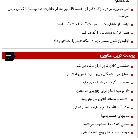
نمی‌دهیم»
امیر دبیری‌مهر در سوگ دکتر ابوالقاسم قاسم‌زاده؛ از خاطرات صداوسیما تا کلاس درس
سیاست
ترامپ از افشای کمبود مهمات آمریکا خشمگین است
وقتی انرژی، مسیرش را گم می‌کند
اجازه باز شدن مسیر دوم در تنگه هرمز را نخواهیم داد
پربحث ترین عناوین
هشتمین کلان شهر ایران مشخص شد
سوابق بیمه شدگان روی سایت تامین اجتماعی
همجنس گرایی در شبکه من و تو
13 توصیه آسان برای رفع بوی بد دهان
مشاهده سامانه آنلاين سوابق بیمه
حكم آيت‌الله مكارم درباره شاهين نجفي
سایتهای همسریابی!
دعايي كه قطعا مستجاب مي‌شود
جزئیات جدید قتل روح الله داداشی