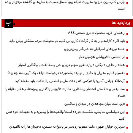
رئیس کمیسیون انرژی: مدیریت شبکه برق امسال نسبت به سال‌های گذشته موفق‌تر بوده
است
پربازدید ها
راهنمای خرید محصولات برق صنعتی ABB
باید افراد کارآمدتر را به کار گرفت/ کاری می کنیم در معیشت مردم مشکلی پیش نیاید
حمله نیروهای اسرائیلی به خبرنگار پرس‌تی‌وی
از التماس تا فروپاشی هژمونی دلار
هشدار حاجی دلیگانی درباره تغییر سهم دریای خزر و مخالفت با واگذاری امتیاز
تقسیم غنایم مدیران یا دفاع از تولید؛ پشت‌پرده درخواست توقف یک آیین‌نامه چه بود؟
آیت‌الله جوادی آملی: با هرکس که وحدت ملی و اسلامی را بشکند، باید مقابله کرد
مطالبه برای شکستن انحصار پیمانکاری؛ نظارت دقیق بر واگذاری پروژه‌ها، راهکار مقابله با
فساد
فرق است میان مجاهدان در میدان و ساکتین
این دیپلماسی نمایشی، شکست خورده است/واقعیت‌ها را بپذیرید و به تعهدات خود عمل
کنید
سربازانِ خیابانِ ظهور؛ ملتِ مبعوثِ رودسر در پاسخ به دشمن: «خیابان‌ها را به ناامیدان