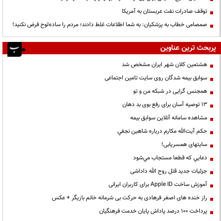
توقف صادرات نفت عربستان به آمریکا
صمصامی خطاب به پزشکیان: به شما اطلاعات غلط دادند؛ مردم را ساده‌لوح فرض نکنید!
پربحث ترین عناوین
هشتمین کلان شهر ایران مشخص شد
سوابق بیمه شدگان روی سایت تامین اجتماعی
همجنس گرایی در شبکه من و تو
13 توصیه آسان برای رفع بوی بد دهان
مشاهده سامانه آنلاين سوابق بیمه
حكم آيت‌الله مكارم درباره شاهين نجفي
سایتهای همسریابی!
دعايي كه قطعا مستجاب مي‌شود
جزئیات جدید قتل روح الله داداشی
آموزش ساخت Apple ID برای کاربران ایرانی
راز خنده های اصغر فرهادی به حرکت بی شرمانه خانم بازیگر + عکس
پرداخت ۱۰۰ درصد پاداش پایان خدمت فرهنگیان