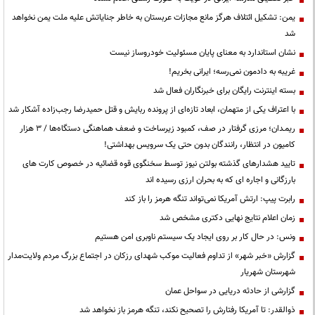
یمن: تشکیل ائتلاف هرگز مانع مجازات عربستان به خاطر جنایاتش علیه ملت یمن نخواهد
شد
نشان استاندارد به معنای پایان مسئولیت خودروساز نیست
غریبه به دادمون نمی‌رسه؛ ایرانی بخریم!
بسته اینترنت رایگان برای خبرنگاران فعال شد
با اعتراف یکی از متهمان، ابعاد تازه‌ای از پرونده ربایش و قتل حمیدرضا رجب‌زاده آشکار شد
ریمـدان؛ مرزی گرفتار در صف، کمبود زیرساخت و ضعف هماهنگی دستگاه‌ها / ۳ هزار
کامیون در انتظار، رانندگان بدون حتی یک سرویس بهداشتی!
تایید هشدارهای گذشته بولتن نیوز توسط سخنگوی قوه قضائیه در خصوص کارت های
بارزگانی و اجاره ای که به بحران ارزی رسیده اند
رابرت پیپ: ارتش آمریکا نمی‌تواند تنگه هرمز را باز کند
زمان اعلام نتایج نهایی دکتری مشخص شد
ونس: در حال کار بر روی ایجاد یک سیستم ناوبری امن هستیم
گزارش «خبر شهر» از تداوم فعالیت موکب شهدای رزکان در اجتماع بزرگ مردم ولایت‌مدار
شهرستان شهریار
گزارشی از حادثه دریایی در سواحل عمان
ذوالقدر: تا آمریکا رفتارش را تصحیح نکند، تنگه هرمز باز نخواهد شد