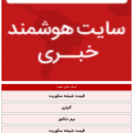
لینک های مفید
قیمت شیشه سکوریت
آلپاری
بیم دتکتور
قیمت شیشه سکوریت