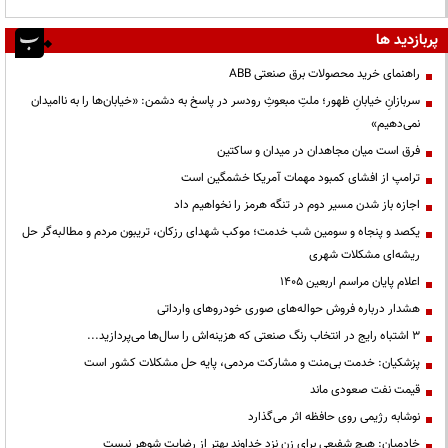
پربازدید ها
راهنمای خرید محصولات برق صنعتی ABB
سربازانِ خیابانِ ظهور؛ ملتِ مبعوثِ رودسر در پاسخ به دشمن: «خیابان‌ها را به ناامیدان
نمی‌دهیم»
فرق است میان مجاهدان در میدان و ساکتین
ترامپ از افشای کمبود مهمات آمریکا خشمگین است
اجازه باز شدن مسیر دوم در تنگه هرمز را نخواهیم داد
یکصد و پنجاه و سومین شب خدمت؛ موکب شهدای رزکان، تریبون مردم و مطالبه‌گر حل
ریشه‌ای مشکلات شهری
اعلام پایان مراسم اربعین ۱۴۰۵
هشدار درباره فروش حواله‌های صوری خودروهای وارداتی
3 اشتباه رایج در انتخاب رنگ صنعتی که هزینه‌اش را سال‌ها می‌پردازید...
پزشکیان: خدمت بی‌منت و مشارکت مردمی، پایه حل مشکلات کشور است
قیمت نفت صعودی ماند
نوشابه رژیمی روی حافظه اثر می‌گذارد
خادمیان: هیچ شفیعی برای زن نزد خداوند بهتر از رضایت شوهر نیست