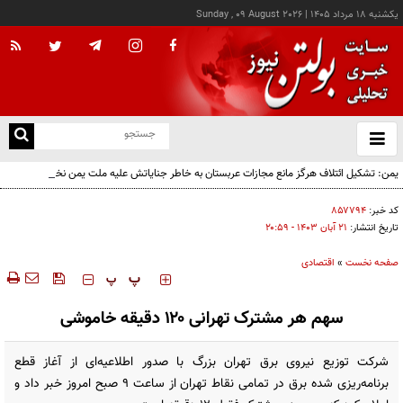
يکشنبه ۱۸ مرداد ۱۴۰۵
|
Sunday , 09 August 2026
از
و
ته
یمن: تشکیل ائتلاف هرگز مانع مجازات عربستان به خاطر جنایاتش علیه ملت یمن نخواهد شد
ن
نو
کد خبر:
۸۵۷۷۹۴
تاریخ انتشار:
۲۱ آبان ۱۴۰۳ - ۲۰:۵۹
صفحه نخست
»
اقتصادی
‍‍‍ پ
پ
سهم هر مشترک تهرانی ۱۲۰ دقیقه خاموشی
شرکت توزیع نیروی برق تهران بزرگ با صدور اطلاعیه‌ای از آغاز قطع
برنامه‌ریزی شده برق در تمامی نقاط تهران از ساعت ۹ صبح امروز خبر داد و