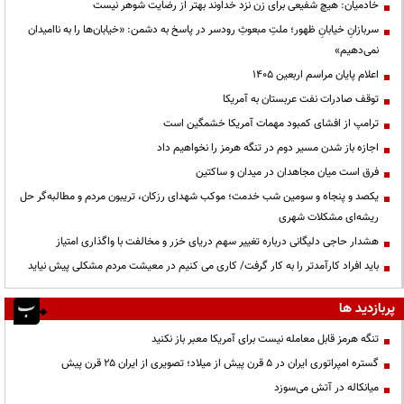
خادمیان: هیچ شفیعی برای زن نزد خداوند بهتر از رضایت شوهر نیست
سربازانِ خیابانِ ظهور؛ ملتِ مبعوثِ رودسر در پاسخ به دشمن: «خیابان‌ها را به ناامیدان
نمی‌دهیم»
اعلام پایان مراسم اربعین ۱۴۰۵
توقف صادرات نفت عربستان به آمریکا
ترامپ از افشای کمبود مهمات آمریکا خشمگین است
اجازه باز شدن مسیر دوم در تنگه هرمز را نخواهیم داد
فرق است میان مجاهدان در میدان و ساکتین
یکصد و پنجاه و سومین شب خدمت؛ موکب شهدای رزکان، تریبون مردم و مطالبه‌گر حل
ریشه‌ای مشکلات شهری
هشدار حاجی دلیگانی درباره تغییر سهم دریای خزر و مخالفت با واگذاری امتیاز
باید افراد کارآمدتر را به کار گرفت/ کاری می کنیم در معیشت مردم مشکلی پیش نیاید
پربازدید ها
تنگه هرمز قابل معامله نیست برای آمریکا معبر باز نکنید
گستره امپراتوری ایران در ۵ قرن پیش از میلاد؛ تصویری از ایران ۲۵ قرن پیش
میانکاله در آتش می‌سوزد