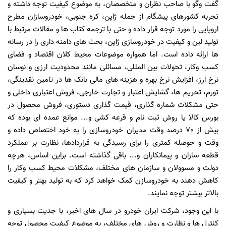
گفت وگو با صاحب نظران و متخصصان، به موضوع کیفیت توجه داشته و
تجربه کشورهای پیشگام از جمله ژاپن، کره جنوبی، خودروسازان مطرح
اروپایی را مورد توجه قرار داده و حتی با ترجمه کتاب ها و مقالات مرتبط با
تولید لین و کیفیت در خودروسازی ژاپن، بحث های دامنه داری را در رسانه
ها ارائه داده است. اما همواره موضوعات محیط کلان اقتصاد و فضای
کسب وکار، تحولات بین المللی، مسائلی مانند محدودیت ارزی و نوسان
نرخ ارز، افزایش نرخ بهره و هزینه های مالی بانک ها در تامین نقدینگی،
تورم، تحریم ها، گشایش اعتبار و تجارت خارجی، فروش اعتباری داخلی و
حتی مشکلات شماره گذاری، قیمت گذاری دستوری، فروش محصول در
بورس کالا یا روش ثبت نام و قرعه کشی و... موانع عمده ای بوده که
بیش از 70 درصد وقت مدیران خودروسازی را به خود اختصاص داده و
وقت و حوصله کمتری را برای رسیدگی به قراردادها، نظارت بر عملکرد
قطعه سازان و پیمانکاران و... باقی گذاشته است. براین اساس، هرچه
دولت و مسوولان و سازمان های مختلف، مشکلات محیط کسب وکار را
کاهش دهند به خودروسازن کمک خواهد کرد که به تولید بهتر و کیفیت
بالاتر بیشتر توجه نمایند.
با این وجود، شرکت ایران خودرو در سال های اخیر، با جدیت بسیاری و
کنترل ها و نظارت و روش های مختلف، به موضوع کیفیت محصول توجه