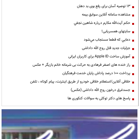
13 توصیه آسان برای رفع بوی بد دهان
مشاهده سامانه آنلاين سوابق بیمه
حكم آيت‌الله مكارم درباره شاهين نجفي
سایتهای همسریابی!
دعايي كه قطعا مستجاب مي‌شود
جزئیات جدید قتل روح الله داداشی
آموزش ساخت Apple ID برای کاربران ایرانی
راز خنده های اصغر فرهادی به حرکت بی شرمانه خانم بازیگر + عکس
پرداخت ۱۰۰ درصد پاداش پایان خدمت فرهنگیان
خلافی آنلاین/استعلام خلافی خودرو از طریق اینترنت، پیام کوتاه ، تلفن
جسدغرق درخون روح الله داداشی (عکس)
پاسخ های دکتر توکلی به سوالات کنکوری ها