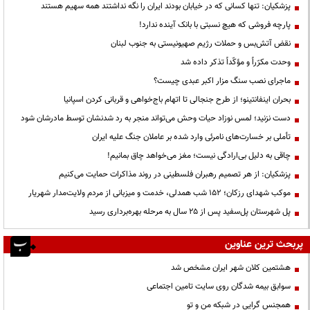
پزشکیان: تنها کسانی که در خیابان بودند ایران را نگه نداشتند همه سهیم هستند
پارچه فروشی که هیچ نسبتی با بانک آینده ندارد!
نقض آتش‌بس و حملات رژیم صهیونیستی به جنوب لبنان
وحدت مکرّراً و مؤکّداً تذکر داده شد
ماجرای نصب سنگ مزار اکبر عبدی چیست؟
بحران اینفانتینو؛ از طرح جنجالی تا اتهام باج‌خواهی و قربانی کردن اسپانیا
دست نزنید؛ لمس نوزاد حیات وحش می‌تواند منجر به رد شدنشان توسط مادرشان شود
تأملی بر خسارت‌های نامرئی وارد شده بر عاملان جنگ علیه ایران
چاقی به دلیل بی‌ارادگی نیست؛ مغز می‌خواهد چاق بمانیم!
پزشکیان: از هر تصمیم رهبران فلسطینی در روند مذاکرات حمایت می‌کنیم
موکب شهدای رزکان؛ ۱۵۲ شب همدلی، خدمت و میزبانی از مردم ولایت‌مدار شهریار
پل شهرستان پل‌سفید پس از ۲۵ سال به مرحله بهره‌برداری رسید
پربحث ترین عناوین
هشتمین کلان شهر ایران مشخص شد
سوابق بیمه شدگان روی سایت تامین اجتماعی
همجنس گرایی در شبکه من و تو