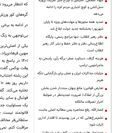
جهاد اسلامی: اسرائیل با چراغ سبز آمریکا، پروژه
که انتظار می‌رود 
نسل‌کشی و کوچ اجباری مردم غزه را ادامه
گره‌های کور ورزش
می‌دهد
تمدید همه مجوزها و مهلت‌های ویژه تا پایان
در ادامه به برخی 
شهریور؛ بخشنامه جدید دولت ابلاغ شد
بی‌توجهی به زنگ
دفتر رهبر انقلاب: تنها مراجع رسمی، پایگاه
اطلاع‌رسانی دفتر و دفتر حفظ و نشر آثار رهبر
یکی از اصلی‌ترین
انقلاب است
هزینه گزاف، دستاورد صفر؛ برگه رأی، پاسخی به
۱۴۰۱ در پاسخ
ماجراجویی ترامپ
وقت بوکس گفت تع
جزئیات مذاکرات ایران و عمان برای بازگشایی تنگه
این رشته اجتناب
هرمز
تعارض قوانین؛ مانع پنهان سنددار شدن بخش
تخلیه می‌کند. گف
بزرگی از املاک/ ضرورت تجدیدنظر در ضوابط
فوتبال و سایر رش
احراز تصرفات مالکانه
یک مسئولیت جدید
انصارالله: رفع محاصره یمن مطالبه اصلی ماست
قانونمند نیست. 
تخم‌مرغ‌هایی که در مرز پوسیدند تا اقتدار اداری
سلطانی‌فر مخالف 
اثبات شود
مراقبت کنم. نمی‌ت
خودتحقیرها عریضه‌نویس کاخ سفید شده‌اند!