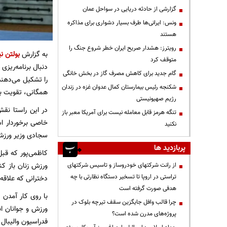
گزارشی از حادثه دریایی در سواحل عمان
ونس: ایرانی‌ها طرف بسیار دشواری برای مذاکره
هستند
رویترز: هشدار صریح ایران خطر شروع جنگ را
به گزارش
بولتن نی
متوقف کرد
دنبال برنامه‌ریز
گام جدید برای کاهش مصرف گاز در بخش خانگی
را تشکیل می‌دهند
شکنجه رئیس بیمارستان کمال عدوان غزه در زندان
همگانی، تقویت ب
رژیم صهیونیستی
در این راستا نق
تنگه هرمز قابل معامله نیست برای آمریکا معبر باز
نکنید
سجادی وزیر ورزش 
پربازدید ها
کاظمی‌پور که قب
ورزش زنان باز کن
از رانت‌ شرکتهای خودروساز و تاسیس شرکتهای
تراستی در اروپا تا تسخیر دستگاه نظارتی با چه
دخترانی که علاقه
هدفی صورت گرفته است
با روی کار آمدن 
چرا قالب وافل جایگزین سقف تیرچه بلوک در
ورزش و جوانان ا
پروژه‌های مدرن شده است؟
فدراسیون والیبال