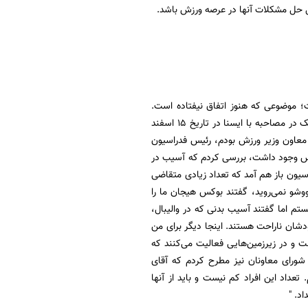
نبال حل مشکلات آنها در عرصه ورزش باشد.
ت؛ موضوعی که هنوز اتفاق نیفتاده است.
مهین فرهادی‌زاد، معاون سابق ورزش زنان وزارت ورزش و جوان و نایب رئیس زنان کمیته ملی المپیک در مصاحبه با ایسنا در تاریخ ۱۵ اسفند
ی معاون وزیر ورزش بودم، رئیس فدراسیون
کس وجود داشت، بررسی کردم که آسیب در
یون باز هم آمد که تعداد زیادی متقاضی
 گفتم چرا به ووشو نمی‌روید، گفتند بوکس هیجان ما را
م اما گفتند آسیب بدنی که در والیبال،
دشان ناراحت هستند. اینجا دیگر برای من
 و در زیرزمین‌هایی فعالیت می‌کنند که
شورای معاونان نیز مطرح کردم که آقای
تعداد این افراد کم نیست و باید از آنها
د. "