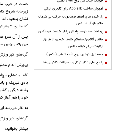
جزئیات جدید قتل روح الله داداشی
دست در جیب ملت م
آموزش ساخت Apple ID برای کاربران ایرانی
زورخانه شروع کنید
راز خنده های اصغر فرهادی به حرکت بی شرمانه
نشان بدهید، اما چ
خانم بازیگر + عکس
که جلوی شوهرش م
پرداخت ۱۰۰ درصد پاداش پایان خدمت فرهنگیان
پس از آن سرو صداه
خلافی آنلاین/استعلام خلافی خودرو از طریق
بین رفتن چنین مط
اینترنت، پیام کوتاه ، تلفن
گره‌های کور ورزش
جسدغرق درخون روح الله داداشی (عکس)
پاسخ های دکتر توکلی به سوالات کنکوری ها
پرورش اندام ممنو
"فعالیت‌های مچ‌ا
بادی فیزیک و باد
خود را هم آغاز کر
به نظر می‌رسد این
گره‌های کور ورزش
بیشتر بخوانید: