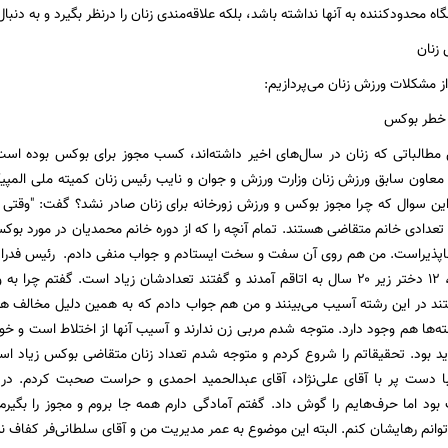
نگاه محدودکننده به آنها نداشته باشد، بلکه علاقه‌مندی زنان را درنظر بگیرد و به د
 زنان
از مشکلات ورزش زنان می‌پردازیم:
 خطر بوکس
 مطالباتی که زنان در سال‌های اخیر داشته‌اند، کسب مجوز برای بوکس بوده اس
 به این سوال که چرا مجوز بوکس و ورزش زورخانه برای زنان صادر نشد؟ گفت: "وقت
دادی خانم متقاضی هستند. تمام آنچه را که از دوره خانم محمدیان در مورد بو
‌ناپذیراست. من هم روی آن سفت و سخت ایستادم و جواب منفی دادم. رئیس فدراس
داریم. روز بعد ۱۰، ۱۲ دختر زیر ۲۰ سال به اتاقم آمدند و گفتند تعدادشان زیاد است.
تند در این رشته آسیب می‌بینند و من هم جواب دادم که به همین دلیل مخالف هست
ته‌ها هم وجود دارد. متوجه شدم مربی زن ندارند و آسیب آنها از اختلاط است و خو
 بود. تحقیقاتم را شروع کردم و متوجه شدم تعداد زنان متقاضی بوکس زیاد است
با دست پر با آقای علی‌نژاد، آقای عبدالحمید احمدی و حراست صحبت کردم. در 
بود اما حرف‌هایم را گوش داد. گفتم آمادگی دارم همه جا بروم و مجوز را بگیرم. 
وانم رهایشان کنم. البته این موضوع به عمر مدیریت من و آقای سلطانی‌فر کفاف ندا