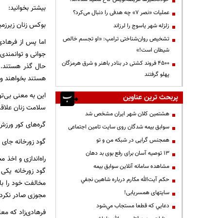
بیشتر بخوانید:
عملیات «نصر ۷» چه هدفی را دنبال می‌کرد؟
بوکس زنان زیرزمی
زلزله شهر یاسوج را لرزاند
تشخیص روان‌شناختی ترامپ: «او تجسم خالص
اما پس از فرهادی
شیطان است!»
جوانی و توانمندی
۴۵۰۰ فروند کشتی در بنادر باهنر و شرق هرمزگان
حال گذر هستند. ر
پهلو گرفتند
هستند بخواهند وق
این به معنی بی‌تو
پربحث ترین عناوین
سلامت زنان علاقم
هشتمین کلان شهر ایران مشخص شد
گره‌های کور ورزش
سوابق بیمه شدگان روی سایت تامین اجتماعی
همجنس گرایی در شبکه من و تو
گود زورخانه جای 
13 توصیه آسان برای رفع بوی بد دهان
راه‌اندازی و اخذ 
مشاهده سامانه آنلاين سوابق بیمه
حكم آيت‌الله مكارم درباره شاهين نجفي
مخالفت خود را با
سایتهای همسریابی!
مجوزی صادر نکردن
دعايي كه قطعا مستجاب مي‌شود
فرهادی‌زاد که مع