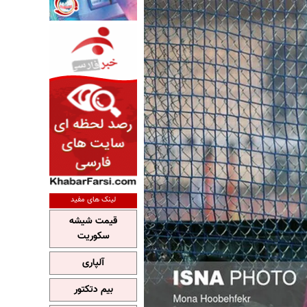
لینک های مفید
قیمت شیشه
سکوریت
آلپاری
بیم دتکتور