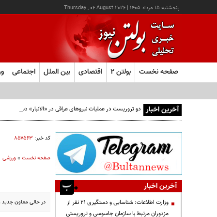
پنجشنبه ۱۵ مرداد ۱۴۰۵
|
Thursday , 06 August 2026
صفحه نخست
بولتن ۲
اقتصادی
بین الملل
اجتماعی
ور
آخرین اخبار
دو تروریست در عملیات نیروهای عراقی در «الانبار» دستگیر شدند
کد خبر:
۸۵۷۵۶۳
صفحه نخست
»
ورزشی
آخرین اخبار
در حالی معاون جدید و
وزارت اطلاعات: شناسایی و دستگیری ۲۱ نفر از
مزدوران مرتبط با سازمان جاسوسی و تروریستی