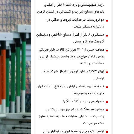
رژیم صهیونیستی و بازداشت ۴ نفر از اعضای
باندهای مسلح شرارت و اغتشاش در استان کرمان
دو تروریست در عملیات نیروهای عراقی در
«الانبار» دستگیر شدند
دستگیری ۸ نفر از اشرار مسلح شاخص و مرتبطین
گروهک‌های تروریستی
معامله بیش از ۴۱۳ هزار تن کالا در بازار فیزیکی
بورس کالا / حراج باز و پتروشیمی پیشران ارزش
معاملات روز شدند
تهاتر ۱۶۷۳ میلیارد تومان از اموال شرکت‌های
تراستی
فرمانده نیروی هوایی ارتش: در دفاع از ملت ایران
جان برکف خواهیم بود
ماجراجویی در سن ۹۷ سالگی!
معاون هماهنگ‌کننده نیروی هوایی ارتش:
وضعیت سه خلبان عملیات حمله به العدید هنوز
مشخص نیست
ترامپ: ترجیح می‌دهم با ایران به توافق برسم