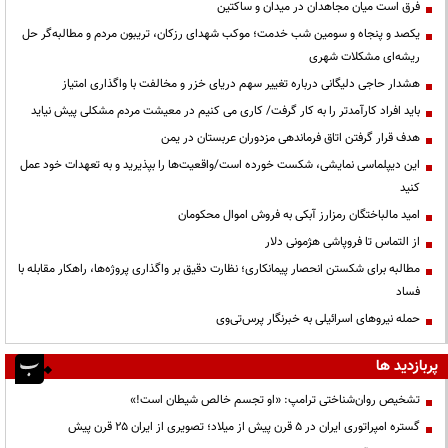
فرق است میان مجاهدان در میدان و ساکتین
یکصد و پنجاه و سومین شب خدمت؛ موکب شهدای رزکان، تریبون مردم و مطالبه‌گر حل
ریشه‌ای مشکلات شهری
هشدار حاجی دلیگانی درباره تغییر سهم دریای خزر و مخالفت با واگذاری امتیاز
باید افراد کارآمدتر را به کار گرفت/ کاری می کنیم در معیشت مردم مشکلی پیش نیاید
هدف قرار گرفتن اتاق‌ فرماندهی مزدوران عربستان در یمن
این دیپلماسی نمایشی، شکست خورده است/واقعیت‌ها را بپذیرید و به تعهدات خود عمل
کنید
امید مالباختگان رمزارز آبکی به فروش اموال محکومان
از التماس تا فروپاشی هژمونی دلار
مطالبه برای شکستن انحصار پیمانکاری؛ نظارت دقیق بر واگذاری پروژه‌ها، راهکار مقابله با
فساد
حمله نیروهای اسرائیلی به خبرنگار پرس‌تی‌وی
پربازدید ها
تشخیص روان‌شناختی ترامپ: «او تجسم خالص شیطان است!»
گستره امپراتوری ایران در ۵ قرن پیش از میلاد؛ تصویری از ایران ۲۵ قرن پیش