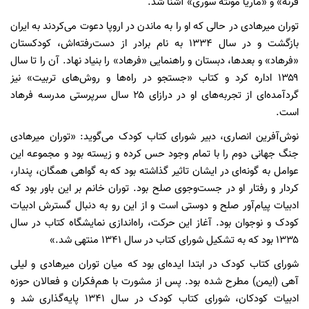
فرنه» و «ماریا مونته سوری» آشنا شد.
توران میرهادی در حالی که او را به ماندن در اروپا دعوت می‌کردند به ایران
بازگشت و در سال ۱۳۳۴ به نام برادر از دست‌رفته‌اش، کودکستان
«فرهاد» و بعدها، دبستان و راهنمایی «فرهاد» را بنیاد نهاد. آن را تا سال
۱۳۵۹ اداره کرد و کتاب «جستجو در راه‌ها و روش‌های تربیت» نیز
گردآمده‌ای از تجربه‌های او در درازای ۲۵ سال سرپرستی مدرسه فرهاد
است.
نوش‌آفرین انصاری، دبیر شورای کتاب کودک می‌گوید: «توران میرهادی
جنگ جهانی دوم را با تمام وجود حس کرده و زیسته بود و مجموعه این
عوامل به گونه‌ای در ایشان تاثیر گذاشته بود که به گواهی همگان، پندار،
کردار و رفتار او در جست‌وجوی صلح بود. توران خانم بر این باور بود که
ادبیات پیام‌آور صلح و دوستی است و از این رو به دنبال گسترش ادبیات
کودک و نوجوان بود. آغاز این حرکت، راه‌اندازی نمایشگاه کتاب در سال
۱۳۳۵ بود که به تشکیل شورای کتاب در سال ۱۳۴۱ منتهی شد.»
شورای کتاب کودک در ابتدا ایده‌ای بود که میان توران میرهادی و لیلی
آهی (ایمن) مطرح شده بود. پس از مشورت با هم‌فکران و فعالان حوزه
ادبیات کودکان، شورای کتاب کودک در سال ۱۳۴۱ پایه‌گذاری شد و