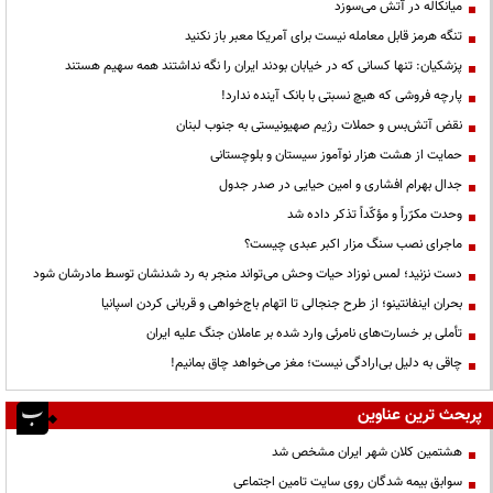
میانکاله در آتش می‌سوزد
تنگه هرمز قابل معامله نیست برای آمریکا معبر باز نکنید
پزشکیان: تنها کسانی که در خیابان بودند ایران را نگه نداشتند همه سهیم هستند
پارچه فروشی که هیچ نسبتی با بانک آینده ندارد!
نقض آتش‌بس و حملات رژیم صهیونیستی به جنوب لبنان
حمایت از هشت هزار نوآموز سیستان و بلوچستانی
جدال بهرام افشاری و امین حیایی در صدر جدول
وحدت مکرّراً و مؤکّداً تذکر داده شد
ماجرای نصب سنگ مزار اکبر عبدی چیست؟
دست نزنید؛ لمس نوزاد حیات وحش می‌تواند منجر به رد شدنشان توسط مادرشان شود
بحران اینفانتینو؛ از طرح جنجالی تا اتهام باج‌خواهی و قربانی کردن اسپانیا
تأملی بر خسارت‌های نامرئی وارد شده بر عاملان جنگ علیه ایران
چاقی به دلیل بی‌ارادگی نیست؛ مغز می‌خواهد چاق بمانیم!
پربحث ترین عناوین
هشتمین کلان شهر ایران مشخص شد
سوابق بیمه شدگان روی سایت تامین اجتماعی