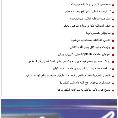
همجنس گرایی در شبکه من و تو
13 توصیه آسان برای رفع بوی بد دهان
مشاهده سامانه آنلاين سوابق بیمه
حكم آيت‌الله مكارم درباره شاهين نجفي
سایتهای همسریابی!
دعايي كه قطعا مستجاب مي‌شود
جزئیات جدید قتل روح الله داداشی
آموزش ساخت Apple ID برای کاربران ایرانی
راز خنده های اصغر فرهادی به حرکت بی شرمانه خانم بازیگر + عکس
پرداخت ۱۰۰ درصد پاداش پایان خدمت فرهنگیان
خلافی آنلاین/استعلام خلافی خودرو از طریق اینترنت، پیام کوتاه ، تلفن
جسدغرق درخون روح الله داداشی (عکس)
پاسخ های دکتر توکلی به سوالات کنکوری ها