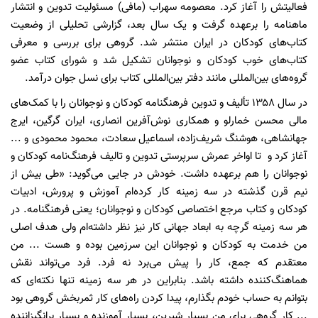
فعالیتش را آغاز کرد. معصومه سهراب (مافی) مسئولیت تدوین و انتشار
ماهنامه را برعهده گرفت و یک سال بعد، گزارشی تحلیلی از وضعیت
کتاب‌های کودکان در ایران منتشر شد. گروهی برای بررسی و معرفی
کتاب‌های خوب کودکان و نوجوانان تشکیل شد و شورای کتاب عضو
گروه‌های بین‌المللی مانند دفتر بین‌المللی کتاب برای نسل جوان درآمد.
در سال ۱۳۵۸ تألیف و تدوین فرهنگنامه کودکان و نوجوانان را با کمک‌های
مالی محسن خمارلو و همکاری نوش‌آفرین انصاری، ایران گرگین، ایرج
جهانشاهی، هوشنگ شریف‌زاده، اسماعیل سعادت، محمود محمودی و ...
آغاز کرد و تا اواخر عمرش سرپرستی تدوین و تالیف فرهنگ‌نامه کودکان و
نوجوانان را هم برعهده داشت. خودش در جایی می‌گوید: «طی بیش از
نیم قرن گذشته در سه زمینه کار کرده‌ام آموزش و پرورش، ادبیات
کودکان و کتاب مرجع اختصاصی کودکان و نوجوانان؛ یعنی فرهنگنامه. در
هر سه زمینه گرچه به ابعاد جهانی کار نیز نظر داشته‌ام ولی هدف اصلی
من خدمت به کودکان و نوجوانان این سرزمین بوده و هست ... من
معتقدم که جمع، کار را پیش می‌برد نه فرد. فرد می‌تواند نقش
هماهنگ‌کننده داشته باشد. بنابراین در هر سه زمینه تنها نکته‌ای که
بتوانم به حساب خودم بگذارم، پیدا کردن راه‌های کار ثمربخش گروهی بود
... کارِ گروهی برای من بسیار شیرین، بسیار آموزنده و بسیار برانگیزاننده