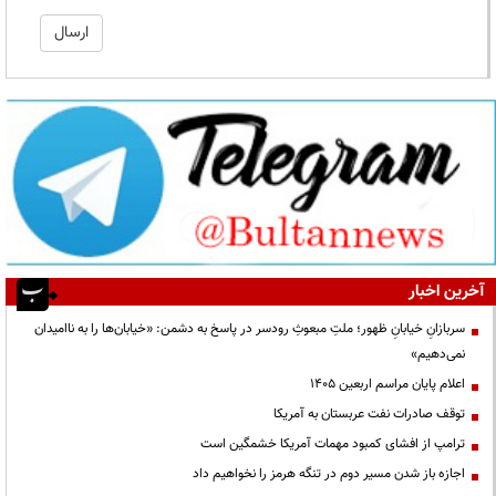
آخرین اخبار
سربازانِ خیابانِ ظهور؛ ملتِ مبعوثِ رودسر در پاسخ به دشمن: «خیابان‌ها را به ناامیدان
نمی‌دهیم»
اعلام پایان مراسم اربعین ۱۴۰۵
توقف صادرات نفت عربستان به آمریکا
ترامپ از افشای کمبود مهمات آمریکا خشمگین است
اجازه باز شدن مسیر دوم در تنگه هرمز را نخواهیم داد