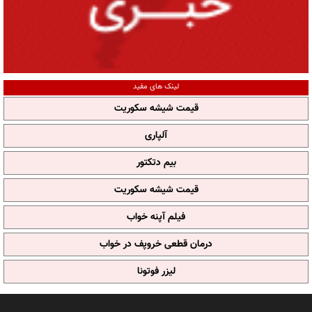
لینک های مفید
قیمت شیشه سکوریت
آلپاری
بیم دتکتور
قیمت شیشه سکوریت
فیلم آپنه خواب
درمان قطعی خروپف در خواب
لیزر فوتونا