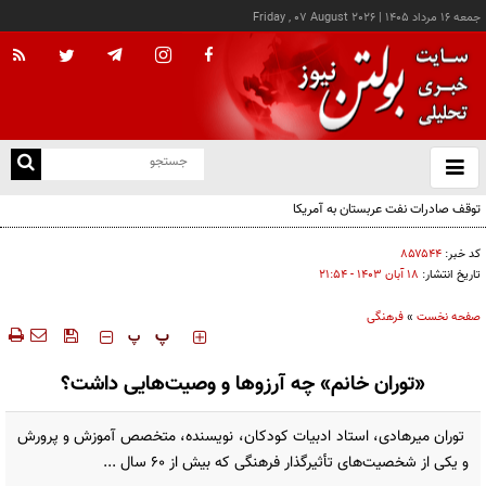
جمعه ۱۶ مرداد ۱۴۰۵
|
Friday , 07 August 2026
از
و
ته
ن
نو
کد خبر:
۸۵۷۵۴۴
تاریخ انتشار:
۱۸ آبان ۱۴۰۳ - ۲۱:۵۴
صفحه نخست
»
فرهنگی
‍‍‍ پ
پ
«توران خانم» چه آرزوها و وصیت‌هایی داشت؟
توران میرهادی، استاد ادبیات کودکان، نویسنده، متخصص آموزش و پرورش
و یکی از شخصیت‌های تأثیرگذار فرهنگی که بیش از ۶۰ سال ...