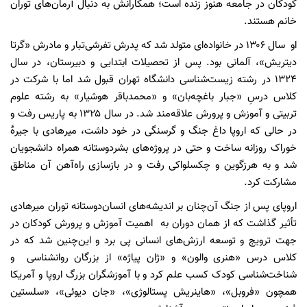
کودکان در جامعه هنوز زنده است؛ همکارانش به دنبال آرمان‌های توران
خانم هستند.
او سال ۱۳۰۶ در خانواده‌ای متولد شد که پدرش تفرشی‌تبار و مادرش «گرتا
دیتریش»، آلمانی بود. پس از تحصیلات ابتدایی و دبیرستان، در سال
۱۳۲۴ در رشته زیست‌شناسی دانشگاه تهران قبول شد اما با شرکت در
کلاس درسِ «جبار باغچه‌بان» و «محمدباقر هوشیار» به رشته علوم
تربیتی و آموزش و پرورش علاقه‌مند شد. در سال ۱۳۲۵ به پاریس رفت و
در حالی که اروپا داغ جنگ و گرسنگی در خود داشت، میرهادی با جیرۀ
خوراک روزانه ‌ساخت و حتی در پروژه‌های بشردوستانه همراه دانشجویان
‌شد و به هرزگوین و چکسلواکی رفت و در بازسازی راه‌آهن آن مناطق
مشارکت کرد.
اروپای پس از جنگ آن‌چنان بر اندیشه‌های انسان‌دوستانه توران میرهادی
تأثیر گذاشت که از همان دوران به اهمیت آموزش و پرورش کودکان در
جهت ترویج و توسعه ارزش‌های انسانی پی برد و این‌چنین شد که در
کلاس درس «هنری والون» و «ژان پیاژه» از بزرگان روانشناسی و
شناخت‌شناسی کودک کسب علم کرد و با آموزشگران بزرگ اروپا و آمریکا
همچون «فروبل»، «هاینریش پستالوژی»، «جان دیوئی»، «سلستین