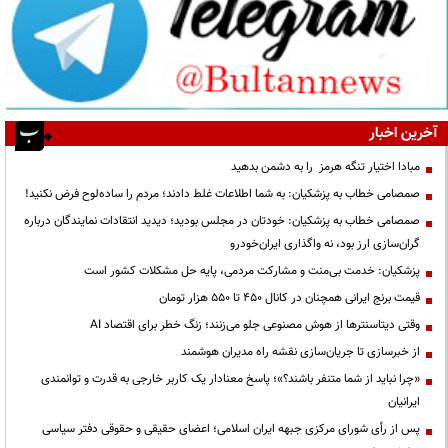
آخرین اخبار
مبادا اختیار تنگه هرمز را به دشمن بدهید
صمصامی خطاب به پزشکیان: به شما اطلاعات غلط دادند؛ مردم را ساده‌لوح فرض نکنید!
صمصامی خطاب به پزشکیان: خودتان در مجلس بودید؛ دیدید انتقادات نمایندگان درباره
گران‌سازی ارز بود، نه واگذاری ایران‌خودرو
پزشکیان: خدمت بی‌منت و مشارکت مردمی، پایه حل مشکلات کشور است
قیمت‌ برنج ایرانی همچنان در کانال ۴۵۰ تا ۵۵۰ هزار تومان
وقتی دیتاسنترها از هوش مصنوعی جلو می‌زنند؛ زنگ خطر برای اقتصاد AI
از خبرسازی تا جریان‌سازی نقشه راه مدیران هوشمند
«چرا نباید از شما متنفر باشند؟»؛ پاسخ معنادار یک کاربر خارجی به قدرت و توانمندی
ایرانیان
پس از رأی شورای مرکزی جبهه ایران اسلامی؛ اعضای حقیقی و حقوقی دفتر سیاسی