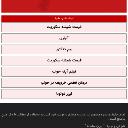
لینک های مفید
قیمت شیشه سکوریت
آلپاری
بیم دتکتور
قیمت شیشه سکوریت
فیلم آپنه خواب
درمان قطعی خروپف در خواب
لیزر فوتونا
تمام حقوق مادی و معنوی این سایت متعلق به بولتن نیوز است و استفاده از مطالب با ذکر منبع
بلامانع است.
طراحی و تولید: "
ایران سامانه
"