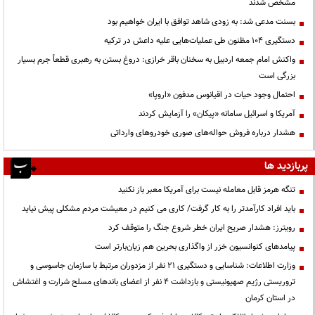
مشخص شدند
بسنت مدعی شد: به زودی شاهد توافق با ایران خواهیم بود
دستگیری ۱۰۴ مظنون طی عملیات‌هایی علیه داعش در ترکیه
واکنش امام جمعه اردبیل به سخنان باقر خرازی: دروغ بستن به رهبری قطعاً جرم بسیار
بزرگی است
احتمال وجود حیات در اقیانوس مدفون «اروپا»
آمریکا و اسرائیل سامانه «پیکان» را آزمایش کردند
هشدار درباره فروش حواله‌های صوری خودروهای وارداتی
پربازدید ها
تنگه هرمز قابل معامله نیست برای آمریکا معبر باز نکنید
باید افراد کارآمدتر را به کار گرفت/ کاری می کنیم در معیشت مردم مشکلی پیش نیاید
رویترز: هشدار صریح ایران خطر شروع جنگ را متوقف کرد
پیامدهای کنوانسیون خزر از واگذاری بحرین هم زیان‌بارتر است
وزارت اطلاعات: شناسایی و دستگیری ۲۱ نفر از مزدوران مرتبط با سازمان جاسوسی و
تروریستی رژیم صهیونیستی و بازداشت ۴ نفر از اعضای باندهای مسلح شرارت و اغتشاش
در استان کرمان