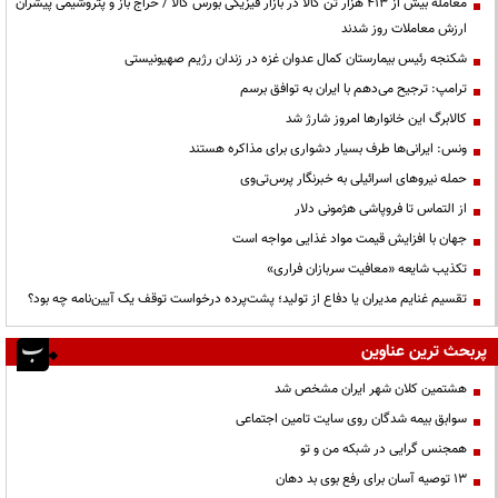
معامله بیش از ۴۱۳ هزار تن کالا در بازار فیزیکی بورس کالا / حراج باز و پتروشیمی پیشران
ارزش معاملات روز شدند
شکنجه رئیس بیمارستان کمال عدوان غزه در زندان رژیم صهیونیستی
ترامپ: ترجیح می‌دهم با ایران به توافق برسم
کالابرگ این خانوارها امروز شارژ شد
ونس: ایرانی‌ها طرف بسیار دشواری برای مذاکره هستند
حمله نیروهای اسرائیلی به خبرنگار پرس‌تی‌وی
از التماس تا فروپاشی هژمونی دلار
جهان با افزایش قیمت مواد غذایی مواجه است
تکذیب شایعه «معافیت سربازان فراری»
تقسیم غنایم مدیران یا دفاع از تولید؛ پشت‌پرده درخواست توقف یک آیین‌نامه چه بود؟
پربحث ترین عناوین
هشتمین کلان شهر ایران مشخص شد
سوابق بیمه شدگان روی سایت تامین اجتماعی
همجنس گرایی در شبکه من و تو
13 توصیه آسان برای رفع بوی بد دهان