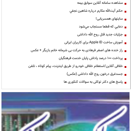
مشاهده سامانه آنلاين سوابق بیمه
حكم آيت‌الله مكارم درباره شاهين نجفي
سایتهای همسریابی!
دعايي كه قطعا مستجاب مي‌شود
جزئیات جدید قتل روح الله داداشی
آموزش ساخت Apple ID برای کاربران ایرانی
راز خنده های اصغر فرهادی به حرکت بی شرمانه خانم بازیگر + عکس
پرداخت ۱۰۰ درصد پاداش پایان خدمت فرهنگیان
خلافی آنلاین/استعلام خلافی خودرو از طریق اینترنت، پیام کوتاه ، تلفن
جسدغرق درخون روح الله داداشی (عکس)
پاسخ های دکتر توکلی به سوالات کنکوری ها