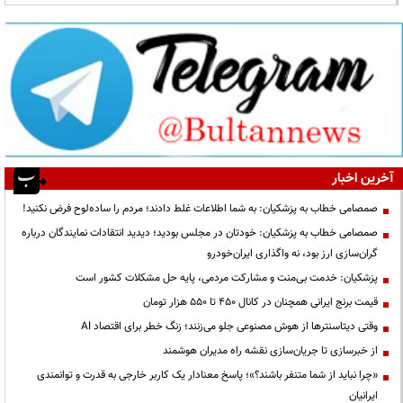
آخرین اخبار
صمصامی خطاب به پزشکیان: به شما اطلاعات غلط دادند؛ مردم را ساده‌لوح فرض نکنید!
صمصامی خطاب به پزشکیان: خودتان در مجلس بودید؛ دیدید انتقادات نمایندگان درباره
گران‌سازی ارز بود، نه واگذاری ایران‌خودرو
پزشکیان: خدمت بی‌منت و مشارکت مردمی، پایه حل مشکلات کشور است
قیمت‌ برنج ایرانی همچنان در کانال ۴۵۰ تا ۵۵۰ هزار تومان
وقتی دیتاسنترها از هوش مصنوعی جلو می‌زنند؛ زنگ خطر برای اقتصاد AI
از خبرسازی تا جریان‌سازی نقشه راه مدیران هوشمند
«چرا نباید از شما متنفر باشند؟»؛ پاسخ معنادار یک کاربر خارجی به قدرت و توانمندی
ایرانیان