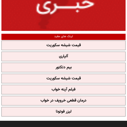
لینک های مفید
قیمت شیشه سکوریت
آلپاری
بیم دتکتور
قیمت شیشه سکوریت
فیلم آپنه خواب
درمان قطعی خروپف در خواب
لیزر فوتونا