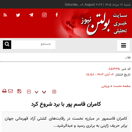
شنبه ۱۷ مرداد ۱۴۰۵
|
Saturday , 08 August 2026
از
و
ته
پزشکیان: خدمت بی‌منت و مشارکت مردمی، پایه حل مشکلات کشور است
ن
نو
کد خبر:
۸۵۶۹۳۵
تاریخ انتشار:
۰۹ آبان ۱۴۰۳ - ۱۵:۵۸
صفحه نخست
»
ورزشی
‍‍‍ پ
پ
کامران قاسم پور با برد شروع کرد
کامران قاسمپور در مبارزه نخست در رقابت‌های کشتی آزاد قهرمانی جهان
برابر حریف ژاپنی به برتری رسید و عبدالرشید...