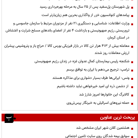
پل شهرستان پل‌سفید پس از ۲۵ سال به مرحله بهره‌برداری رسید
پیامدهای کنوانسیون خزر از واگذاری بحرین هم زیان‌بارتر است
وزارت اطلاعات: شناسایی و دستگیری ۲۱ نفر از مزدوران مرتبط با سازمان جاسوسی و
تروریستی رژیم صهیونیستی و بازداشت ۴ نفر از اعضای باندهای مسلح شرارت و اغتشاش
در استان کرمان
معامله بیش از ۴۱۳ هزار تن کالا در بازار فیزیکی بورس کالا / حراج باز و پتروشیمی پیشران
ارزش معاملات روز شدند
شکنجه رئیس بیمارستان کمال عدوان غزه در زندان رژیم صهیونیستی
ترامپ: ترجیح می‌دهم با ایران به توافق برسم
ونس: ایرانی‌ها طرف بسیار دشواری برای مذاکره هستند
از دشمن ذره ای امید خیرخواهی نباید داشته باشیم
کالابرگ این خانوارها امروز شارژ شد
حمله نیروهای اسرائیلی به خبرنگار پرس‌تی‌وی
پربحث ترین عناوین
هشتمین کلان شهر ایران مشخص شد
سوابق بیمه شدگان روی سایت تامین اجتماعی