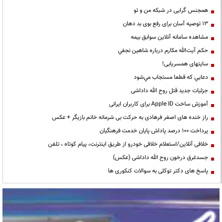
همجنس گرایی در شبکه من و تو
13 توصیه آسان برای رفع بوی بد دهان
مشاهده سامانه آنلاين سوابق بیمه
حكم آيت‌الله مكارم درباره شاهين نجفي
سایتهای همسریابی!
دعايي كه قطعا مستجاب مي‌شود
جزئیات جدید قتل روح الله داداشی
آموزش ساخت Apple ID برای کاربران ایرانی
راز خنده های اصغر فرهادی به حرکت بی شرمانه خانم بازیگر + عکس
پرداخت ۱۰۰ درصد پاداش پایان خدمت فرهنگیان
خلافی آنلاین/استعلام خلافی خودرو از طریق اینترنت، پیام کوتاه ، تلفن
جسدغرق درخون روح الله داداشی (عکس)
پاسخ های دکتر توکلی به سوالات کنکوری ها