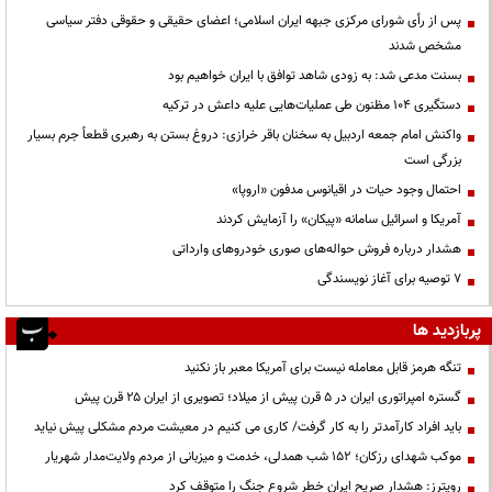
پس از رأی شورای مرکزی جبهه ایران اسلامی؛ اعضای حقیقی و حقوقی دفتر سیاسی
مشخص شدند
بسنت مدعی شد: به زودی شاهد توافق با ایران خواهیم بود
دستگیری ۱۰۴ مظنون طی عملیات‌هایی علیه داعش در ترکیه
واکنش امام جمعه اردبیل به سخنان باقر خرازی: دروغ بستن به رهبری قطعاً جرم بسیار
بزرگی است
احتمال وجود حیات در اقیانوس مدفون «اروپا»
آمریکا و اسرائیل سامانه «پیکان» را آزمایش کردند
هشدار درباره فروش حواله‌های صوری خودروهای وارداتی
۷ توصیه برای آغاز نویسندگی
پربازدید ها
تنگه هرمز قابل معامله نیست برای آمریکا معبر باز نکنید
گستره امپراتوری ایران در ۵ قرن پیش از میلاد؛ تصویری از ایران ۲۵ قرن پیش
باید افراد کارآمدتر را به کار گرفت/ کاری می کنیم در معیشت مردم مشکلی پیش نیاید
موکب شهدای رزکان؛ ۱۵۲ شب همدلی، خدمت و میزبانی از مردم ولایت‌مدار شهریار
رویترز: هشدار صریح ایران خطر شروع جنگ را متوقف کرد