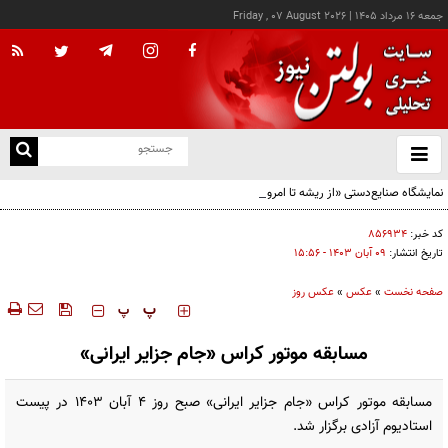
جمعه ۱۶ مرداد ۱۴۰۵
|
Friday , 07 August 2026
از
و
ته
نمایشگاه صنایع‌دستی «از ریشه تا امروز» - کرج
ن
نو
کد خبر:
۸۵۶۹۳۴
تاریخ انتشار:
۰۹ آبان ۱۴۰۳ - ۱۵:۵۶
صفحه نخست
»
عکس
»
عکس روز
‍‍‍ پ
پ
مسابقه موتور کراس «جام جزایر ایرانی»
مسابقه موتور کراس «جام جزایر ایرانی» صبح روز ۴ آبان ۱۴۰۳ در پیست
استادیوم آزادی برگزار شد.