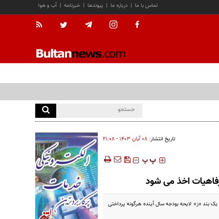
تماس با ما
|
درباره ما
|
پیوندها
|
خبرنامه
|
آب و هوا
تاریخ انتشار:
۰۸ آبان ۱۴۰۳ - ۲۱:۰۸
‍‍‍ پ
پ
رفاهیات اخذ می شود
ا براساس تبصره یک بند «ز» لایحه بودجه سال آینده هرگونه پرداختی