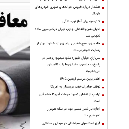
هشدار درباره فروش حواله‌های صوری خودروهای
وارداتی
۷ توصیه برای آغاز نویسندگی
احیای شن‌چاله‌های جنوب تهران درکمیسیون ماده
۵نهایی شد
خادمیان: هیچ شفیعی برای زن نزد خداوند بهتر از
رضایت شوهر نیست
سربازانِ خیابانِ ظهور؛ ملتِ مبعوثِ رودسر در
پاسخ به دشمن: «خیابان‌ها را به ناامیدان
نمی‌دهیم»
اعلام پایان مراسم اربعین ۱۴۰۵
توقف صادرات نفت عربستان به آمریکا
ترامپ از افشای کمبود مهمات آمریکا خشمگین
است
اجازه باز شدن مسیر دوم در تنگه هرمز را
نخواهیم داد
فرق است میان مجاهدان در میدان و ساکتین