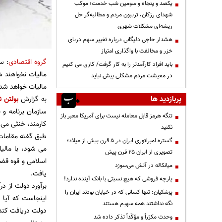
یکصد و پنجاه و سومین شب خدمت؛ موکب
شهدای رزکان، تریبون مردم و مطالبه‌گر حل
ریشه‌ای مشکلات شهری
هشدار حاجی دلیگانی درباره تغییر سهم دریای
خزر و مخالفت با واگذاری امتیاز
گروه اقتصادی
باید افراد کارآمدتر را به کار گرفت/ کاری می کنیم
مالیات نخواهند 
در معیشت مردم مشکلی پیش نیاید
مالیات خواهد شد 
پربازدید ها
به گزارش
بولتن ن
تنگه هرمز قابل معامله نیست برای آمریکا معبر باز
کارمند، خنثی می 
نکنید
گستره امپراتوری ایران در ۵ قرن پیش از میلاد؛
می شود، با مالی
تصویری از ایران ۲۵ قرن پیش
اسلامی و قوه قضا
میانکاله در آتش می‌سوزد
یافت.
پارچه فروشی که هیچ نسبتی با بانک آینده ندارد!
پزشکیان: تنها کسانی که در خیابان بودند ایران را
اینجاست که آیا س
نگه نداشتند همه سهیم هستند
دولت دریافت کند،
وحدت مکرّراً و مؤکّداً تذکر داده شد