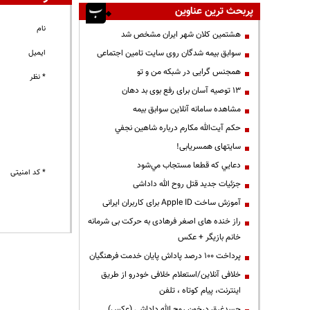
پربحث ترین عناوین
نام
هشتمین کلان شهر ایران مشخص شد
سوابق بیمه شدگان روی سایت تامین اجتماعی
ایمیل
همجنس گرایی در شبکه من و تو
* نظر
13 توصیه آسان برای رفع بوی بد دهان
مشاهده سامانه آنلاين سوابق بیمه
حكم آيت‌الله مكارم درباره شاهين نجفي
سایتهای همسریابی!
دعايي كه قطعا مستجاب مي‌شود
* کد امنیتی
جزئیات جدید قتل روح الله داداشی
آموزش ساخت Apple ID برای کاربران ایرانی
راز خنده های اصغر فرهادی به حرکت بی شرمانه
خانم بازیگر + عکس
پرداخت ۱۰۰ درصد پاداش پایان خدمت فرهنگیان
خلافی آنلاین/استعلام خلافی خودرو از طریق
اینترنت، پیام کوتاه ، تلفن
جسدغرق درخون روح الله داداشی (عکس)