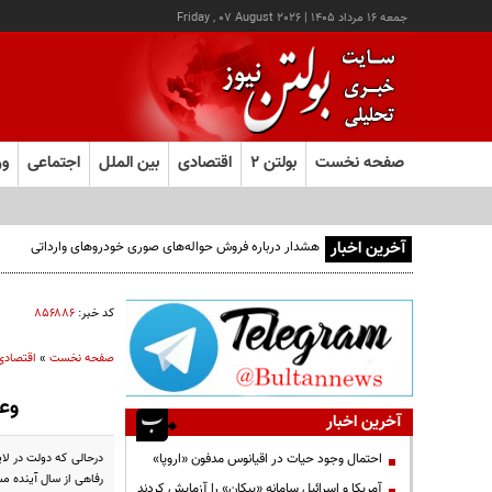
جمعه ۱۶ مرداد ۱۴۰۵
|
Friday , 07 August 2026
صفحه نخست
بولتن ۲
اقتصادی
بین الملل
اجتماعی
ور
آخرین اخبار
هشدار درباره فروش حواله‌های صوری خودروهای وارداتی
کد خبر:
۸۵۶۸۸۶
صفحه نخست
»
اقتصادی
وعد
آخرین اخبار
احتمال وجود حیات در اقیانوس مدفون «اروپا»
رفاهی از سال آینده م
آمریکا و اسرائیل سامانه «پیکان» را آزمایش کردند