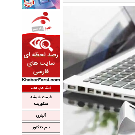
لینک های مفید
قیمت شیشه
سکوریت
آلپاری
بیم دتکتور