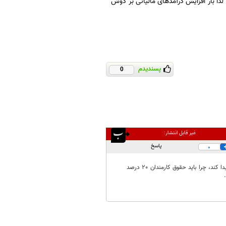
لذا بار افزایش درآمدهای مالیاتی بر دوش
پسندیدم
0
غیر قابل انتشار:
پاسخ
0
سلام و عرض ادب و احترام، وقتی قانون میگه حقوق کارمندان دولت باید بر اساس تورم واقعی افزایش پیدا کند، چرا باید حقوق کارمندان 20 درصد