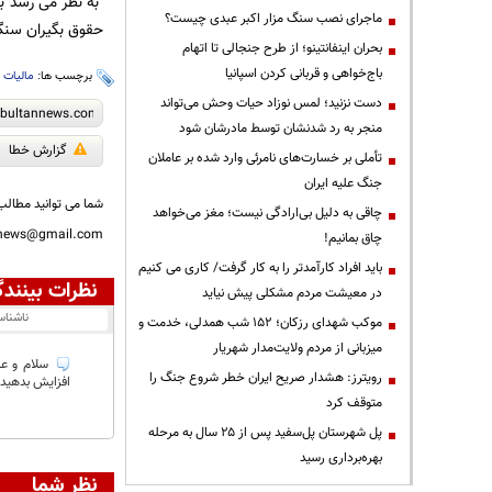
به نظر می رسد با
ماجرای نصب سنگ مزار اکبر عبدی چیست؟
حقوق بگیران سنگی
بحران اینفانتینو؛ از طرح جنجالی تا اتهام
باج‌خواهی و قربانی کردن اسپانیا
برچسب ها:
مالیات
،
دست نزنید؛ لمس نوزاد حیات وحش می‌تواند
منجر به رد شدنشان توسط مادرشان شود
گزارش خطا
تأملی بر خسارت‌های نامرئی وارد شده بر عاملان
جنگ علیه ایران
شما می توانید مطالب 
چاقی به دلیل بی‌ارادگی نیست؛ مغز می‌خواهد
nnews@gmail.com
چاق بمانیم!
باید افراد کارآمدتر را به کار گرفت/ کاری می کنیم
نظرات بینندگ
در معیشت مردم مشکلی پیش نیاید
ناشنا
موکب شهدای رزکان؛ ۱۵۲ شب همدلی، خدمت و
میزبانی از مردم ولایت‌مدار شهریار
رویترز: هشدار صریح ایران خطر شروع جنگ را
افزایش بدهید، تورم واقعی بالای 60درصد شده، ح
متوقف کرد
پل شهرستان پل‌سفید پس از ۲۵ سال به مرحله
بهره‌برداری رسید
نظر شما