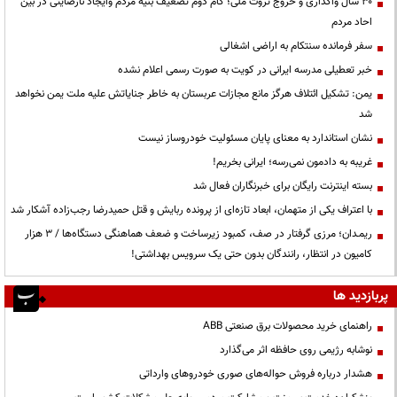
۳۰ سال واگذاری و خروج ثروت ملی؛ گام دوم تضعیف بنیه مردم وایجاد نارضایتی در بین
احاد مردم
سفر فرمانده سنتکام به اراضی اشغالی
خبر تعطیلی مدرسه ایرانی در کویت به صورت رسمی اعلام نشده
یمن: تشکیل ائتلاف هرگز مانع مجازات عربستان به خاطر جنایاتش علیه ملت یمن نخواهد
شد
نشان استاندارد به معنای پایان مسئولیت خودروساز نیست
غریبه به دادمون نمی‌رسه؛ ایرانی بخریم!
بسته اینترنت رایگان برای خبرنگاران فعال شد
با اعتراف یکی از متهمان، ابعاد تازه‌ای از پرونده ربایش و قتل حمیدرضا رجب‌زاده آشکار شد
ریمـدان؛ مرزی گرفتار در صف، کمبود زیرساخت و ضعف هماهنگی دستگاه‌ها / ۳ هزار
کامیون در انتظار، رانندگان بدون حتی یک سرویس بهداشتی!
پربازدید ها
راهنمای خرید محصولات برق صنعتی ABB
نوشابه رژیمی روی حافظه اثر می‌گذارد
هشدار درباره فروش حواله‌های صوری خودروهای وارداتی