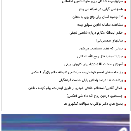
سوابق بیمه شدگان روی سایت تامین اجتماعی
همجنس گرایی در شبکه من و تو
13 توصیه آسان برای رفع بوی بد دهان
مشاهده سامانه آنلاين سوابق بیمه
حكم آيت‌الله مكارم درباره شاهين نجفي
سایتهای همسریابی!
دعايي كه قطعا مستجاب مي‌شود
جزئیات جدید قتل روح الله داداشی
آموزش ساخت Apple ID برای کاربران ایرانی
راز خنده های اصغر فرهادی به حرکت بی شرمانه خانم بازیگر + عکس
پرداخت ۱۰۰ درصد پاداش پایان خدمت فرهنگیان
خلافی آنلاین/استعلام خلافی خودرو از طریق اینترنت، پیام کوتاه ، تلفن
جسدغرق درخون روح الله داداشی (عکس)
پاسخ های دکتر توکلی به سوالات کنکوری ها