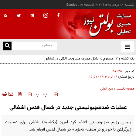
يکشنبه ۱۸ مرداد ۱۴۰۵
|
Sunday , 09 August 2026
از
و
ته
یک کشته و ۱۲ مسموم به دنبال مصرف مشروبات الکلی در نیشابور
ن
نو
کد خبر:
۸۵۶۷۸۹
تاریخ انتشار:
۰۶ آبان ۱۴۰۳ - ۱۵:۵۲
صفحه نخست
»
بین الملل
‍‍‍ پ
پ
عملیات ضدصهیونیستی جدید در شمال قدس اشغالی
پلیس رژیم صهیونیستی اعلام کرد امروز (یکشنبه) تلاشی برای عملیات
زیرگرفتن با خودرو در منطقه «حزما» در شمال قدس انجام شد.