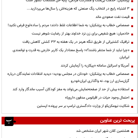
پزشکیان: خدمت بی‌منت و مشارکت مردمی، پایه حل مشکلات کشور است
3 اشتباه رایج در انتخاب رنگ صنعتی که هزینه‌اش را سال‌ها می‌پردازید...
قیمت نفت صعودی ماند
صمصامی خطاب به پزشکیان: به شما اطلاعات غلط دادند؛ مردم را ساده‌لوح فرض نکنید!
خادمیان: هیچ شفیعی برای زن نزد خداوند بهتر از رضایت شوهر نیست
ترافیک کشتیرانی از طریق تنگه هرمز در یک هفته به ۳۳ کشتی کاهش یافت
«چرا نباید از شما متنفر باشند؟»؛ پاسخ معنادار یک کاربر خارجی به قدرت و توانمندی
ایرانیان
آمریکا و اسرائیل سامانه «پیکان» را آزمایش کردند
صمصامی خطاب به پزشکیان: خودتان در مجلس بودید؛ دیدید انتقادات نمایندگان درباره
گران‌سازی ارز بود، نه واگذاری ایران‌خودرو
استفاده بیش از حد از صفحه‌نمایش می‌تواند به مغز کودکان آسیب ماندگار وارد کند
احتمال وجود حیات در اقیانوس مدفون «اروپا»
شکایت نیومکزیکو از وزارت دادگستری ترامپ بر سر پرونده اپستین
پربحث ترین عناوین
هشتمین کلان شهر ایران مشخص شد