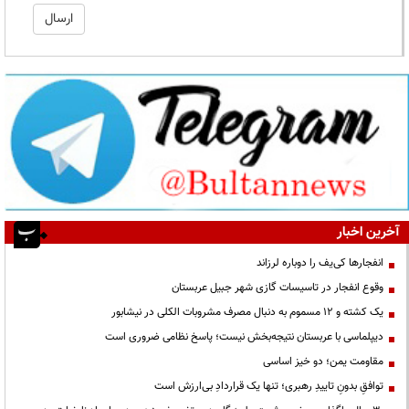
آخرین اخبار
انفجارها کی‌یف را دوباره لرزاند
وقوع انفجار در تاسیسات گازی شهر جبیل عربستان
یک کشته و ۱۲ مسموم به دنبال مصرف مشروبات الکلی در نیشابور
دیپلماسی با عربستان نتیجه‌بخش نیست؛ پاسخ نظامی ضروری است
مقاومت یمن؛ دو خیز اساسی
توافقِ بدونِ تاییدِ رهبری؛ تنها یک قراردادِ بی‌ارزش است