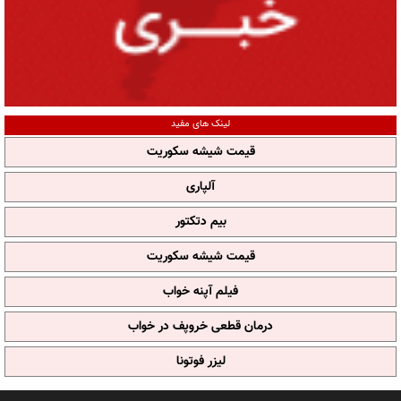
لینک های مفید
قیمت شیشه سکوریت
آلپاری
بیم دتکتور
قیمت شیشه سکوریت
فیلم آپنه خواب
درمان قطعی خروپف در خواب
لیزر فوتونا