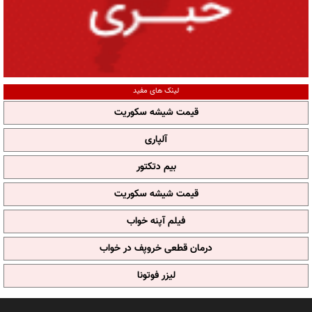
لینک های مفید
قیمت شیشه سکوریت
آلپاری
بیم دتکتور
قیمت شیشه سکوریت
فیلم آپنه خواب
درمان قطعی خروپف در خواب
لیزر فوتونا