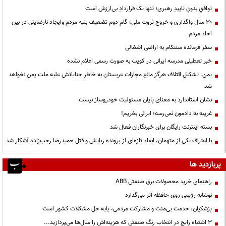
توافقِ بدونِ تاییدِ رهبری؛ تنها یک قراردادِ بی‌ارزش است
۳۰ سال واگذاری و خروج ثروت ملی؛ گام دوم تضعیف بنیه مردم وایجاد نارضایتی در بین
احاد مردم
سفر فرمانده سنتکام به اراضی اشغالی
خبر تعطیلی مدرسه ایرانی در کویت به صورت رسمی اعلام نشده
یمن: تشکیل ائتلاف هرگز مانع مجازات عربستان به خاطر جنایاتش علیه ملت یمن نخواهد
شد
نشان استاندارد به معنای پایان مسئولیت خودروساز نیست
غریبه به دادمون نمی‌رسه؛ ایرانی بخریم!
بسته اینترنت رایگان برای خبرنگاران فعال شد
با اعتراف یکی از متهمان، ابعاد تازه‌ای از پرونده ربایش و قتل حمیدرضا رجب‌زاده آشکار شد
پربازدید ها
راهنمای خرید محصولات برق صنعتی ABB
نوشابه رژیمی روی حافظه اثر می‌گذارد
پزشکیان: خدمت بی‌منت و مشارکت مردمی، پایه حل مشکلات کشور است
3 اشتباه رایج در انتخاب رنگ صنعتی که هزینه‌اش را سال‌ها می‌پردازید...