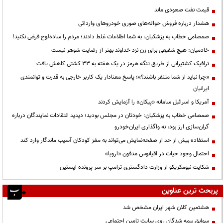
قیمت نفت صعودی ماند
هشدار درباره فروش حواله‌های صوری خودروهای وارداتی
صمصامی خطاب به پزشکیان: به شما اطلاعات غلط دادند؛ مردم را ساده‌لوح فرض نکنید!
خادمیان: هیچ شفیعی برای زن نزد خداوند بهتر از رضایت شوهر نیست
ترافیک کشتیرانی از طریق تنگه هرمز در یک هفته به ۳۳ کشتی کاهش یافت
«چرا نباید از شما متنفر باشند؟»؛ پاسخ معنادار یک کاربر خارجی به قدرت و توانمندی
ایرانیان
آمریکا و اسرائیل سامانه «پیکان» را آزمایش کردند
صمصامی خطاب به پزشکیان: خودتان در مجلس بودید؛ دیدید انتقادات نمایندگان درباره
گران‌سازی ارز بود، نه واگذاری ایران‌خودرو
استفاده بیش از حد از صفحه‌نمایش می‌تواند به مغز کودکان آسیب ماندگار وارد کند
احتمال وجود حیات در اقیانوس مدفون «اروپا»
شکایت نیومکزیکو از وزارت دادگستری ترامپ بر سر پرونده اپستین
پربحث ترین عناوین
هشتمین کلان شهر ایران مشخص شد
سوابق بیمه شدگان روی سایت تامین اجتماعی