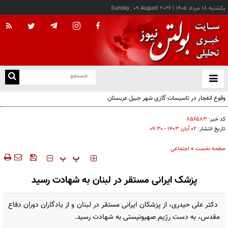
يکشنبه ۱۸ مرداد ۱۴۰۵
|
Sunday , 09 August 2026
از
و
ته
وقوع انفجار در تاسیسات گازی شهر جبیل عربستان
ن
نو
کد خبر:
۸۵۶۵۸۳
تاریخ انتشار:
۰۲ آبان ۱۴۰۳ - ۰۹:۳۰
صفحه نخست
»
اجتماعی
‍‍‍ پ
پ
پزشک ایرانی مستقر در لبنان به شهادت رسید
دکتر علی حیدری، از پزشکان ایرانی مستقر در لبنان و از یادگاران دوران دفاع
مقدس، به دست رژیم صهیونیستی به شهادت رسید.