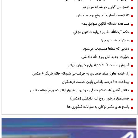
همجنس گرایی در شبکه من و تو
13 توصیه آسان برای رفع بوی بد دهان
مشاهده سامانه آنلاين سوابق بیمه
حكم آيت‌الله مكارم درباره شاهين نجفي
سایتهای همسریابی!
دعايي كه قطعا مستجاب مي‌شود
جزئیات جدید قتل روح الله داداشی
آموزش ساخت Apple ID برای کاربران ایرانی
راز خنده های اصغر فرهادی به حرکت بی شرمانه خانم بازیگر + عکس
پرداخت ۱۰۰ درصد پاداش پایان خدمت فرهنگیان
خلافی آنلاین/استعلام خلافی خودرو از طریق اینترنت، پیام کوتاه ، تلفن
جسدغرق درخون روح الله داداشی (عکس)
پاسخ های دکتر توکلی به سوالات کنکوری ها