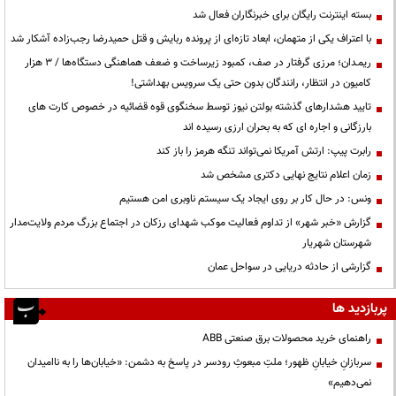
بسته اینترنت رایگان برای خبرنگاران فعال شد
با اعتراف یکی از متهمان، ابعاد تازه‌ای از پرونده ربایش و قتل حمیدرضا رجب‌زاده آشکار شد
ریمـدان؛ مرزی گرفتار در صف، کمبود زیرساخت و ضعف هماهنگی دستگاه‌ها / ۳ هزار
کامیون در انتظار، رانندگان بدون حتی یک سرویس بهداشتی!
تایید هشدارهای گذشته بولتن نیوز توسط سخنگوی قوه قضائیه در خصوص کارت های
بارزگانی و اجاره ای که به بحران ارزی رسیده اند
رابرت پیپ: ارتش آمریکا نمی‌تواند تنگه هرمز را باز کند
زمان اعلام نتایج نهایی دکتری مشخص شد
ونس: در حال کار بر روی ایجاد یک سیستم ناوبری امن هستیم
گزارش «خبر شهر» از تداوم فعالیت موکب شهدای رزکان در اجتماع بزرگ مردم ولایت‌مدار
شهرستان شهریار
گزارشی از حادثه دریایی در سواحل عمان
پربازدید ها
راهنمای خرید محصولات برق صنعتی ABB
سربازانِ خیابانِ ظهور؛ ملتِ مبعوثِ رودسر در پاسخ به دشمن: «خیابان‌ها را به ناامیدان
نمی‌دهیم»