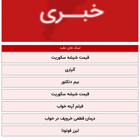
لینک های مفید
قیمت شیشه سکوریت
آلپاری
بیم دتکتور
قیمت شیشه سکوریت
فیلم آپنه خواب
درمان قطعی خروپف در خواب
لیزر فوتونا