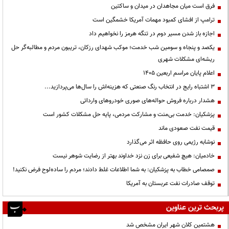
فرق است میان مجاهدان در میدان و ساکتین
ترامپ از افشای کمبود مهمات آمریکا خشمگین است
اجازه باز شدن مسیر دوم در تنگه هرمز را نخواهیم داد
یکصد و پنجاه و سومین شب خدمت؛ موکب شهدای رزکان، تریبون مردم و مطالبه‌گر حل
ریشه‌ای مشکلات شهری
اعلام پایان مراسم اربعین ۱۴۰۵
3 اشتباه رایج در انتخاب رنگ صنعتی که هزینه‌اش را سال‌ها می‌پردازید...
هشدار درباره فروش حواله‌های صوری خودروهای وارداتی
پزشکیان: خدمت بی‌منت و مشارکت مردمی، پایه حل مشکلات کشور است
قیمت نفت صعودی ماند
نوشابه رژیمی روی حافظه اثر می‌گذارد
خادمیان: هیچ شفیعی برای زن نزد خداوند بهتر از رضایت شوهر نیست
صمصامی خطاب به پزشکیان: به شما اطلاعات غلط دادند؛ مردم را ساده‌لوح فرض نکنید!
توقف صادرات نفت عربستان به آمریکا
پربحث ترین عناوین
هشتمین کلان شهر ایران مشخص شد