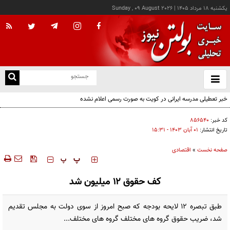
يکشنبه ۱۸ مرداد ۱۴۰۵
|
Sunday , 09 August 2026
از
و
ته
خبر تعطیلی مدرسه ایرانی در کویت به صورت رسمی اعلام نشده
ن
نو
کد خبر:
۸۵۶۵۴۰
تاریخ انتشار:
۰۱ آبان ۱۴۰۳ - ۱۵:۳۱
صفحه نخست
»
اقتصادی
‍‍‍ پ
پ
کف حقوق ۱۲ میلیون شد
طبق تبصره ۱۲ لایحه بودجه که صبح امروز از سوی دولت به مجلس تقدیم
شد، ضریب حقوق گروه های مختلف گروه های مختلف...