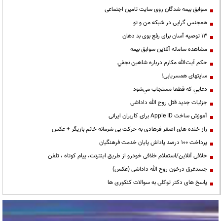
سوابق بیمه شدگان روی سایت تامین اجتماعی
همجنس گرایی در شبکه من و تو
13 توصیه آسان برای رفع بوی بد دهان
مشاهده سامانه آنلاين سوابق بیمه
حكم آيت‌الله مكارم درباره شاهين نجفي
سایتهای همسریابی!
دعايي كه قطعا مستجاب مي‌شود
جزئیات جدید قتل روح الله داداشی
آموزش ساخت Apple ID برای کاربران ایرانی
راز خنده های اصغر فرهادی به حرکت بی شرمانه خانم بازیگر + عکس
پرداخت ۱۰۰ درصد پاداش پایان خدمت فرهنگیان
خلافی آنلاین/استعلام خلافی خودرو از طریق اینترنت، پیام کوتاه ، تلفن
جسدغرق درخون روح الله داداشی (عکس)
پاسخ های دکتر توکلی به سوالات کنکوری ها