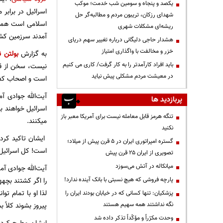
یکصد و پنجاه و سومین شب خدمت؛ موکب
اسرائیل در براب
شهدای رزکان، تریبون مردم و مطالبه‌گر حل
اسلامی است همه 
ریشه‌ای مشکلات شهری
آمدند سرزمین کشو
هشدار حاجی دلیگانی درباره تغییر سهم دریای
خزر و مخالفت با واگذاری امتیاز
به گزارش
بولتن ن
باید افراد کارآمدتر را به کار گرفت/ کاری می کنیم
نیست، سخن از قرآ
در معیشت مردم مشکلی پیش نیاید
است و اصحاب کف
آیت‌الله جوادی آ
پربازدید ها
اسرائیل خواهند ب
تنگه هرمز قابل معامله نیست برای آمریکا معبر باز
میکنند.
نکنید
ایشان تاکید کرد
گستره امپراتوری ایران در ۵ قرن پیش از میلاد؛
است! کل اسرائیل ر
تصویری از ایران ۲۵ قرن پیش
میانکاله در آتش می‌سوزد
آیت‌الله جوادی آ
پارچه فروشی که هیچ نسبتی با بانک آینده ندارد!
را اگر کشتند بچهه
لذا او با تمام تو
پزشکیان: تنها کسانی که در خیابان بودند ایران را
نگه نداشتند همه سهیم هستند
پیروز بشوند کلاً 
وحدت مکرّراً و مؤکّداً تذکر داده شد