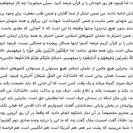
؛ اما فرمود هر روز خودتان را بر قرآن عرضه کنید. سیلی میخورید! چه کار میخواهید 
شان ادامه دادند: من ضمن تشکر از شما آقایان و ضمن طلب مغفرت برای وجود پربر
ترین شهدای عصر ماست و ضمن گرامیداشت شهادت این بزرگوار و همه شهدای منطقه
ستند بدون هیچ تردیدی! منتها وظیفه ما این است که تا آنجایی که مقدور ماست
ضمن احترام به علمای کشور‌های اسلامی ضمن احترام به همه برادران ایمانی اعم 
ن را بر قرآن کریم عرضه کنیم! اینها مسائل پیچیده و مشکلی نیست. فرمود اینها ر
 است برای همه مقدور نباشد؛ اما ﴿یَقْتُلُونَ النَّبِیِّینَ بِغَیْرِ حَقٍّ﴾ را میفهمیم، ﴿لا تَزال
َلائِکَةُ یَضْرِبُونَ وُجُوهَهُمْ وَ أَدْبارَهُمْ﴾ را میفهمیم، ﴿سَلامٌ عَلَیْکُمْ طِبْتُمْ فَادْخُلُوها خالِد
د: بنابراین هیچ عالمی از علمای اسلام، هیچ مسئولی از مسئولان کشور‌های ا
ز نیست! همان بیانی است که «السَّاکِتُ عَنِ الْحَقِّ شَیْطانٌ أَخْرَسٌ» فرمود
ف میزند گمراه میکند و یک وقت کسی است که آن جایی که باید نصیحت بکند سا
بکند و نصیحت بکند و دفاع بکند، حرف نزند و ساکت باشد: «السَّاکِتُ عَنِ الْحَقِّ 
د؛ ولی مثل اینکه در سندش حرف است، اما مطلبش حق است. بنابراین باید این دو 
وزایشان در بخش پایانی سخنانشان گفتند: امیدواریم که ذات اقدس اله طولی نکشد
محترم مخصوصاً در آن نماز باشکوه انجام دادند که واقعاً در آن روز آبرویی بود
ید: «فلک گفت احسنت ملک گفت زه» که ما این را درباره وعده صادق دوم گفتیم! ا
؛ شما می‌بینید که پشت سر هم، هم آمریکا است هم انگلیس است هم فرانسه