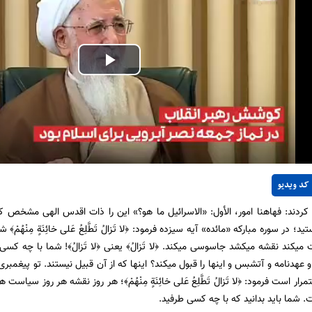
Play
Video
کد ویدیو
ردند: فهاهنا امور، الأول: «الاسرائیل ما هو؟» این را ذات اقدس الهی مشخص کر
د؛ در سوره مبارکه «مائده» آیه سیزده فرمود: ﴿لا تَزالُ تَطَّلِعُ عَلی‏ خائِنَةٍ مِنْهُ
ت میکند نقشه میکشد جاسوسی میکند. ﴿لا تَزالُ﴾ یعنی ﴿لا تَزالُ﴾! شما با چه کس
 عهدنامه و آتشبس و اینها را قبول میکند؟ اینها که از آن قبیل نیستند. تو پیغمبری، 
تمرار است فرمود: ﴿لا تَزالُ تَطَّلِعُ عَلی‏ خائِنَةٍ مِنْهُمْ﴾؛ هر روز نقشه هر روز سیا
 شما باید بدانید که با چه کسی طرفید.