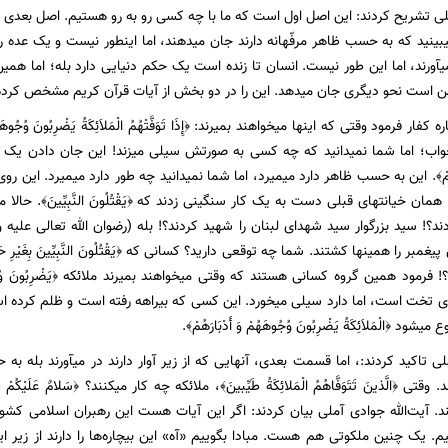
ملی تشریح کردند: این اصل اول است که ما با چه کسی رو به رو هستیم. اصل بعدی
بینید که به حسب ظاهر مرفّهانه دارند جان میدهند، اما اینطور نیست و یک عده را
 میآورند، اما این طور نیست. انسان تا زنده است یک حکم دنیایی دارد بله؛ اما هم
من است نحو دیگری جان میدهد. این را در دو بخش از آیات قرآن کریم مشخص کرد
کفار فرمود وقتی که اینها میخواهند بمیرند: ﴿إِذَا تَوَفَّتْهُمُ الْمَلاَئِکَةُ یَضْرِبُونَ وُجُو
اب؛ اما شما نمیدانید که چه کسی به صورتش سیلی میزند! این جان دادن یک جان
بَارَهُمْ﴾. این به حسب ظاهر دارد میمیرد، اما شما نمیدانید چه طور دارد میمیرد. این روی
ا همان خیانتهای قبلی دست به یک کار سنگینی زدند که ﴿یَقْتُلُونَ النَّبِیِّینَ﴾. حا
د؟! سید بزرگوار سید شهدای لبنان را شهید کردند؟! بله (رضوان الله تعالی علیه و علیهم)، 
دین پیغمبر را همینها کشتند. شما چه توقعی دارید؟ کسانی که ﴿یَقْتُلُونَ النَّبِیِّینَ بِغَیْر
 فرمود همین گروه کسانی هستند که وقتی میخواهند بمیرند ملائکه ﴿یَضْرِبُونَ وُجُوه
روی تخت است، اما دارد سیلی میخورد. این کسی که بیراهه رفته است و ظلم کرد
د ﴿الْمَلاَئِکَةُ یَضْرِبُونَ وُجُوهَهُمْ وَ أَدْبَارَهُمْ﴾.
لی تاکید کردند:، اما قسمت بعدی، آنهایی که از زیر آوار دارند در میآورند بله ب
وقتی ﴿الَّذینَ تَتَوَفَّاهُمُ الْمَلائِکَةُ طَیِّبینَ﴾، ملائکه چه کار میکنند؟ ﴿سَلامٌ عَلَیْکُمْ
 آیت‌الله جوادی آملی بیان کردند: اگر این آیات هست این رهبران اسلامی کشور‌
یم. یک چنین ملکوتی هم هست. مبادا بگوییم «آه» این بیچاره‌ها را دارند از زیر این آ