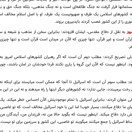
ر مسلمانها قرار گرفت نه جنگ طائفه‌ای است و نه جنگ مذهبی، بلکه جنگ حق 
کشور‌های اسلامی یک طرف و صهیونیست یک طرف. او با اصل اسلام مخالف است 
ری را از این کشور غصب کردند بایدبیرون بروند.
یوز
به نقل از دفاع مقدس، ایشان افزودند: بنابراین سخن از مذهب و شیعه و سنی
ن است و غیر قرآن. تنها چیزی که الآن در میدان است قرآن است و تنها چیزی که 
ر.
ملی تصریح کردند: مطلب دوم آن است که اگر رهبران کشور‌های اسلامی امروز به
ود. اینطور نیست که الآن این گروه را یاری نکنند فردا خودشان در امان باشند، چ
ند: مطلب سوم آن است که اسرائیل تا آنجا که ممکن است میایستد برای اینکه 
خت برمیبندد، جایی ندارد؛ نه کشور‌های دیگر اینها را راه میدهند و نه این در این 
ملی عنوان کردند: بنابراین اسرائیل با تمام موجودیتش الآن احساس خطر میکند. 
ای ما دفاع میکنند، بسیار خوب! اما این با خود اسرائیل مخالف است که تو غاصبی و
انش دارد دفاع میکند. اینطور نیست که بگوید حالا من نه، فرزندان من، آیندگان من،
بساط اسرائیل را جمع میکنند میگویند تو غاصبی، این کشور و سرزمین برای تو نیست.