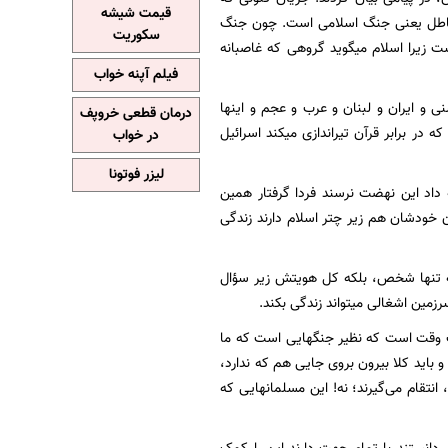
قیمت شیشه
و باطل یعنی جنگ اسلامی است. چون جنگ
سکوریت
زیرا اسلام میگوید گروهی که غاصبانه
فیلم آپنه خواب
 و ایران و لبنان و عرب و عجم و اینها
درمان قطعی خروپف
در برابر قرآن تیراندازی میکند اسرائیل
در خواب
لیزر فوتونا
 داد این نهضت نرسند فردا گرفتار همین
ون خودشان هم زیر چتر اسلام دارند زندگی
نه تنها شخص، بلکه کل هویتش زیر سؤال
سرزمین اشغالی میتواند زندگی بکند.
یک وقت است که نظیر جنگهایی است که ما
 باید کلا بیرون بروی جایی هم که ندارد،
 انتقام می‌گیرند؛ نه! این مسلمانهایی که