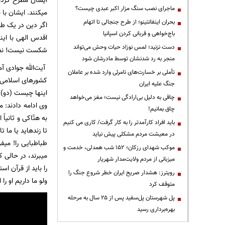
ایشان مطرح کردند
ماجرای نصب سنگ مزار اکبر عبدی چیست؟
میکنند. ایشان با
بحران اینفانتینو؛ از طرح جنجالی تا اتهام
اگر دین در یک طر
باج‌خواهی و قربانی کردن اسپانیا
اقدس الهی با ای
دست نزنید؛ لمس نوزاد حیات وحش می‌تواند
شکست نیست! نظیر
منجر به رد شدنشان توسط مادرشان شود
آیت‌الله جوادی آ
تأملی بر خسارت‌های نامرئی وارد شده بر عاملان
کشور‌های اسلامی ا
جنگ علیه ایران
اینها چیست (دو).
چاقی به دلیل بی‌ارادگی نیست؛ مغز می‌خواهد
وی ادامه دادند:
چاق بمانیم!
به هتّاکی و ثانیا
باید افراد کارآمدتر را به کار گرفت/ کاری می کنیم
تا زندهاید یا ما
در معیشت مردم مشکلی پیش نیاید
طباطبایی را! میف
موکب شهدای رزکان؛ ۱۵۲ شب همدلی، خدمت و
میبرند، در حالی ک
میزبانی از مردم ولایت‌مدار شهریار
را باید از قرآن 
رویترز: هشدار صریح ایران خطر شروع جنگ را
ولو ما داریم او را ا
متوقف کرد
پل شهرستان پل‌سفید پس از ۲۵ سال به مرحله
بهره‌برداری رسید