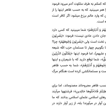
 که کمکم به طرف ملکوت آدم میرود فرمود
 هم میبینید که به حسب ظاهر اینها را از
ین که وارد عالم برزخ میشود اگر کافر است
ه است.
هَهُمْ وَ أَدْبَارَهُمْ﴾ شما میبینید که کسی دارد
 دادن عادی نیست؛ فرمود: ﴿یَضْرِبُونَ
 تخت است ولی ﴿یَضْرِبُونَ وُجُوهَهُمْ﴾ چرا؟
لا ما بگوییم چهار تا مسلمان حزب الله شیعه
اما فرمود اینها ﴿یَقْتُلُونَ النَّبِیِّینَ
ِ حَقٍّ﴾، شما توقع دارید که با شیعیان و اینها
َهُمْ وَ أَدْبَارَهُمْ﴾، شما به حسب ظاهر
ه است و مسلمانکشی کرده است هنگام مرگ
ه حسب ظاهر مجروحاند مصدوماند، اما برای
 طِبْتُمْ فَادْخُلُوها خالِدین‏﴾؛ فرشتهها میآیند
های اسلامی علمای اسلامی بدانند که ما
وار در میآورند! بله، از زیر آوار دارند در