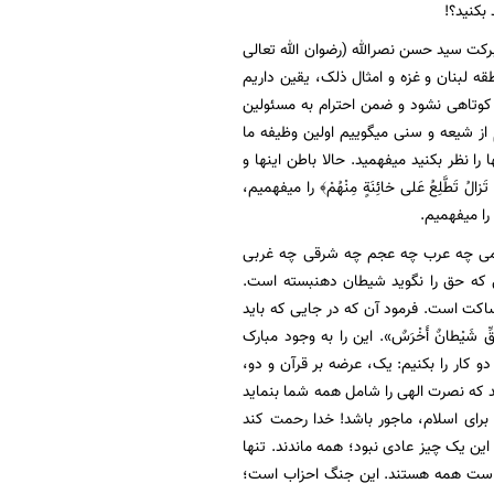
بکنید؟!
کت سید حسن نصرالله (رضوان الله تعالی
 لبنان و غزه و امثال ذلک، یقین داریم
 کوتاهی نشود و ضمن احترام به مسئولین
از شیعه و سنی میگوییم اولین وظیفه ما
ا نظر بکنید میفهمید. حالا باطن اینها و
ُ تَطَّلِعُ عَلی‏ خائِنَةٍ مِنْهُمْ﴾ را میفهمیم،
ین‏﴾ را میفهمیم.
سلامی چه عرب چه عجم چه شرقی چه غربی
 کسی که حق را نگوید شیطان دهنبسته است.
کت است. فرمود آن که در جایی که باید
شَیْطانٌ أَخْرَسٌ». این را به وجود مبارک
کار را بکنیم: یک، عرضه بر قرآن و دو،
 که نصرت الهی را شامل همه شما بنماید
 برای اسلام، ماجور باشد! خدا رحمت کند
ین یک چیز عادی نبود؛ همه ماندند. تنها
 است همه هستند. این جنگ احزاب است؛