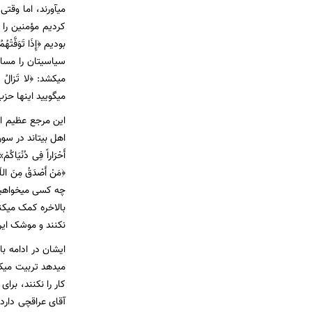
میآورند، اما وقتی ک
کردیم مؤمنین را
بودیم ﴿إِذَا تَوَفَّتْ
سیاسیتان را مسا
میکشد: ﴿لا تَزالُ تَ
میگویید اینها حزب ال
این مرجع عظیم ال
اهل بیتاند در سوریه،
أَحْرَاراً فِی دُنْ
﴿مَنْ أَصْدَقُ مِنَ ال
چه کسی میخواهید 
بالاخره کمک میکند
نکنند و موشک ایران
ایشان در ادامه با
میدهد تربیت میکن
کار را نکنند، بر
آقای عراقچی دارد 