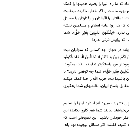
إنشاءالله ما راه انبیا را رفتیم همینها را کمک
بهره ماست و اگر خدای ناکرده بیتفاوت
 گفتند که اعمالتان را اقوالتان را رفتارتان را مسائل
 که هر روز علیه اسلام و مسلمین نقشه
﴿یَقْتُلُونَ النَّبِیِّینَ بِغَیْرِ حَقٍّ﴾. شما
زب الله برایش فرقی ندارد!
لهاند در حجاز، چه کسانی که متولیان بیت
وَ کُنْتُمْ لَا تَخَافُونَ الْمَعَادَ فَکُونُوا
گر فرمود از من راستگوتر ندارید، اینکه میگوید:
لنَّبِیِّینَ بِغَیْرِ حَقٍّ﴾، شما چه توقعی دارید؟ با
باشید! بله، حزب الله را خدا کمک میکند
 مقابل پاسخ ایران، نظامیهای شما رهگیری
ی تشریف میبرد آنجا، دارد اینها را تعلیم
ی‌خواهند بیایند شما هم کاری بکنید؛ این
به فکر خودتان باشید! این نصیحتی است که
کنید، گفتند: اگر مسائل پیچیده بود بله،