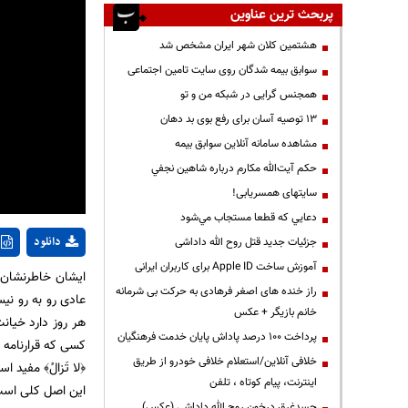
پربحث ترین عناوین
هشتمین کلان شهر ایران مشخص شد
سوابق بیمه شدگان روی سایت تامین اجتماعی
همجنس گرایی در شبکه من و تو
13 توصیه آسان برای رفع بوی بد دهان
مشاهده سامانه آنلاين سوابق بیمه
حكم آيت‌الله مكارم درباره شاهين نجفي
سایتهای همسریابی!
دعايي كه قطعا مستجاب مي‌شود
دانلود
جزئیات جدید قتل روح الله داداشی
آموزش ساخت Apple ID برای کاربران ایرانی
ایشان خاطرنشان ک
راز خنده های اصغر فرهادی به حرکت بی شرمانه
عادی رو به رو نیستی
خانم بازیگر + عکس
هر روز دارد خیان
پرداخت ۱۰۰ درصد پاداش پایان خدمت فرهنگیان
کسی که قرارنامه و
خلافی آنلاین/استعلام خلافی خودرو از طریق
﴿لا تَزالُ﴾ مفید اس
اینترنت، پیام کوتاه ، تلفن
این اصل کلی است.
جسدغرق درخون روح الله داداشی (عکس)