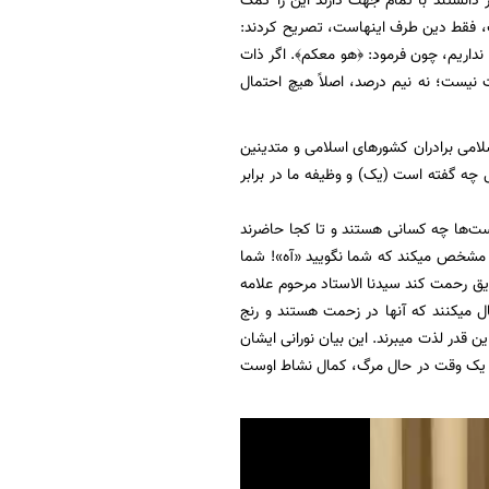
ر دانستند با تمام جهت دارند این را کمک
ست، فقط دین طرف اینهاست، تصریح کردند:
داریم، چون فرمود: ﴿هو معکم﴾. اگر ذات
نیست؛ نه نیم درصد، اصلاً هیچ احتمال
امی برادران کشور‌های اسلامی و متدینین
ل چه گفته است (یک) و وظیفه ما در برابر
ت‌ها چه کسانی هستند و تا کجا حاضرند
 کریم مشخص میکند که شما نگویید «آه»! شما
یق رحمت کند سیدنا الاستاد مرحوم علامه
ال میکنند که آنها در زحمت هستند و رنج
ن قدر لذت میبرند. این بیان نورانی ایشان
 و یک وقت در حال مرگ، کمال نشاط اوست