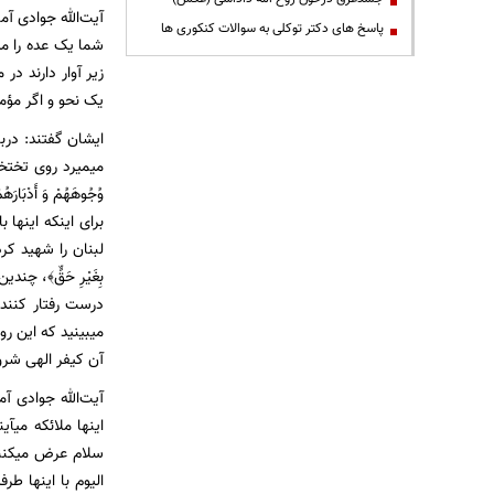
آیت‌الله جوادی آ
پاسخ های دکتر توکلی به سوالات کنکوری ها
شما یک عده را می
زیر آوار دارند در
یک نحو و اگر مؤ
ایشان گفتند: درباره 
میمیرد روی تختخو
وُجُوهَهُمْ وَ أَدْ
برای اینکه اینها ب
لبنان را شهید کردن
بِغَیْرِ حَقٍّ﴾، چن
درست رفتار کنند؟!
میبینید که این 
آن کیفر الهی شروع میشو
آیت‌الله جوادی آم
اینها ملائکه میآیند. 
سلام عرض میکنند.
الیوم با اینها طرف