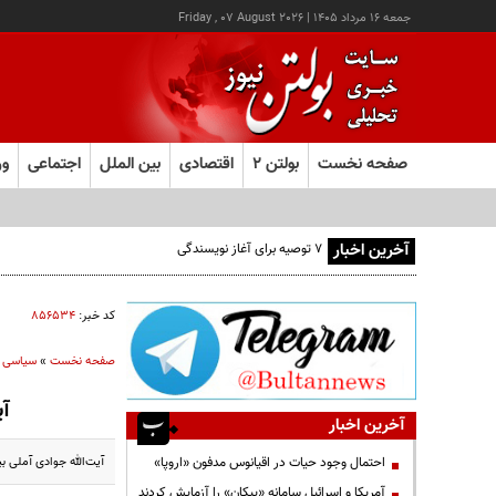
جمعه ۱۶ مرداد ۱۴۰۵
|
Friday , 07 August 2026
صفحه نخست
بولتن ۲
اقتصادی
بین الملل
اجتماعی
ور
آخرین اخبار
احیای شن‌چاله‌های جنوب تهران درکمیسیون ماده ۵نهایی شد
کد خبر:
۸۵۶۵۳۴
صفحه نخست
»
سیاسی
آی
آخرین اخبار
آیت‌الله جوادی آملی ب
احتمال وجود حیات در اقیانوس مدفون «اروپا»
آمریکا و اسرائیل سامانه «پیکان» را آزمایش کردند