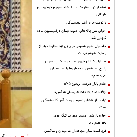
هشدار درباره فروش حواله‌های صوری خودروهای
وارداتی
۷ توصیه برای آغاز نویسندگی
احیای شن‌چاله‌های جنوب تهران درکمیسیون ماده
۵نهایی شد
خادمیان: هیچ شفیعی برای زن نزد خداوند بهتر از
رضایت شوهر نیست
سربازانِ خیابانِ ظهور؛ ملتِ مبعوثِ رودسر در
پاسخ به دشمن: «خیابان‌ها را به ناامیدان
نمی‌دهیم»
اعلام پایان مراسم اربعین ۱۴۰۵
توقف صادرات نفت عربستان به آمریکا
ترامپ از افشای کمبود مهمات آمریکا خشمگین
است
اجازه باز شدن مسیر دوم در تنگه هرمز را
نخواهیم داد
فرق است میان مجاهدان در میدان و ساکتین
گروه سیاسی
: آی