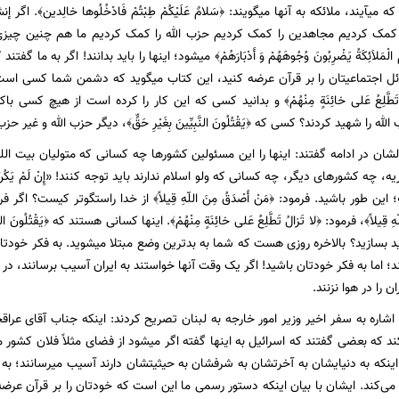
ه میآیند، ملائکه به آنها میگویند: ﴿سَلامٌ عَلَیْکُمْ طِبْتُمْ فَادْخُلُوها خالِدین‏﴾. اگر 
 کمک کردیم مجاهدین را کمک کردیم حزب الله را کمک کردیم ما هم چنین چیزی 
هُمُ الْمَلاَئِکَةُ یَضْرِبُونَ وُجُوهَهُمْ وَ أَدْبَارَهُمْ﴾ میشود؛ اینها را باید بدانند! اگر به ما
ئل اجتماعیتان را بر قرآن عرضه کنید، این کتاب میگوید که دشمن شما کسی است
طَّلِعُ عَلی‏ خائِنَةٍ مِنْهُمْ﴾ و بدانید کسی که این کار را کرده است از هیچ کسی باکی ندارد: 
له را شهید کردند؟ کسی که ﴿یَقْتُلُونَ النَّبِیِّینَ بِغَیْرِ حَقٍّ﴾، دیگر حزب الله و غیر ح
شان در ادامه گفتند: اینها را این مسئولین کشور‌ها چه کسانی که متولیان بیت ال
 چه کشور‌های دیگر، چه کسانی که ولو اسلام ندارند باید توجه کنند! «إِنْ لَمْ یَکُنْ لَکُمْ دِینٌ 
یَاکُمْ»؛ این طور باشید. فرمود: ﴿مَنْ أَصْدَقُ مِنَ اللّهِ قِیلاً﴾ از خدا راستگوتر کیست؟ ا
لّهِ قِیلاً﴾، فرمود: ﴿لا تَزالُ تَطَّلِعُ عَلی‏ خائِنَةٍ مِنْهُمْ﴾. اینها کسانی هستند که ﴿یَقْتُلُونَ ا
بسازید؟ بالاخره روزی هست که شما به بدترین وضع مبتلا میشوید. به فکر خودتان 
؛ اما به فکر خودتان باشید! اگر یک وقت آنها خواستند به ایران آسیب برسانند، در
 را در هوا نزنند.
 اشاره به سفر اخیر وزیر امور خارجه به لبنان تصریح کردند: اینکه جناب آقای عراقچ
د که بعضی گفتند که اسرائیل به اینها گفته اگر میشود از فضای مثلاً فلان کشور م
ای اینکه به دنیایشان به آخرتشان به شرفشان به حیثیتشان دارند آسیب میرسانند؛ 
می‌کند. ایشان با بیان اینکه دستور رسمی ما این است که خودتان را بر قرآن عرضه 