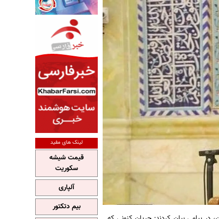
لینک های مفید
قیمت شیشه
سکوریت
آلپاری
بیم دتکتور
، در پیامی بیان کردند: جریان کنونی که