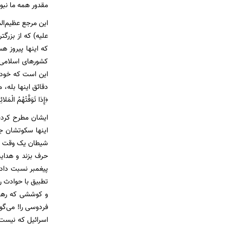
مقدور همه ما نبود
این مرجع عظیم‌ال
علیه) که از بزرگ
که اینها پیروز ه
کشور‌های اسلامی 
این است که خودما
دقائق اینها بله، ممکن
﴿إِذا تَوَفَّتْهُمُ الْم
ایشان مطرح کردن
اینها سکوتشان جای
شیطان یک وقت حر
حرف بزند و هدایت 
پیغمبر نسبت دادن
تطبیق با حوادث ر
و کوششی که رهبر 
فردوسی را! می‌گو
اسرائیل که نیست