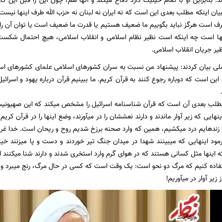
: بنابراین او با تمام حیثیت دارد دفاع میکند و آنها هم، چون این را قبل این کا
 بیان اینکه مطلب بعدی این است که نه ایران نه لبنان نه حزب الله طرف اینها نی
ف است هرگز نباید بگوییم ما ضعیف هستیم یا قدرت ما ضعیف است یا توان آن را ن
نها است چه اینکه است نظیر نظام اسلامی و انقلاب اسلامی، هیچ احتمال شکست 
 جریان انقلاب اسلامی.
ملی بیان کردند: پیشنهاد من نسبت به سران کشور‌های اسلامی علمای کشور‌های اسل
ین است که دوباره رجوع کنند به قرآن کریم. ما ببینیم قرآن درباره یهود و اسرائی
 مطلب بعدی آن است که قرآن شناسنامه اسرائیل را مشخص میکند که این صهیونیس
ً اینهایی که زیر آوار ماندند و دارند نعششان را در میآورند، وضع اینها را در قرآن
 تا زندهایم درد میکشیم، همین که وارد صحنه برزخ شدیم روح و ریحان است. خدا غر
رمود اینهایی که میبینند شهدا در میدان جنگ تیر خوردند و دست و پا میزنند خی
ه اینها مثل کسانی هستند که در هوای گرم وارد استخری شدند و دارند شنا میکنند ای
استفاده کنیم که مرگ دو نحو است: یک وقت است که کسی در حال مرگ، رنج میبرد
ز زیر آوار در میآوریم!