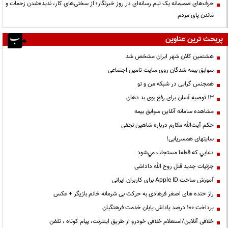
حرف‌های صمیمانه یک تیم رسانه‌ای در روز خبرنگار؛ از سختی‌های کار، ندیده‌شدن زحمات و
ماندن پای مردم
پربحث ترین عناوین
هشتمین کلان شهر ایران مشخص شد
سوابق بیمه شدگان روی سایت تامین اجتماعی
همجنس گرایی در شبکه من و تو
13 توصیه آسان برای رفع بوی بد دهان
مشاهده سامانه آنلاين سوابق بیمه
حكم آيت‌الله مكارم درباره شاهين نجفي
سایتهای همسریابی!
دعايي كه قطعا مستجاب مي‌شود
جزئیات جدید قتل روح الله داداشی
آموزش ساخت Apple ID برای کاربران ایرانی
راز خنده های اصغر فرهادی به حرکت بی شرمانه خانم بازیگر + عکس
پرداخت ۱۰۰ درصد پاداش پایان خدمت فرهنگیان
خلافی آنلاین/استعلام خلافی خودرو از طریق اینترنت، پیام کوتاه ، تلفن