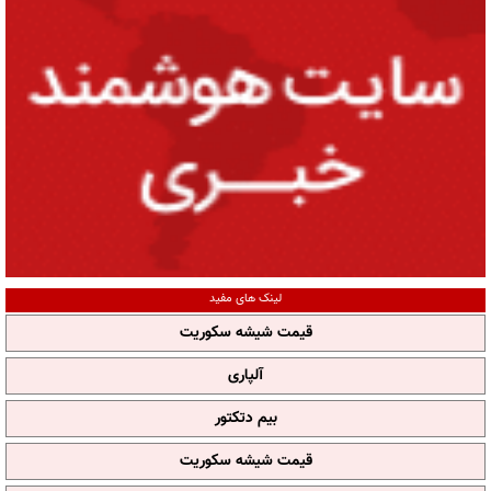
لینک های مفید
قیمت شیشه سکوریت
آلپاری
بیم دتکتور
قیمت شیشه سکوریت