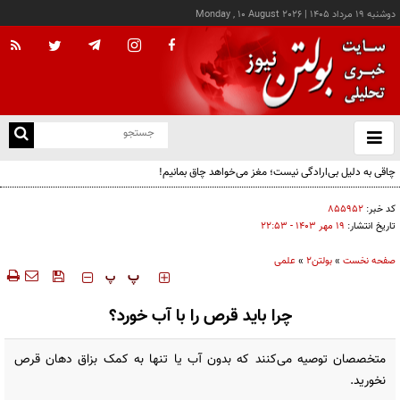
دوشنبه ۱۹ مرداد ۱۴۰۵
|
Monday , 10 August 2026
از
و
ته
چاقی به دلیل بی‌ارادگی نیست؛ مغز می‌خواهد چاق بمانیم!
ن
نو
کد خبر:
۸۵۵۹۵۲
تاریخ انتشار:
۱۹ مهر ۱۴۰۳ - ۲۲:۵۳
صفحه نخست
»
بولتن2
»
علمی
‍‍‍ پ
پ
چرا باید قرص را با آب خورد؟
متخصصان توصیه می‌کنند که بدون آب یا تنها به کمک بزاق دهان قرص‌
نخورید.