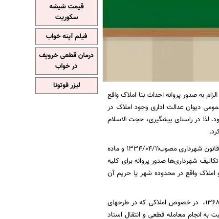
قیمت شیشه
سکوریت
فیلم آپنه خواب
درمان قطعی خروپف
در خواب
لیزر فوتونا
ام به صدور پروانه احداث بنا املاک واقع
مومی دیوان عدالت اداری وجود املاک در
د. لذا در راستای پیشگیری، حجت الاسلام
رد.
به نقل از روابط عمومی دیوان عدالت اداری؛ با توجه به صراحت بند ۲۴ ماده ۵۵ قانون شهرداری مصوب1334/04/11 و ماده
تقای نظام مالی کشور مصوب 1394/02/01، یکی از مهمترین تکالیف شهرداری‌ها صدور پروانه برای کلیه
100 قانون شهرداری، مالکان اراضی و املاک واقع در محدوده شهر یا حریم آن
مطابق ماده واحده قانون تعیین وضعیت املاک واقع در طر­ح­های دولتی و شهردار­ی­ها مصوب 1368/08/29، در خصوص املاکی که در طرح­های
قع شده­اند، پس از اعلام رسمی وجود طرح باید حداکثر ظرف مدت 18 ماه نسبت به انجام معامله قطعی و انتقال اسناد