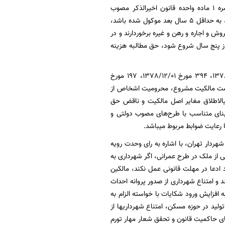
رسمی و پرداخت بها یا عوض آن طبق قوانین مربوط اقدام نمایند و به موجب قانون اصلاح تبصره 1 ماده واحده قانون اخیرالذکر مصوب
1380/01/22 در صورتي كه اجراي طرح و تملك املاك واقع در آن به موجب برنامه زمان­بندي مصوب، به حداقل ۵ سال بعد موكول شده باشد،‌
وش و اجاره و رهن و غيره برخوردارند و در‌
رح قبل از پنج سال شروع شود، حق مطالبه هزينه
از سوی دیگر آراء متعدد هیأت عمومی دیوان عدالت اداری از جمله آراء شماره ۴۷ مورخ 1378/02/25، ۳9۴ مورخ 1378/12/01، ۱۹۷ مورخ
اعتبار اصل تسلیط و حرمت مالکیت مشروع، محرومیت اشخاص از
ی­الاطلاق مغایر اصل مالکیت و ناقض حق
 بنای متناسب با طرح‌های مصوب دولتی و
یت ضوابط مربوط می‎باشد.
ردار تهران، با اشاره به رای وحدت رویه
قوع قسمتی از ملک در طرح عمرانی، اگر شهرداری به
ادعا در مهلت قانونی عمل نکند، مالکین
ذیحق به اعمال انحاء حقوق مالکانه خود از جمله احداث بنای مجاز در سهم خود می‎باشند و امتناع شهرداری از صدور پروانه احداث
ه افزایش ورود شکایات با خواسته الزام به
ولید در حوزه مسکن، امتناع شهرداری­ها از
ای حاکمیت قانون و تحقق شعار مهار تورم