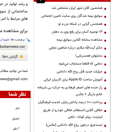
و رشد تولید در ح
هشتمین کلان شهر ایران مشخص شد
ساختمانی از سوی
سوابق بیمه شدگان روی سایت تامین اجتماعی
های مرتبط با امر،
همجنس گرایی در شبکه من و تو
برای مشاهده مطا
13 توصیه آسان برای رفع بوی بد دهان
مشاهده سامانه آنلاين سوابق بیمه
برچسب ها:
شهرداری
حكم آيت‌الله مكارم درباره شاهين نجفي
سایتهای همسریابی!
گزارش خطا
دعايي كه قطعا مستجاب مي‌شود
شما می توانید مطالب 
جزئیات جدید قتل روح الله داداشی
nnews@gmail.com
آموزش ساخت Apple ID برای کاربران ایرانی
راز خنده های اصغر فرهادی به حرکت بی شرمانه
نظر شما
خانم بازیگر + عکس
پرداخت ۱۰۰ درصد پاداش پایان خدمت فرهنگیان
نام
خلافی آنلاین/استعلام خلافی خودرو از طریق
اینترنت، پیام کوتاه ، تلفن
ایمیل
جسدغرق درخون روح الله داداشی (عکس)
* نظر