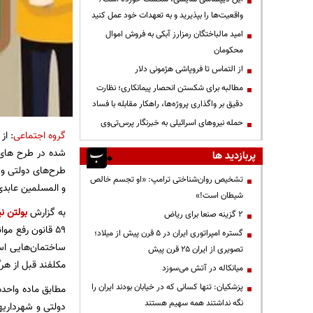
واقعیت‌ها را بپذیرید و به تعهدات خود عمل کنید
امید مالباختگان رمزارز آبکی به فروش اموال
محکومان
از التماس تا فروپاشی هژمونی دلار
مطالبه برای شکستن انحصار پیمانکاری؛ نظارت
دقیق بر واگذاری پروژه‌ها، راهکار مقابله با فساد
حمله نیروهای اسرائیلی به خبرنگار پرس‌تی‌وی
گروه اجتماعی
: از
شده در طرح های د
پربازدید ها
طرح‌های دولتی و 
تشخیص روان‌شناختی ترامپ: «او تجسم خالص
و المسلمین عابدی
شیطان است!»
به گزارش
بولتن نی
۲ گزینه صنعا برای ریاض
گستره امپراتوری ایران در ۵ قرن پیش از میلاد؛
تصویری از ایران ۲۵ قرن پیش
مکلفند قبل از هرگ
میانکاله در آتش می‌سوزد
پزشکیان: تنها کسانی که در خیابان بودند ایران را
نگه نداشتند همه سهیم هستند