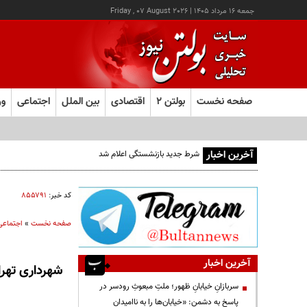
جمعه ۱۶ مرداد ۱۴۰۵
|
Friday , 07 August 2026
صفحه نخست
بولتن ۲
اقتصادی
بین الملل
اجتماعی
ور
آخرین اخبار
شرط جدید بازنشستگی اعلام شد
کد خبر:
۸۵۵۷۹۱
صفحه نخست
»
اجتماعی
آخرین اخبار
شهرداری تهرا
سربازانِ خیابانِ ظهور؛ ملتِ مبعوثِ رودسر در
پاسخ به دشمن: «خیابان‌ها را به ناامیدان