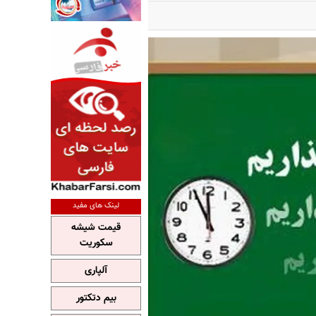
لینک های مفید
قیمت شیشه
سکوریت
آلپاری
بیم دتکتور