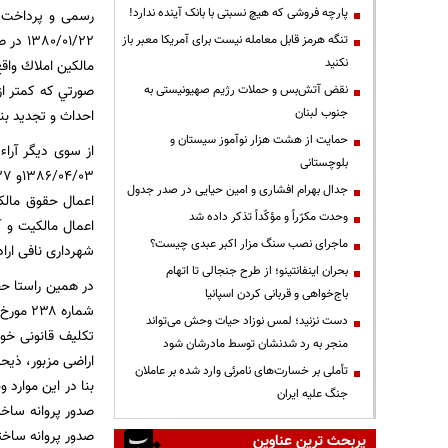
پارچه فروشی که هیچ نسبتی با بانک آینده ندارد!
تنگه هرمز قابل معامله نیست برای آمریکا معبر باز
نکنید
مالكين املاك واقع
نقض آتش‌بس و حملات رژیم صهیونیستی به
جنوب لبنان
احداث و ‌تجديد بنا 
حمایت از هشت هزار نوآموز سیستان و
بلوچستانی
جدال بهرام افشاری و امین حیایی در صدر جدول
اعمال حقوق مالکا
وحدت مکرّراً و مؤکّداً تذکر داده شد
اعمال مالکیت و آ
ماجرای نصب سنگ مزار اکبر عبدی چیست؟
شهرداری نافی اراد
بحران اینفانتینو؛ از طرح جنجالی تا اتهام
در همین راستا حج
باج‌خواهی و قربانی کردن اسپانیا
دست نزنید؛ لمس نوزاد حیات وحش می‌تواند
تکلیف قانونی خود
منجر به رد شدنشان توسط مادرشان شود
تأملی بر خسارت‌های نامرئی وارد شده بر عاملان
بنا در این موارد 
جنگ علیه ایران
صدور پروانه ساختم
صدور پروانه ساخت
پربحث ترین عناوین