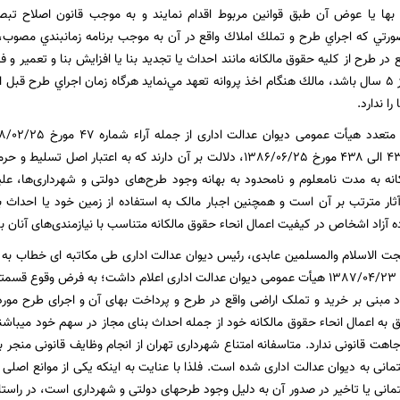
 در طرح از كليه حقوق مالكانه مانند احداث يا تجديد بنا يا افزايش بنا و تعمير و فر
صورتي كه كمتر از ۵ سال باشد، مالك هنگام اخذ پروانه تعهد مي‌نمايد هرگاه زمان اجراي ط
را ندارد.
1386/04/03و ۴۳۷ الی ۴۳۸ مورخ 1386/06/25، دلالت بر آن دارند که به 
نه به مدت نامعلوم و نامحدود به بهانه وجود طرح‌های دولتی و شهرداری‌ها، عل
ثار مترتب بر آن است و همچنین اجبار مالک به استفاده از زمین خود یا احداث
ه آزاد اشخاص در کیفیت اعمال انحاء حقوق مالکانه متناسب با نیازمندی‌های آنان با رعا
ت الاسلام والمسلمین عابدی، رئیس دیوان عدالت اداری طی مکاتبه ای خطاب به شه
شماره ۲۳۸ مورخ 1387/04/23 هیأت عمومی دیوان عدالت اداری اعلام داشت؛ به فرض و
 مبنی بر خرید و تملک اراضی واقع در طرح و پرداخت بهای آن و اجرای طرح مورد 
اراضی مزبور، 
وجاهت قانونی ندارد. متاسفانه امتناع شهرداری تهران از انجام وظایف قانونی منجر ب
انی به دیوان عدالت اداری شده است. فلذا با عنایت به اینکه یکی از موانع اصلی ت
مانی یا تاخیر در صدور آن به دلیل وجود طرح­های دولتی و شهرداری است، در راست