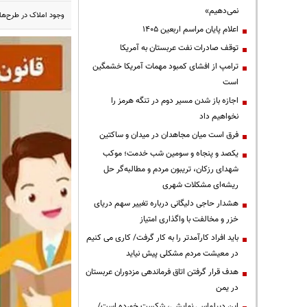
نمی‌دهیم»
وجود املاک در طرح‌ها
اعلام پایان مراسم اربعین ۱۴۰۵
توقف صادرات نفت عربستان به آمریکا
ترامپ از افشای کمبود مهمات آمریکا خشمگین
است
اجازه باز شدن مسیر دوم در تنگه هرمز را
نخواهیم داد
فرق است میان مجاهدان در میدان و ساکتین
یکصد و پنجاه و سومین شب خدمت؛ موکب
شهدای رزکان، تریبون مردم و مطالبه‌گر حل
ریشه‌ای مشکلات شهری
هشدار حاجی دلیگانی درباره تغییر سهم دریای
خزر و مخالفت با واگذاری امتیاز
باید افراد کارآمدتر را به کار گرفت/ کاری می کنیم
در معیشت مردم مشکلی پیش نیاید
هدف قرار گرفتن اتاق‌ فرماندهی مزدوران عربستان
در یمن
این دیپلماسی نمایشی، شکست خورده است/