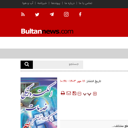
تماس با ما
|
درباره ما
|
پیوندها
|
خبرنامه
|
آب و هوا
تاریخ انتشار:
۱۶ مهر ۱۴۰۳ - ۱۰:۴۸
‍‍‍ پ
پ
طع مختلف،..