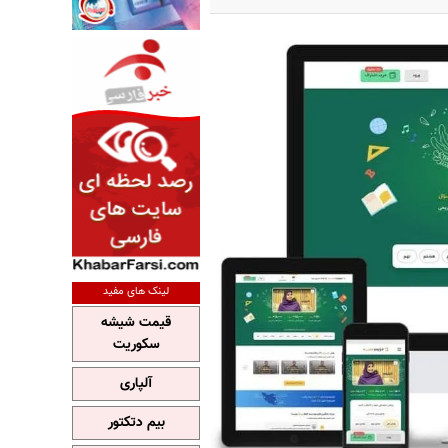
لینک های مفید
قیمت شیشه
سکوریت
آلپاری
بیم دتکتور