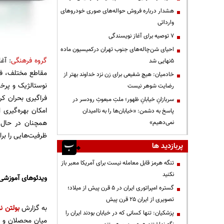
هشدار درباره فروش حواله‌های صوری خودروهای
وارداتی
۷ توصیه برای آغاز نویسندگی
احیای شن‌چاله‌های جنوب تهران درکمیسیون ماده
گروه فرهنگی
: آغ
۵نهایی شد
مقاطع مختلف، فض
خادمیان: هیچ شفیعی برای زن نزد خداوند بهتر از
نوستالژیک و پرخا
رضایت شوهر نیست
فراگیری بحران ک
سربازانِ خیابانِ ظهور؛ ملتِ مبعوثِ رودسر در
امکان بهره‌گیری 
پاسخ به دشمن: «خیابان‌ها را به ناامیدان
همچنان در حال 
نمی‌دهیم»
ظرفیت‌هایی را برا
پربازدید ها
تنگه هرمز قابل معامله نیست برای آمریکا معبر باز
نکنید
ویدئوهای آموزشی با 5 میلیون ب
گستره امپراتوری ایران در ۵ قرن پیش از میلاد؛
تصویری از ایران ۲۵ قرن پیش
به گزارش
بولتن نی
پزشکیان: تنها کسانی که در خیابان بودند ایران را