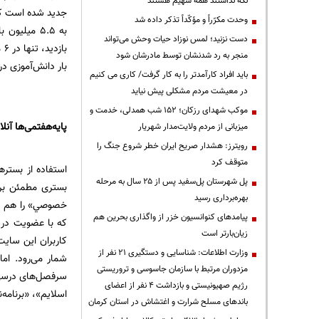
نگه نداشتند همه سهیم هستند
جدید شده است که
وحدت مکرّراً و مؤکّداً تذکر داده شد
دست نزنید؛ لمس نوزاد حیات وحش می‌تواند
منجر به رد شدنشان توسط مادرشان شود
بار دانش‌آموزی در
باید افراد کارآمدتر را به کار گرفت/ کاری می کنیم
در معیشت مردم مشکلی پیش نیاید
موکب شهدای رزکان؛ ۱۵۲ شب همدلی، خدمت و
پایه‌هفتمی‌ها آنلا
میزبانی از مردم ولایت‌مدار شهریار
رویترز: هشدار صریح ایران خطر شروع جنگ را
متوقف کرد
استفاده از بستره
پل شهرستان پل‌سفید پس از ۲۵ سال به مرحله
بستری مطمئن بر
بهره‌برداری رسید
پیامدهای کنوانسیون خزر از واگذاری بحرین هم
زیان‌بارتر است
کاربران این سای
وزارت اطلاعات: شناسایی و دستگیری ۲۱ نفر از
شمار می‌رود. ام
مزدوران مرتبط با سازمان جاسوسی و تروریستی
سرفصل‌های درسی ن
رژیم صهیونیستی و بازداشت ۴ نفر از اعضای
اسلایم»، «برنامه‌
باندهای مسلح شرارت و اغتشاش در استان کرمان