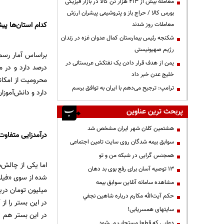
معامله بیش از ۴۱۳ هزار تن کالا در بازار فیزیکی
بورس کالا / حراج باز و پتروشیمی پیشران ارزش
کدام استان‌ها پیش
معاملات روز شدند
شکنجه رئیس بیمارستان کمال عدوان غزه در زندان
رژیم صهیونیستی
یمن از هدف قرار دادن یک نفتکش عربستانی در
درصد دارد و در م
خلیج عدن خبر داد
محرومیت از امکانا
ترامپ: ترجیح می‌دهم با ایران به توافق برسم
دارد و دانش‌آموزا
پربحث ترین عناوین
هشتمین کلان شهر ایران مشخص شد
درآمدزایی متفاوت
سوابق بیمه شدگان روی سایت تامین اجتماعی
همجنس گرایی در شبکه من و تو
اما یکی از چالش
13 توصیه آسان برای رفع بوی بد دهان
مشاهده سامانه آنلاين سوابق بیمه
حكم آيت‌الله مكارم درباره شاهين نجفي
در این بستر را ا
سایتهای همسریابی!
دعايي كه قطعا مستجاب مي‌شود