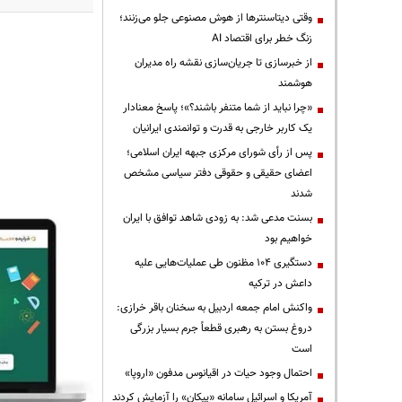
وقتی دیتاسنترها از هوش مصنوعی جلو می‌زنند؛
زنگ خطر برای اقتصاد AI
از خبرسازی تا جریان‌سازی نقشه راه مدیران
هوشمند
«چرا نباید از شما متنفر باشند؟»؛ پاسخ معنادار
یک کاربر خارجی به قدرت و توانمندی ایرانیان
پس از رأی شورای مرکزی جبهه ایران اسلامی؛
اعضای حقیقی و حقوقی دفتر سیاسی مشخص
شدند
بسنت مدعی شد: به زودی شاهد توافق با ایران
خواهیم بود
دستگیری ۱۰۴ مظنون طی عملیات‌هایی علیه
داعش در ترکیه
واکنش امام جمعه اردبیل به سخنان باقر خرازی:
دروغ بستن به رهبری قطعاً جرم بسیار بزرگی
است
احتمال وجود حیات در اقیانوس مدفون «اروپا»
آمریکا و اسرائیل سامانه «پیکان» را آزمایش کردند