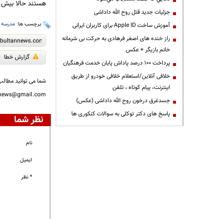
هستند حالا بیش از ۱۷۰معلم عضو سیستم «معلم خصوصی» در فیلیمومدرس
جزئیات جدید قتل روح الله داداشی
برچسب ها:
مدرسه
،
آموزش ساخت Apple ID برای کاربران ایرانی
راز خنده های اصغر فرهادی به حرکت بی شرمانه
خانم بازیگر + عکس
گزارش خطا
پرداخت ۱۰۰ درصد پاداش پایان خدمت فرهنگیان
خلافی آنلاین/استعلام خلافی خودرو از طریق
شما می توانید مطالب 
اینترنت، پیام کوتاه ، تلفن
nnews@gmail.com
جسدغرق درخون روح الله داداشی (عکس)
پاسخ های دکتر توکلی به سوالات کنکوری ها
نظر شما
نام
ایمیل
* نظر