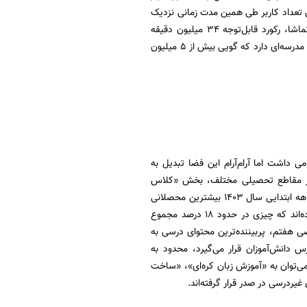
 تعداد کاربر طی همین مدت زمانی نزدیک
به 5.5 میلیون بار، ویدئوهای آموزشی بارگذاری شده در این سایت را پلی کرده‌اند و از نظر زمان تماشا، رکورد قابل‌توجه 34 میلیون دقیقه
بازدید، تنها در 6 ماه، در این سایت به ثبت رسیده‌ است. این اعداد و ارقام حکایت از فعالیت گسترده مدرسه‌ای دارد که گویی بیش از 5 میلیون
 داشت اما آرام‌آرام این فضا تبدیل به
در مقاطع تحصیلی مختلف، بخش «کلاس
خصوصي» را هم برای بهره‌مندی کاربران خود فعال کرده است. براساس گزارش رسمی، تا پایان 6 ماهه ابتدایی سال 1403 بیشترین محصلانی
که با عضویت در «فیلیمومدرسه» از محتوای آموزشی آن استفاده می‌کنند، مربوط به پایه هفتم بوده‌اند که چیزی در حدود 18 درصد مجموع
 هفتم، پربیننده‌ترین محتوای درسی به
س دانش‌آموزان قرار می‌گیرد، محدود به
ی‌توان به «آموزش زبان کره‌ای»، «ساخت
غیردرسی در صدر قرار گرفته‌اند.