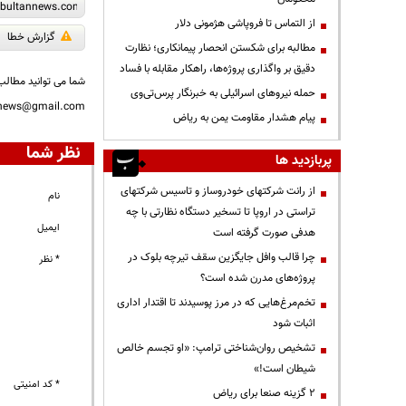
از التماس تا فروپاشی هژمونی دلار
گزارش خطا
مطالبه برای شکستن انحصار پیمانکاری؛ نظارت
دقیق بر واگذاری پروژه‌ها، راهکار مقابله با فساد
شما می توانید مطالب 
حمله نیروهای اسرائیلی به خبرنگار پرس‌تی‌وی
nnews@gmail.com
پیام هشدار مقاومت یمن به ریاض
نظر شما
پربازدید ها
از رانت‌ شرکتهای خودروساز و تاسیس شرکتهای
نام
تراستی در اروپا تا تسخیر دستگاه نظارتی با چه
ایمیل
هدفی صورت گرفته است
چرا قالب وافل جایگزین سقف تیرچه بلوک در
* نظر
پروژه‌های مدرن شده است؟
تخم‌مرغ‌هایی که در مرز پوسیدند تا اقتدار اداری
اثبات شود
تشخیص روان‌شناختی ترامپ: «او تجسم خالص
شیطان است!»
* کد امنیتی
۲ گزینه صنعا برای ریاض