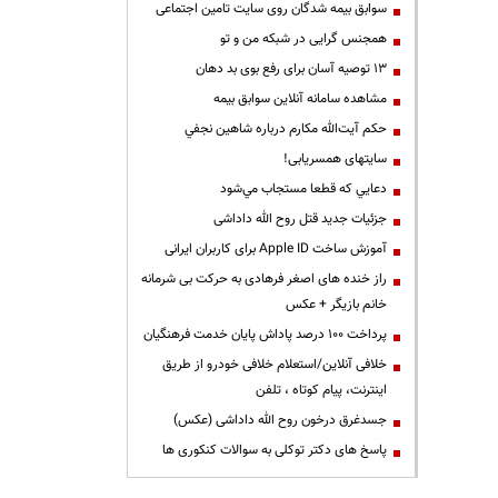
سوابق بیمه شدگان روی سایت تامین اجتماعی
همجنس گرایی در شبکه من و تو
13 توصیه آسان برای رفع بوی بد دهان
مشاهده سامانه آنلاين سوابق بیمه
حكم آيت‌الله مكارم درباره شاهين نجفي
سایتهای همسریابی!
دعايي كه قطعا مستجاب مي‌شود
جزئیات جدید قتل روح الله داداشی
آموزش ساخت Apple ID برای کاربران ایرانی
راز خنده های اصغر فرهادی به حرکت بی شرمانه
خانم بازیگر + عکس
پرداخت ۱۰۰ درصد پاداش پایان خدمت فرهنگیان
خلافی آنلاین/استعلام خلافی خودرو از طریق
اینترنت، پیام کوتاه ، تلفن
جسدغرق درخون روح الله داداشی (عکس)
پاسخ های دکتر توکلی به سوالات کنکوری ها