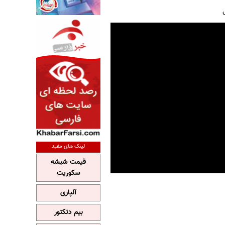
لینک های مفید
قیمت شیشه
سکوریت
آلپاری
بیم دتکتور