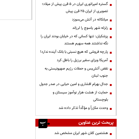
گستره امپراتوری ایران در ۵ قرن پیش از میلاد؛
تصویری از ایران ۲۵ قرن پیش
میانکاله در آتش می‌سوزد
زلزله شهر یاسوج را لرزاند
پزشکیان: تنها کسانی که در خیابان بودند ایران را
نگه نداشتند همه سهیم هستند
پارچه فروشی که هیچ نسبتی با بانک آینده ندارد!
آمریکا ویزای سفیر برزیل را باطل کرد
نقض آتش‌بس و حملات رژیم صهیونیستی به
جنوب لبنان
جدال بهرام افشاری و امین حیایی در صدر جدول
حمایت از هشت هزار نوآموز سیستان و
بلوچستانی
وحدت مکرّراً و مؤکّداً تذکر داده شد
پربحث ترین عناوین
هشتمین کلان شهر ایران مشخص شد