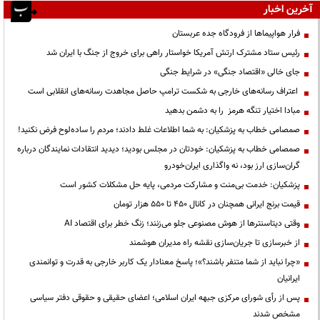
آخرین اخبار
فرار هواپیماها از فرودگاه جده عربستان
رئیس ستاد مشترک ارتش آمریکا خواستار راهی برای خروج از جنگ با ایران شد
جای خالی «اقتصاد جنگی» در شرایط جنگی
اعتراف رسانه‌های خارجی به شکست ترامپ حاصل مجاهدت رسانه‌های انقلابی است
مبادا اختیار تنگه هرمز را به دشمن بدهید
صمصامی خطاب به پزشکیان: به شما اطلاعات غلط دادند؛ مردم را ساده‌لوح فرض نکنید!
صمصامی خطاب به پزشکیان: خودتان در مجلس بودید؛ دیدید انتقادات نمایندگان درباره
گران‌سازی ارز بود، نه واگذاری ایران‌خودرو
پزشکیان: خدمت بی‌منت و مشارکت مردمی، پایه حل مشکلات کشور است
قیمت‌ برنج ایرانی همچنان در کانال ۴۵۰ تا ۵۵۰ هزار تومان
وقتی دیتاسنترها از هوش مصنوعی جلو می‌زنند؛ زنگ خطر برای اقتصاد AI
از خبرسازی تا جریان‌سازی نقشه راه مدیران هوشمند
«چرا نباید از شما متنفر باشند؟»؛ پاسخ معنادار یک کاربر خارجی به قدرت و توانمندی
ایرانیان
پس از رأی شورای مرکزی جبهه ایران اسلامی؛ اعضای حقیقی و حقوقی دفتر سیاسی
مشخص شدند