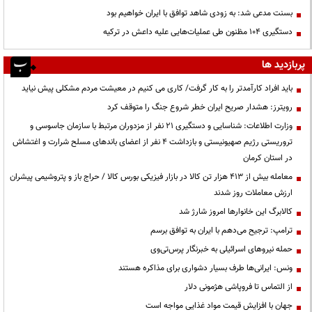
بسنت مدعی شد: به زودی شاهد توافق با ایران خواهیم بود
دستگیری ۱۰۴ مظنون طی عملیات‌هایی علیه داعش در ترکیه
پربازدید ها
باید افراد کارآمدتر را به کار گرفت/ کاری می کنیم در معیشت مردم مشکلی پیش نیاید
رویترز: هشدار صریح ایران خطر شروع جنگ را متوقف کرد
وزارت اطلاعات: شناسایی و دستگیری ۲۱ نفر از مزدوران مرتبط با سازمان جاسوسی و
تروریستی رژیم صهیونیستی و بازداشت ۴ نفر از اعضای باندهای مسلح شرارت و اغتشاش
در استان کرمان
معامله بیش از ۴۱۳ هزار تن کالا در بازار فیزیکی بورس کالا / حراج باز و پتروشیمی پیشران
ارزش معاملات روز شدند
کالابرگ این خانوارها امروز شارژ شد
ترامپ: ترجیح می‌دهم با ایران به توافق برسم
حمله نیروهای اسرائیلی به خبرنگار پرس‌تی‌وی
ونس: ایرانی‌ها طرف بسیار دشواری برای مذاکره هستند
از التماس تا فروپاشی هژمونی دلار
جهان با افزایش قیمت مواد غذایی مواجه است