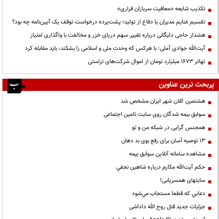
تکذیب شایعه «معافیت سربازان فراری»
تقسیم غنایم مدیران یا دفاع از تولید؛ پشت‌پرده درخواست توقف یک آیین‌نامه چه بود؟
هشدار حاجی دلیگانی درباره تغییر سهم دریای خزر و مخالفت با واگذاری امتیاز
آیت‌الله جوادی آملی: با هرکس که وحدت ملی و اسلامی را بشکند، باید مقابله کرد
تهاتر ۱۶۷۳ میلیارد تومان از اموال شرکت‌های تراستی
پربحث ترین عناوین
هشتمین کلان شهر ایران مشخص شد
سوابق بیمه شدگان روی سایت تامین اجتماعی
همجنس گرایی در شبکه من و تو
13 توصیه آسان برای رفع بوی بد دهان
مشاهده سامانه آنلاين سوابق بیمه
حكم آيت‌الله مكارم درباره شاهين نجفي
سایتهای همسریابی!
دعايي كه قطعا مستجاب مي‌شود
جزئیات جدید قتل روح الله داداشی