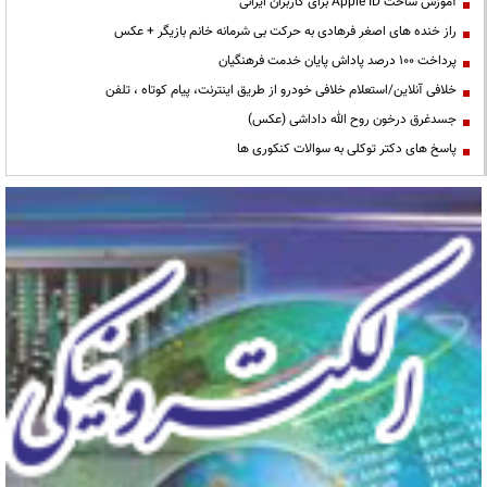
آموزش ساخت Apple ID برای کاربران ایرانی
راز خنده های اصغر فرهادی به حرکت بی شرمانه خانم بازیگر + عکس
پرداخت ۱۰۰ درصد پاداش پایان خدمت فرهنگیان
خلافی آنلاین/استعلام خلافی خودرو از طریق اینترنت، پیام کوتاه ، تلفن
جسدغرق درخون روح الله داداشی (عکس)
پاسخ های دکتر توکلی به سوالات کنکوری ها