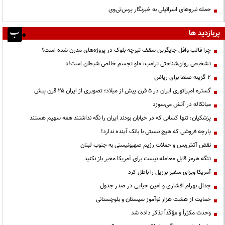
حمله نیروهای اسرائیلی به خبرنگار پرس‌تی‌وی
پربازدید ها
چرا قالب وافل جایگزین سقف تیرچه بلوک در پروژه‌های مدرن شده است؟
تشخیص روان‌شناختی ترامپ: «او تجسم خالص شیطان است!»
۲ گزینه صنعا برای ریاض
گستره امپراتوری ایران در ۵ قرن پیش از میلاد؛ تصویری از ایران ۲۵ قرن پیش
میانکاله در آتش می‌سوزد
پزشکیان: تنها کسانی که در خیابان بودند ایران را نگه نداشتند همه سهیم هستند
پارچه فروشی که هیچ نسبتی با بانک آینده ندارد!
نقض آتش‌بس و حملات رژیم صهیونیستی به جنوب لبنان
تنگه هرمز قابل معامله نیست برای آمریکا معبر باز نکنید
آمریکا ویزای سفیر برزیل را باطل کرد
جدال بهرام افشاری و امین حیایی در صدر جدول
حمایت از هشت هزار نوآموز سیستان و بلوچستانی
وحدت مکرّراً و مؤکّداً تذکر داده شد