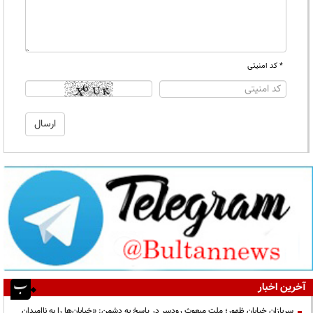
* کد امنیتی
آخرین اخبار
سربازانِ خیابانِ ظهور؛ ملتِ مبعوثِ رودسر در پاسخ به دشمن: «خیابان‌ها را به ناامیدان