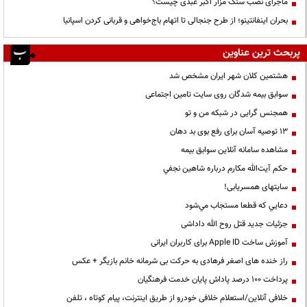
ماجرای نصب سنگ مزار اکبر عبدی چیست؟
بحران اینفانتینو؛ از طرح جنجالی تا اتهام باج‌خواهی و قربانی کردن اسپانیا
پربحث ترین عناوین
هشتمین کلان شهر ایران مشخص شد
سوابق بیمه شدگان روی سایت تامین اجتماعی
همجنس گرایی در شبکه من و تو
13 توصیه آسان برای رفع بوی بد دهان
مشاهده سامانه آنلاين سوابق بیمه
حكم آيت‌الله مكارم درباره شاهين نجفي
سایتهای همسریابی!
دعايي كه قطعا مستجاب مي‌شود
جزئیات جدید قتل روح الله داداشی
آموزش ساخت Apple ID برای کاربران ایرانی
راز خنده های اصغر فرهادی به حرکت بی شرمانه خانم بازیگر + عکس
پرداخت ۱۰۰ درصد پاداش پایان خدمت فرهنگیان
خلافی آنلاین/استعلام خلافی خودرو از طریق اینترنت، پیام کوتاه ، تلفن