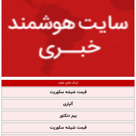
لینک های مفید
قیمت شیشه سکوریت
آلپاری
بیم دتکتور
قیمت شیشه سکوریت