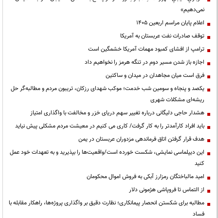
نمی‌دهیم»
اعلام پایان مراسم اربعین ۱۴۰۵
توقف صادرات نفت عربستان به آمریکا
ترامپ از افشای کمبود مهمات آمریکا خشمگین است
اجازه باز شدن مسیر دوم در تنگه هرمز را نخواهیم داد
فرق است میان مجاهدان در میدان و ساکتین
یکصد و پنجاه و سومین شب خدمت؛ موکب شهدای رزکان، تریبون مردم و مطالبه‌گر حل
ریشه‌ای مشکلات شهری
هشدار حاجی دلیگانی درباره تغییر سهم دریای خزر و مخالفت با واگذاری امتیاز
باید افراد کارآمدتر را به کار گرفت/ کاری می کنیم در معیشت مردم مشکلی پیش نیاید
هدف قرار گرفتن اتاق‌ فرماندهی مزدوران عربستان در یمن
این دیپلماسی نمایشی، شکست خورده است/واقعیت‌ها را بپذیرید و به تعهدات خود عمل
کنید
امید مالباختگان رمزارز آبکی به فروش اموال محکومان
از التماس تا فروپاشی هژمونی دلار
مطالبه برای شکستن انحصار پیمانکاری؛ نظارت دقیق بر واگذاری پروژه‌ها، راهکار مقابله با
فساد