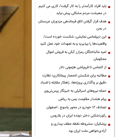
باید افراد کارآمدتر را به کار گرفت/ کاری می کنیم
در معیشت مردم مشکلی پیش نیاید
هدف قرار گرفتن اتاق‌ فرماندهی مزدوران عربستان
در یمن
این دیپلماسی نمایشی، شکست خورده است/
واقعیت‌ها را بپذیرید و به تعهدات خود عمل کنید
امید مالباختگان رمزارز آبکی به فروش اموال
محکومان
از التماس تا فروپاشی هژمونی دلار
مطالبه برای شکستن انحصار پیمانکاری؛ نظارت
دقیق بر واگذاری پروژه‌ها، راهکار مقابله با فساد
حمله نیروهای اسرائیلی به خبرنگار پرس‌تی‌وی
پیام هشدار مقاومت یمن به ریاض
تصادف ۱۲ خودرو در محور یاسوج ـ اصفهان
رکوردشکنی دختر دونده ایران در بلاروس
پزشکیان: مشروطه نقطه عطف بیداری و
آزادی‌خواهی ملت ایران بود