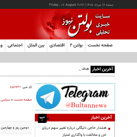
جمعه ۱۶ مرداد ۱۴۰۵
|
Friday , 07 August 2026
صفحه نخست
بولتن ۲
اقتصادی
بین الملل
اجتماعی
ور
آخرین اخبار
هدف قرار گرفتن اتاق‌ فرماندهی مزدوران عربستان در یمن
کد خبر:
۸۵۱۹۳۱
صفحه نخست
»
سیاسی
آخرین اخبار
دومین روز و چهارمین
هشدار حاجی دلیگانی درباره تغییر سهم دریای
خزر و مخالفت با واگذاری امتیاز