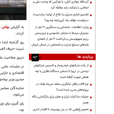
آیت‌الله جوادی آملی: با هرکس که وحدت ملی و
اسلامی را بشکند، باید مقابله کرد
تقسیم غنایم مدیران یا دفاع از تولید؛ پشت‌پرده
درخواست توقف یک آیین‌نامه چه بود؟
به گزارش
بولتن ن
وزارت اطلاعات: شناسایی و دستگیری ۲۱ نفر از
کردند.
مزدوران مرتبط با سازمان جاسوسی و تروریستی
رژیم صهیونیستی و بازداشت ۴ نفر از اعضای
روز گذشته ابتدا
باندهای مسلح شرارت و اغتشاش در استان کرمان
تربیت حروف الفبای
پربازدید ها
دیروز صلاحیت علی
از رانت‌ شرکتهای خودروساز و تاسیس شرکتهای
در جلسات علنی نو
تراستی در اروپا تا تسخیر دستگاه نظارتی با چه
اقتصادی و دارای
هدفی صورت گرفته است
میدری وزیر پیشنه
چرا قالب وافل جایگزین سقف تیرچه بلوک در
نمایندگان مجلس ف
پروژه‌های مدرن شده است؟
می‌شود.
جزئیات مذاکرات ایران و عمان برای بازگشایی تنگه
هرمز
بود.
تخم‌مرغ‌هایی که در مرز پوسیدند تا اقتدار اداری