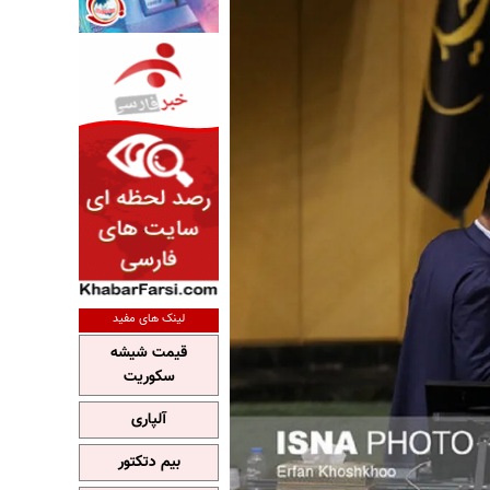
لینک های مفید
قیمت شیشه
سکوریت
آلپاری
بیم دتکتور