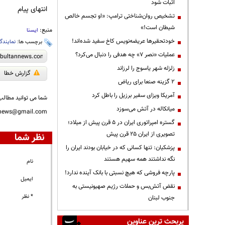
اثبات شود
انتهای پیام
تشخیص روان‌شناختی ترامپ: «او تجسم خالص
شیطان است!»
منبع:
ایسنا
خودتحقیرها عریضه‌نویس کاخ سفید شده‌اند!
برچسب ها:
نمایندگ
عملیات «نصر ۷» چه هدفی را دنبال می‌کرد؟
زلزله شهر یاسوج را لرزاند
گزارش خطا
۲ گزینه صنعا برای ریاض
آمریکا ویزای سفیر برزیل را باطل کرد
شما می توانید مطالب 
میانکاله در آتش می‌سوزد
nnews@gmail.com
گستره امپراتوری ایران در ۵ قرن پیش از میلاد؛
تصویری از ایران ۲۵ قرن پیش
نظر شما
پزشکیان: تنها کسانی که در خیابان بودند ایران را
نگه نداشتند همه سهیم هستند
نام
پارچه فروشی که هیچ نسبتی با بانک آینده ندارد!
ایمیل
نقض آتش‌بس و حملات رژیم صهیونیستی به
* نظر
جنوب لبنان
پربحث ترین عناوین