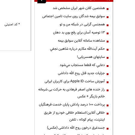
هشتمین کلان شهر ایران مشخص شد
سوابق بیمه شدگان روی سایت تامین اجتماعی
همجنس گرایی در شبکه من و تو
* کد امنیتی
13 توصیه آسان برای رفع بوی بد دهان
مشاهده سامانه آنلاين سوابق بیمه
حكم آيت‌الله مكارم درباره شاهين نجفي
سایتهای همسریابی!
دعايي كه قطعا مستجاب مي‌شود
جزئیات جدید قتل روح الله داداشی
آموزش ساخت Apple ID برای کاربران ایرانی
راز خنده های اصغر فرهادی به حرکت بی شرمانه
خانم بازیگر + عکس
پرداخت ۱۰۰ درصد پاداش پایان خدمت فرهنگیان
خلافی آنلاین/استعلام خلافی خودرو از طریق
اینترنت، پیام کوتاه ، تلفن
جسدغرق درخون روح الله داداشی (عکس)