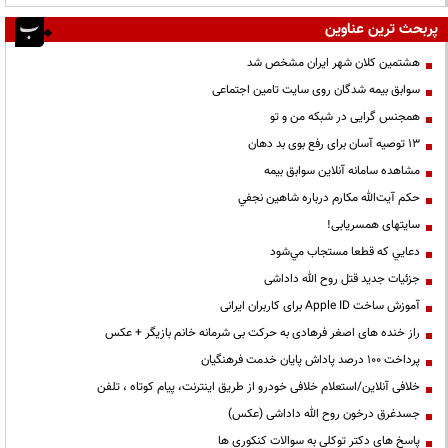
پربحث ترین عناوین
هشتمین کلان شهر ایران مشخص شد
سوابق بیمه شدگان روی سایت تامین اجتماعی
همجنس گرایی در شبکه من و تو
13 توصیه آسان برای رفع بوی بد دهان
مشاهده سامانه آنلاين سوابق بیمه
حكم آيت‌الله مكارم درباره شاهين نجفي
سایتهای همسریابی!
دعايي كه قطعا مستجاب مي‌شود
جزئیات جدید قتل روح الله داداشی
آموزش ساخت Apple ID برای کاربران ایرانی
راز خنده های اصغر فرهادی به حرکت بی شرمانه خانم بازیگر + عکس
پرداخت ۱۰۰ درصد پاداش پایان خدمت فرهنگیان
خلافی آنلاین/استعلام خلافی خودرو از طریق اینترنت، پیام کوتاه ، تلفن
جسدغرق درخون روح الله داداشی (عکس)
پاسخ های دکتر توکلی به سوالات کنکوری ها