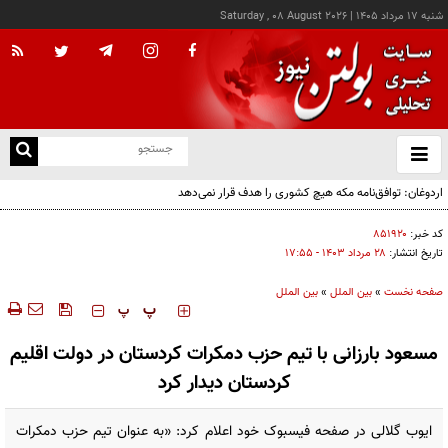
شنبه ۱۷ مرداد ۱۴۰۵
|
Saturday , 08 August 2026
از
و
ته
اردوغان: توافق‌نامه مکه هیچ کشوری را هدف قرار نمی‌دهد
ن
نو
کد خبر:
۸۵۱۹۲۰
تاریخ انتشار:
۲۸ مرداد ۱۴۰۳ - ۱۷:۵۵
صفحه نخست
»
بین الملل
»
بین الملل
‍‍‍ پ
پ
مسعود بارزانی با تیم حزب دمکرات کردستان در دولت اقلیم
کردستان دیدار کرد
ایوب گلالی در صفحه فیسبوک خود اعلام کرد: «به عنوان تیم حزب دمکرات