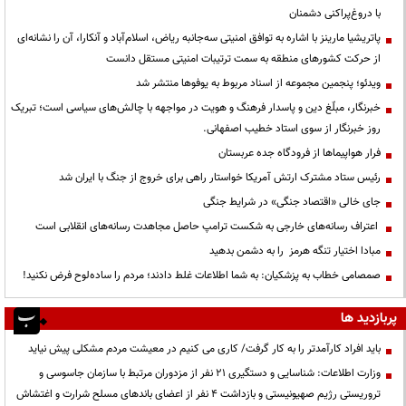
با دروغ‌پراکنی دشمنان
پاتریشیا مارینز با اشاره به توافق امنیتی سه‌جانبه ریاض، اسلام‌آباد و آنکارا، آن را نشانه‌ای
از حرکت کشورهای منطقه به سمت ترتیبات امنیتی مستقل دانست
ویدئو؛ پنجمین مجموعه از اسناد مربوط به یوفوها منتشر شد
خبرنگار، مبلّغ دین و پاسدار فرهنگ و هویت در مواجهه با چالش‌های سیاسی است؛ تبریک
روز خبرنگار از سوی استاد خطیب اصفهانی.
فرار هواپیماها از فرودگاه جده عربستان
رئیس ستاد مشترک ارتش آمریکا خواستار راهی برای خروج از جنگ با ایران شد
جای خالی «اقتصاد جنگی» در شرایط جنگی
اعتراف رسانه‌های خارجی به شکست ترامپ حاصل مجاهدت رسانه‌های انقلابی است
مبادا اختیار تنگه هرمز را به دشمن بدهید
صمصامی خطاب به پزشکیان: به شما اطلاعات غلط دادند؛ مردم را ساده‌لوح فرض نکنید!
پربازدید ها
باید افراد کارآمدتر را به کار گرفت/ کاری می کنیم در معیشت مردم مشکلی پیش نیاید
وزارت اطلاعات: شناسایی و دستگیری ۲۱ نفر از مزدوران مرتبط با سازمان جاسوسی و
تروریستی رژیم صهیونیستی و بازداشت ۴ نفر از اعضای باندهای مسلح شرارت و اغتشاش