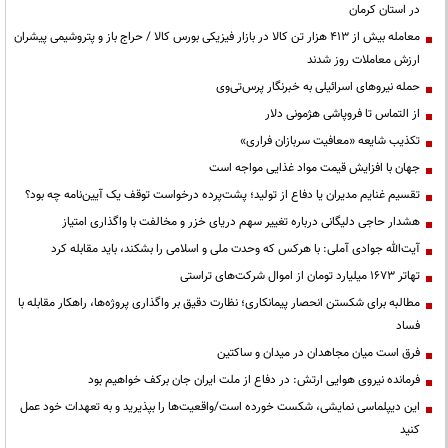
در استان کرمان
معامله بیش از ۴۱۳ هزار تن کالا در بازار فیزیکی بورس کالا / حراج باز و پتروشیمی پیشران
ارزش معاملات روز شدند
حمله نیروهای اسرائیلی به خبرنگار پرس‌تی‌وی
از التماس تا فروپاشی هژمونی دلار
تکذیب شایعه «معافیت سربازان فراری»
جهان با افزایش قیمت مواد غذایی مواجه است
تقسیم غنایم مدیران یا دفاع از تولید؛ پشت‌پرده درخواست توقف یک آیین‌نامه چه بود؟
هشدار حاجی دلیگانی درباره تغییر سهم دریای خزر و مخالفت با واگذاری امتیاز
آیت‌الله جوادی آملی: با هرکس که وحدت ملی و اسلامی را بشکند، باید مقابله کرد
تهاتر ۱۶۷۳ میلیارد تومان از اموال شرکت‌های تراستی
مطالبه برای شکستن انحصار پیمانکاری؛ نظارت دقیق بر واگذاری پروژه‌ها، راهکار مقابله با
فساد
فرق است میان مجاهدان در میدان و ساکتین
فرمانده نیروی هوایی ارتش: در دفاع از ملت ایران جان برکف خواهیم بود
این دیپلماسی نمایشی، شکست خورده است/واقعیت‌ها را بپذیرید و به تعهدات خود عمل
کنید