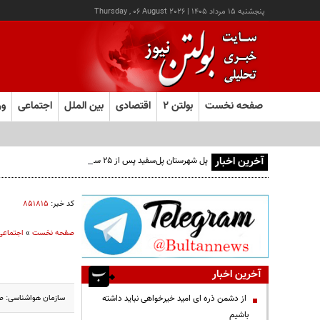
پنجشنبه ۱۵ مرداد ۱۴۰۵
|
Thursday , 06 August 2026
صفحه نخست
بولتن ۲
اقتصادی
بین الملل
اجتماعی
ور
آخرین اخبار
پل شهرستان پل‌سفید پس از ۲۵ سال به مرحله بهره‌برداری رسید
کد خبر:
۸۵۱۸۱۵
صفحه نخست
»
اجتماعی
آخرین اخبار
سازمان هواشناسی: صبح امروز کمینه دمای هوا در
از دشمن ذره ای امید خیرخواهی نباید داشته
باشیم