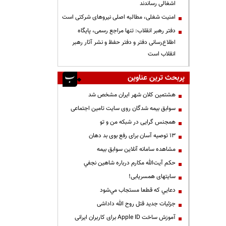
اشغالی رساندند
‌امنیت شغلی، مطالبه اصلی نیروهای شرکتی است
دفتر رهبر انقلاب: تنها مراجع رسمی، پایگاه
اطلاع‌رسانی دفتر و دفتر حفظ و نشر آثار رهبر
انقلاب است
پربحث ترین عناوین
هشتمین کلان شهر ایران مشخص شد
سوابق بیمه شدگان روی سایت تامین اجتماعی
همجنس گرایی در شبکه من و تو
13 توصیه آسان برای رفع بوی بد دهان
مشاهده سامانه آنلاين سوابق بیمه
حكم آيت‌الله مكارم درباره شاهين نجفي
سایتهای همسریابی!
دعايي كه قطعا مستجاب مي‌شود
جزئیات جدید قتل روح الله داداشی
آموزش ساخت Apple ID برای کاربران ایرانی