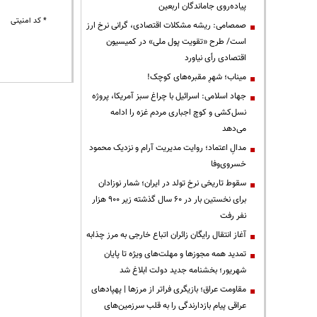
پیاده‌روی جاماندگان اربعین
* کد امنیتی
صمصامی: ریشه مشکلات اقتصادی، گرانی نرخ ارز
است/ طرح «تقویت پول ملی» در کمیسیون
اقتصادی رأی نیاورد
میناب؛ شهرِ مقبره‌های کوچک!
جهاد اسلامی: اسرائیل با چراغ سبز آمریکا، پروژه
نسل‌کشی و کوچ اجباری مردم غزه را ادامه
می‌دهد
مدالِ اعتماد؛ روایت مدیریت آرام و نزدیک محمود
خسروی‌وفا
سقوط تاریخی نرخ تولد در ایران؛ شمار نوزادان
برای نخستین بار در ۶۰ سال گذشته زیر ۹۰۰ هزار
نفر رفت
آغاز انتقال رایگان زائران اتباع خارجی به مرز چذابه
تمدید همه مجوزها و مهلت‌های ویژه تا پایان
شهریور؛ بخشنامه جدید دولت ابلاغ شد
مقاومت عراق؛ بازیگری فراتر از مرزها | پهپادهای
عراقی پیام بازدارندگی را به قلب سرزمین‌های