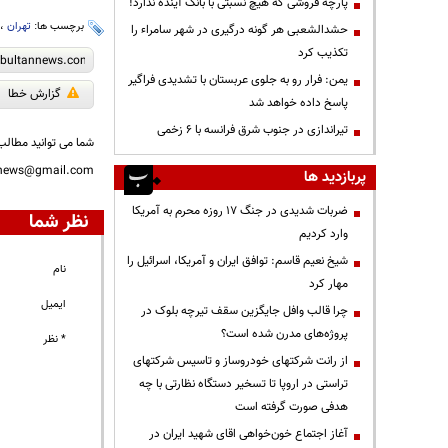
پارچه فروشی که هیچ نسبتی با بانک آینده ندارد!
برچسب ها:
تهران
،
حشدالشعبی هر گونه درگیری در شهر سامراء را
تکذیب کرد
یمن: فرار رو به جلوی عربستان با تشدیدی فراگیر
گزارش خطا
پاسخ داده خواهد شد
تیراندازی در جنوب شرق فرانسه با ۶ زخمی
شما می توانید مطالب 
nnews@gmail.com
پربازدید ها
ضربات شدیدی در جنگ ۱۷ روزه محرم به آمریکا
نظر شما
وارد کردیم
شیخ نعیم قاسم: توافق ایران و آمریکا، اسرائیل را
نام
مهار کرد
ایمیل
چرا قالب وافل جایگزین سقف تیرچه بلوک در
پروژه‌های مدرن شده است؟
* نظر
از رانت‌ شرکتهای خودروساز و تاسیس شرکتهای
تراستی در اروپا تا تسخیر دستگاه نظارتی با چه
هدفی صورت گرفته است
آغاز اجتماع خون‌خواهی اقای شهید ایران در