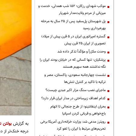
موکب شهدای رزکان؛ ۱۵۲ شب همدلی، خدمت و
میزبانی از مردم ولایت‌مدار شهریار
پل شهرستان پل‌سفید پس از ۲۵ سال به مرحله
بهره‌برداری رسید
گستره امپراتوری ایران در ۵ قرن پیش از میلاد؛
تصویری از ایران ۲۵ قرن پیش
وحدت مکرّراً و مؤکّداً تذکر داده شد
پزشکیان: تنها کسانی که در خیابان بودند ایران را
نگه نداشتند همه سهیم هستند
نشست چهارجانبه سعودی، پاکستان، مصر و
ترکیه با تاکید بر کنترل تنش‌ها
ماجرای نصب سنگ مزار اکبر عبدی چیست؟
کدام اهداف زیرساختی در مدار ایران قرار دارد؟
بحران اینفانتینو؛ از طرح جنجالی تا اتهام
باج‌خواهی و قربانی کردن اسپانیا
رویترز مدعی شد: وزارت خزانه‌داری آمریکا برخی
به گزارش
بولتن ن
تحریم‌های مرتبط با ایران را لغو کرد
درجه خنک‌تر از دیروز و حدود ۱۰ درجه خ