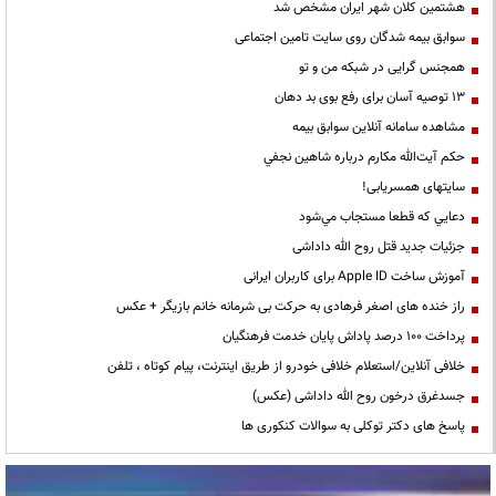
هشتمین کلان شهر ایران مشخص شد
سوابق بیمه شدگان روی سایت تامین اجتماعی
همجنس گرایی در شبکه من و تو
13 توصیه آسان برای رفع بوی بد دهان
مشاهده سامانه آنلاين سوابق بیمه
حكم آيت‌الله مكارم درباره شاهين نجفي
سایتهای همسریابی!
دعايي كه قطعا مستجاب مي‌شود
جزئیات جدید قتل روح الله داداشی
آموزش ساخت Apple ID برای کاربران ایرانی
راز خنده های اصغر فرهادی به حرکت بی شرمانه خانم بازیگر + عکس
پرداخت ۱۰۰ درصد پاداش پایان خدمت فرهنگیان
خلافی آنلاین/استعلام خلافی خودرو از طریق اینترنت، پیام کوتاه ، تلفن
جسدغرق درخون روح الله داداشی (عکس)
پاسخ های دکتر توکلی به سوالات کنکوری ها