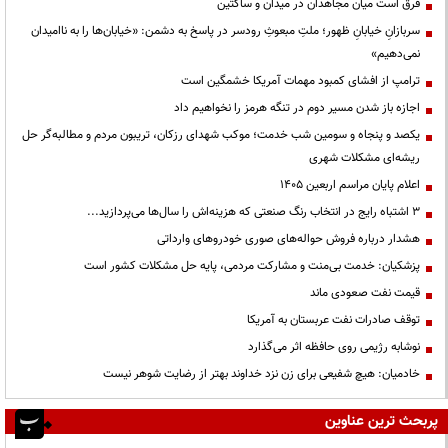
فرق است میان مجاهدان در میدان و ساکتین
سربازانِ خیابانِ ظهور؛ ملتِ مبعوثِ رودسر در پاسخ به دشمن: «خیابان‌ها را به ناامیدان
نمی‌دهیم»
ترامپ از افشای کمبود مهمات آمریکا خشمگین است
اجازه باز شدن مسیر دوم در تنگه هرمز را نخواهیم داد
یکصد و پنجاه و سومین شب خدمت؛ موکب شهدای رزکان، تریبون مردم و مطالبه‌گر حل
ریشه‌ای مشکلات شهری
اعلام پایان مراسم اربعین ۱۴۰۵
3 اشتباه رایج در انتخاب رنگ صنعتی که هزینه‌اش را سال‌ها می‌پردازید...
هشدار درباره فروش حواله‌های صوری خودروهای وارداتی
پزشکیان: خدمت بی‌منت و مشارکت مردمی، پایه حل مشکلات کشور است
قیمت نفت صعودی ماند
توقف صادرات نفت عربستان به آمریکا
نوشابه رژیمی روی حافظه اثر می‌گذارد
خادمیان: هیچ شفیعی برای زن نزد خداوند بهتر از رضایت شوهر نیست
پربحث ترین عناوین