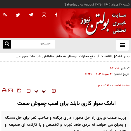
شنبه ۱۷ مرداد ۱۴۰۵
|
Saturday , 08 August 2026
از
و
ته
یمن: تشکیل ائتلاف هرگز مانع مجازات عربستان به خاطر جنایاتش علیه ملت یمن نخواهد شد
ن
نو
کد خبر:
۸۵۱۷۱۱
تاریخ انتشار:
۲۶ مرداد ۱۴۰۳ - ۱۴:۴۱
صفحه نخست
»
اقتصادی
‍‍‍ پ
پ
اتابک سوار کاری نابلد برای اسب چموش صمت
وزارت صمت وزیری راه حل محور ، دارای برنامه و صاحب نظر برای حل مسئله
و بحران می خواهد نه فردی فاقد تجربه و تخصص و با کارنامه ای ضعیف و