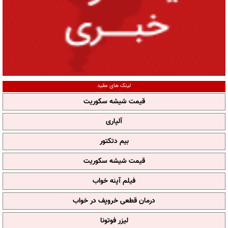
لینک های مفید
قیمت شیشه سکوریت
آلپاری
بیم دتکتور
قیمت شیشه سکوریت
فیلم آپنه خواب
درمان قطعی خروپف در خواب
لیزر فوتونا