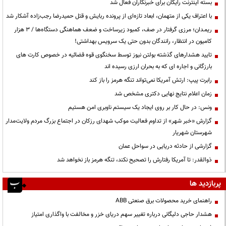
بسته اینترنت رایگان برای خبرنگاران فعال شد
با اعتراف یکی از متهمان، ابعاد تازه‌ای از پرونده ربایش و قتل حمیدرضا رجب‌زاده آشکار شد
ریمـدان؛ مرزی گرفتار در صف، کمبود زیرساخت و ضعف هماهنگی دستگاه‌ها / ۳ هزار
کامیون در انتظار، رانندگان بدون حتی یک سرویس بهداشتی!
تایید هشدارهای گذشته بولتن نیوز توسط سخنگوی قوه قضائیه در خصوص کارت های
بارزگانی و اجاره ای که به بحران ارزی رسیده اند
رابرت پیپ: ارتش آمریکا نمی‌تواند تنگه هرمز را باز کند
زمان اعلام نتایج نهایی دکتری مشخص شد
ونس: در حال کار بر روی ایجاد یک سیستم ناوبری امن هستیم
گزارش «خبر شهر» از تداوم فعالیت موکب شهدای رزکان در اجتماع بزرگ مردم ولایت‌مدار
شهرستان شهریار
گزارشی از حادثه دریایی در سواحل عمان
ذوالقدر: تا آمریکا رفتارش را تصحیح نکند، تنگه هرمز باز نخواهد شد
پربازدید ها
راهنمای خرید محصولات برق صنعتی ABB
هشدار حاجی دلیگانی درباره تغییر سهم دریای خزر و مخالفت با واگذاری امتیاز