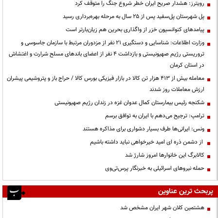
رویترز: هشدار صریح ایران خطر شروع جنگ را متوقف کرد
پل شهرستان پل‌سفید پس از ۲۵ سال به مرحله بهره‌برداری رسید
پیامدهای کنوانسیون خزر از واگذاری بحرین هم زیان‌بارتر است
وزارت اطلاعات: شناسایی و دستگیری ۲۱ نفر از مزدوران مرتبط با سازمان جاسوسی و
تروریستی رژیم صهیونیستی و بازداشت ۴ نفر از اعضای باندهای مسلح شرارت و اغتشاش
در استان کرمان
معامله بیش از ۴۱۳ هزار تن کالا در بازار فیزیکی بورس کالا / حراج باز و پتروشیمی پیشران
ارزش معاملات روز شدند
شکنجه رئیس بیمارستان کمال عدوان غزه در زندان رژیم صهیونیستی
ترامپ: ترجیح می‌دهم با ایران به توافق برسم
ونس: ایرانی‌ها طرف بسیار دشواری برای مذاکره هستند
از دشمن ذره ای امید خیرخواهی نباید داشته باشیم
کالابرگ این خانوارها امروز شارژ شد
حمله نیروهای اسرائیلی به خبرنگار پرس‌تی‌وی
پربحث ترین عناوین
هشتمین کلان شهر ایران مشخص شد