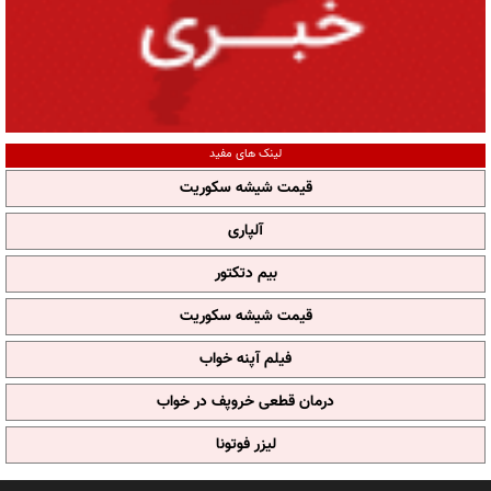
لینک های مفید
قیمت شیشه سکوریت
آلپاری
بیم دتکتور
قیمت شیشه سکوریت
فیلم آپنه خواب
درمان قطعی خروپف در خواب
لیزر فوتونا