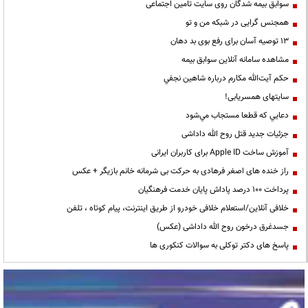
سوابق بیمه شدگان روی سایت تامین اجتماعی
همجنس گرایی در شبکه من و تو
13 توصیه آسان برای رفع بوی بد دهان
مشاهده سامانه آنلاين سوابق بیمه
حكم آيت‌الله مكارم درباره شاهين نجفي
سایتهای همسریابی!
دعايي كه قطعا مستجاب مي‌شود
جزئیات جدید قتل روح الله داداشی
آموزش ساخت Apple ID برای کاربران ایرانی
راز خنده های اصغر فرهادی به حرکت بی شرمانه خانم بازیگر + عکس
پرداخت ۱۰۰ درصد پاداش پایان خدمت فرهنگیان
خلافی آنلاین/استعلام خلافی خودرو از طریق اینترنت، پیام کوتاه ، تلفن
جسدغرق درخون روح الله داداشی (عکس)
پاسخ های دکتر توکلی به سوالات کنکوری ها