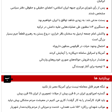
ایرانیان
پس از رأی شورای مرکزی جبهه ایران اسلامی؛ اعضای حقیقی و حقوقی دفتر سیاسی
مشخص شدند
بسنت مدعی شد: به زودی شاهد توافق با ایران خواهیم بود
دستگیری ۱۰۴ مظنون طی عملیات‌هایی علیه داعش در ترکیه
واکنش امام جمعه اردبیل به سخنان باقر خرازی: دروغ بستن به رهبری قطعاً جرم بسیار
بزرگی است
احتمال وجود حیات در اقیانوس مدفون «اروپا»
آمریکا و اسرائیل سامانه «پیکان» را آزمایش کردند
هشدار درباره فروش حواله‌های صوری خودروهای وارداتی
۷ توصیه برای آغاز نویسندگی
پربازدید ها
تنگه هرمز قابل معامله نیست برای آمریکا معبر باز نکنید
گستره امپراتوری ایران در ۵ قرن پیش از میلاد؛ تصویری از ایران ۲۵ قرن پیش
باید افراد کارآمدتر را به کار گرفت/ کاری می کنیم در معیشت مردم مشکلی پیش نیاید
موکب شهدای رزکان؛ ۱۵۲ شب همدلی، خدمت و میزبانی از مردم ولایت‌مدار شهریار