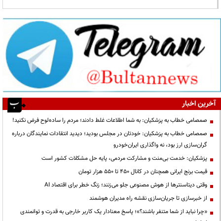
آخرین اخبار
صمصامی خطاب به پزشکیان: به شما اطلاعات غلط دادند؛ مردم را ساده‌لوح فرض نکنید!
صمصامی خطاب به پزشکیان: خودتان در مجلس بودید؛ دیدید انتقادات نمایندگان درباره
گران‌سازی ارز بود، نه واگذاری ایران‌خودرو
پزشکیان: خدمت بی‌منت و مشارکت مردمی، پایه حل مشکلات کشور است
قیمت‌ برنج ایرانی همچنان در کانال ۴۵۰ تا ۵۵۰ هزار تومان
وقتی دیتاسنترها از هوش مصنوعی جلو می‌زنند؛ زنگ خطر برای اقتصاد AI
از خبرسازی تا جریان‌سازی نقشه راه مدیران هوشمند
«چرا نباید از شما متنفر باشند؟»؛ پاسخ معنادار یک کاربر خارجی به قدرت و توانمندی