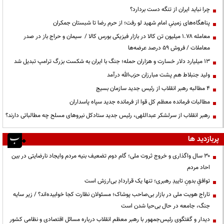
چرا نباید ایران از تنگه دست بردارد؟
پناهگاه‌های زمینیِ امام شهید لو رفت؛ از حرم رضا تا شبستان جمکران
معامله ۱.۷۸ میلیون تن کالا در بازار فیزیکی بورس کالا / سیمان و حراج باز در صدر
معاملات / فروش ۵۹ درصد عرضه‌ها
۱۳ میلیارد دلار خسارت و هزاران حمله؛ جنگ با ایران به شکست بزرگ ترامپ تبدیل شد
ولید جنبلاط هم پشت مبارزان حزب‌الله درآمد
۴ مطالبه رهبر انقلاب از رئیس جدید سازمان بسیج
مطالبات فرمانده معظم کل قوا از فرمانده جدید سپاه پاسداران
رهبر انقلاب از سرلشکر عبداللهی، رئیس جدید ستادکل نیروهای مسلح چه مطالباتی دارند؟
پربازدید ها
۳۰ سال واگذاری و خروج ثروت ملی؛ گام دوم تضعیف بنیه مردم وایجاد نارضایتی در بین
احاد مردم
توافقِ بدونِ تاییدِ رهبری؛ تنها یک قراردادِ بی‌ارزش است
تاراج هویت ملی در بازار بی‌صاحب پوشاک؛ مسئولان نظارت کجا خوابیده‌اند؟ / زیر سایه
جنگ، جامعه در حال بی‌حیا شدن است
دیدار و گفتگوی رئیس‌جمهور با رهبر معظم انقلاب درباره مسائل اقتصادی و نظامی کشور