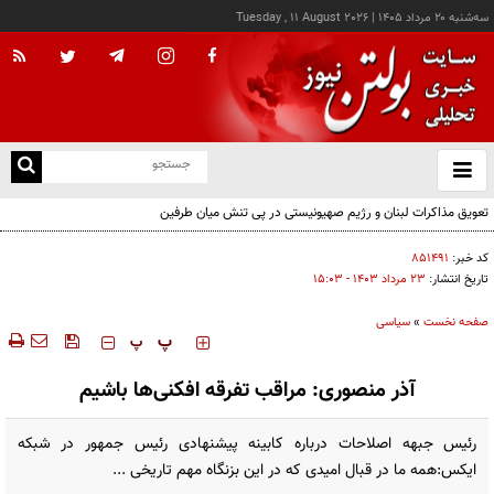
سه‌شنبه ۲۰ مرداد ۱۴۰۵
|
Tuesday , 11 August 2026
از
و
ته
تعویق مذاکرات لبنان و رژیم صهیونیستی در پی تنش میان طرفین
ن
نو
کد خبر:
۸۵۱۴۹۱
تاریخ انتشار:
۲۳ مرداد ۱۴۰۳ - ۱۵:۰۳
صفحه نخست
»
سیاسی
‍‍‍ پ
پ
آذر منصوری: مراقب تفرقه افکنی‌ها باشیم
رئیس جبهه اصلاحات درباره کابینه پیشنهادی رئیس جمهور در شبکه
ایکس:همه ما در قبال امیدی که در این بزنگاه مهم تاریخی ...