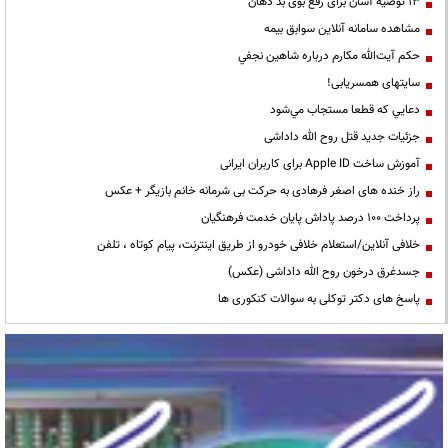
13 توصیه آسان برای رفع بوی بد دهان
مشاهده سامانه آنلاين سوابق بیمه
حكم آيت‌الله مكارم درباره شاهين نجفي
سایتهای همسریابی!
دعايي كه قطعا مستجاب مي‌شود
جزئیات جدید قتل روح الله داداشی
آموزش ساخت Apple ID برای کاربران ایرانی
راز خنده های اصغر فرهادی به حرکت بی شرمانه خانم بازیگر + عکس
پرداخت ۱۰۰ درصد پاداش پایان خدمت فرهنگیان
خلافی آنلاین/استعلام خلافی خودرو از طریق اینترنت، پیام کوتاه ، تلفن
جسدغرق درخون روح الله داداشی (عکس)
پاسخ های دکتر توکلی به سوالات کنکوری ها