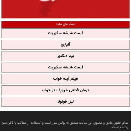
لینک های مفید
قیمت شیشه سکوریت
آلپاری
بیم دتکتور
قیمت شیشه سکوریت
فیلم آپنه خواب
درمان قطعی خروپف در خواب
لیزر فوتونا
تمام حقوق مادی و معنوی این سایت متعلق به بولتن نیوز است و استفاده از مطالب با ذکر منبع
بلامانع است.