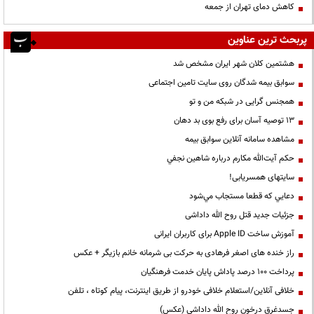
کاهش دمای تهران از جمعه
پربحث ترین عناوین
هشتمین کلان شهر ایران مشخص شد
سوابق بیمه شدگان روی سایت تامین اجتماعی
همجنس گرایی در شبکه من و تو
13 توصیه آسان برای رفع بوی بد دهان
مشاهده سامانه آنلاين سوابق بیمه
حكم آيت‌الله مكارم درباره شاهين نجفي
سایتهای همسریابی!
دعايي كه قطعا مستجاب مي‌شود
جزئیات جدید قتل روح الله داداشی
آموزش ساخت Apple ID برای کاربران ایرانی
راز خنده های اصغر فرهادی به حرکت بی شرمانه خانم بازیگر + عکس
پرداخت ۱۰۰ درصد پاداش پایان خدمت فرهنگیان
خلافی آنلاین/استعلام خلافی خودرو از طریق اینترنت، پیام کوتاه ، تلفن
جسدغرق درخون روح الله داداشی (عکس)