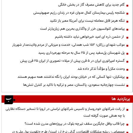
گام جدید برای کاهش مصرف گاز در بخش خانگی
شکنجه رئیس بیمارستان کمال عدوان غزه در زندان رژیم صهیونیستی
تنگه هرمز قابل معامله نیست برای آمریکا معبر باز نکنید
پیامدهای کنوانسیون خزر از واگذاری بحرین هم زیان‌بارتر است
از دشمن ذره ای امید خیرخواهی نباید داشته باشیم
موکب شهدای رزکان؛ ۱۵۲ شب همدلی، خدمت و میزبانی از مردم ولایت‌مدار شهریار
پل شهرستان پل‌سفید پس از ۲۵ سال به مرحله بهره‌برداری رسید
گستره امپراتوری ایران در ۵ قرن پیش از میلاد؛ تصویری از ایران ۲۵ قرن پیش
وحدت مکرّراً و مؤکّداً تذکر داده شد
پزشکیان: تنها کسانی که در خیابان بودند ایران را نگه نداشتند همه سهیم هستند
نشست چهارجانبه سعودی، پاکستان، مصر و ترکیه با تاکید بر کنترل تنش‌ها
پربازدید ها
از رانت‌ شرکتهای خودروساز و تاسیس شرکتهای تراستی در اروپا تا تسخیر دستگاه نظارتی
با چه هدفی صورت گرفته است
چرا قالب وافل جایگزین سقف تیرچه بلوک در پروژه‌های مدرن شده است؟
صمصامی: ریشه مشکلات اقتصادی، گرانی نرخ ارز است/ طرح «تقویت پول ملی» در