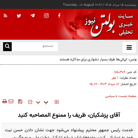
پنجشنبه ۱۵ مرداد ۱۴۰۵
|
Thursday , 06 August 2026
از
و
ته
ن
نو
کد خبر:
۸۵۰۳۰۹
تعداد نظرات:
۱ نظر
تاریخ انتشار:
۰۶ مرداد ۱۴۰۳ - ۱۵:۰۹
صفحه نخست
»
سیاسی
‍‍‍ پ
پ
آقای پزشکیان، ظریف را ممنوع المصاحبه کنید
خدمت رئیس جمهور محترم پیشنهاد می‌شود جهت نشان دادن حسن نیت
خود به عملیاتی کردن وعده‌هایشان درباره تشکیل دولت ملی و بهره‌گیری...