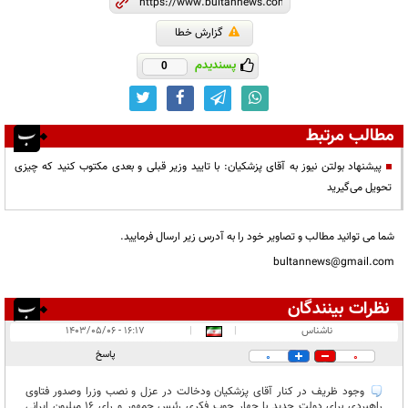
گزارش خطا
پسندیدم
0
مطالب مرتبط
پیشنهاد بولتن نیوز به آقای پزشکیان: با تایید وزیر قبلی و بعدی مکتوب کنید که چیزی
تحویل می‌گیرید
شما می توانید مطالب و تصاویر خود را به آدرس زیر ارسال فرمایید.
bultannews@gmail.com
نظرات بینندگان
انتشار یافته:
۱
ناشناس
|
|
۱۶:۱۷ - ۱۴۰۳/۰۵/۰۶
در انتظار بررسی:
پاسخ
0
0
غیر قابل انتشار:
وجود ظریف در کنار آقای پزشکیان ودخالت در عزل و نصب وزرا وصدور فتاوی
راهبردی برای دولت جدید با چهار چوب فکری رئیس جمهور و رای 16 میلیون ایرانی