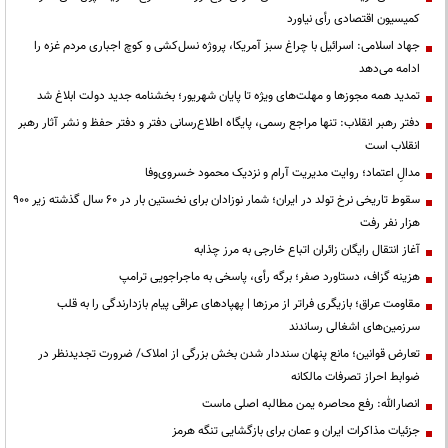
کمیسیون اقتصادی رأی نیاورد
جهاد اسلامی: اسرائیل با چراغ سبز آمریکا، پروژه نسل‌کشی و کوچ اجباری مردم غزه را
ادامه می‌دهد
تمدید همه مجوزها و مهلت‌های ویژه تا پایان شهریور؛ بخشنامه جدید دولت ابلاغ شد
دفتر رهبر انقلاب: تنها مراجع رسمی، پایگاه اطلاع‌رسانی دفتر و دفتر حفظ و نشر آثار رهبر
انقلاب است
مدالِ اعتماد؛ روایت مدیریت آرام و نزدیک محمود خسروی‌وفا
سقوط تاریخی نرخ تولد در ایران؛ شمار نوزادان برای نخستین بار در ۶۰ سال گذشته زیر ۹۰۰
هزار نفر رفت
آغاز انتقال رایگان زائران اتباع خارجی به مرز چذابه
هزینه گزاف، دستاورد صفر؛ برگه رأی، پاسخی به ماجراجویی ترامپ
مقاومت عراق؛ بازیگری فراتر از مرزها | پهپادهای عراقی پیام بازدارندگی را به قلب
سرزمین‌های اشغالی رساندند
تعارض قوانین؛ مانع پنهان سنددار شدن بخش بزرگی از املاک/ ضرورت تجدیدنظر در
ضوابط احراز تصرفات مالکانه
انصارالله: رفع محاصره یمن مطالبه اصلی ماست
جزئیات مذاکرات ایران و عمان برای بازگشایی تنگه هرمز