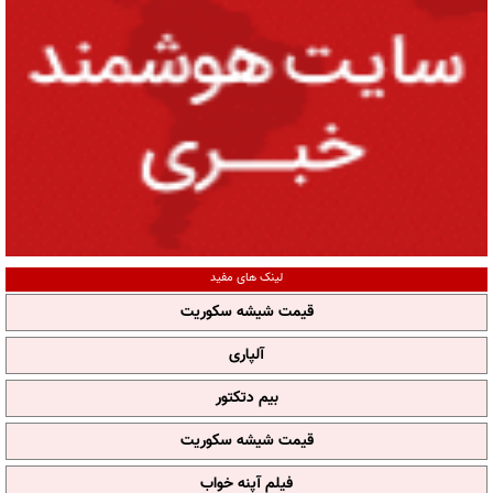
لینک های مفید
قیمت شیشه سکوریت
آلپاری
بیم دتکتور
قیمت شیشه سکوریت
فیلم آپنه خواب