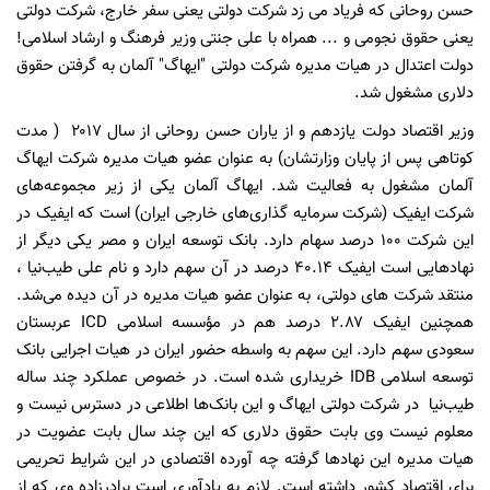
حسن روحانی که فریاد می زد شرکت دولتی یعنی سفر خارج، شرکت دولتی
یعنی حقوق نجومی و ... همراه با علی جنتی وزیر فرهنگ و ارشاد اسلامی!
دولت اعتدال در هیات مدیره شرکت دولتی "ایهاگ" آلمان به گرفتن حقوق
دلاری مشغول شد.
وزیر اقتصاد دولت یازدهم و از یاران حسن روحانی از سال ۲۰۱۷ ( مدت
کوتاهی پس از پایان وزارتشان) به عنوان عضو هیات مدیره شرکت ایهاگ
آلمان مشغول به فعالیت شد. ایهاگ آلمان یکی از زیر مجموعه‌های
شرکت ایفیک (شرکت سرمایه گذاری‌های خارجی ایران) است که ایفیک در
این شرکت ۱۰۰ درصد سهام دارد. بانک توسعه ایران و مصر یکی دیگر از
نهادهایی است ایفیک ۴۰.۱۴ درصد در آن سهم دارد و نام علی ‌طیب‌نیا ،
منتقد شرکت های دولتی، به عنوان عضو هیات مدیره در آن دیده می‌شد.
همچنین ایفیک ۲.۸۷ درصد هم در مؤسسه اسلامی ICD عربستان
سعودی سهم دارد. این سهم به واسطه حضور ایران در هیات اجرایی بانک
توسعه اسلامی IDB خریداری شده است. در خصوص عملکرد چند ساله
طیب‌نیا در شرکت دولتی ایهاگ و این بانک‌ها اطلاعی در دسترس نیست و
معلوم نیست وی بابت حقوق دلاری که این چند سال بابت عضویت در
هیات مدیره این نهادها گرفته‌ چه آورده اقتصادی در این شرایط تحریمی
برای اقتصاد کشور داشته است. لازم به یادآوری است برادرزاده وی که از