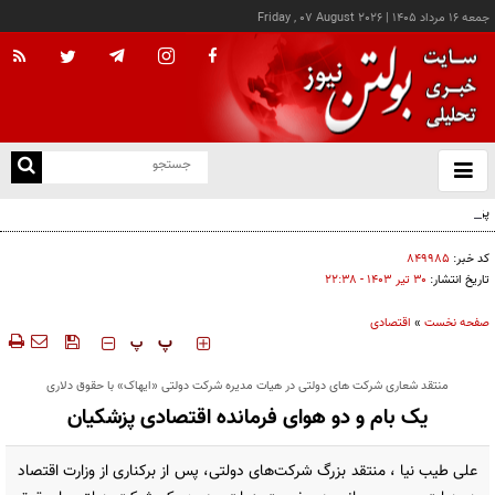
جمعه ۱۶ مرداد ۱۴۰۵
|
Friday , 07 August 2026
از
و
ته
پزشکیان: خدمت بی‌منت و مشارکت مردمی، پایه حل مشکلات کشور است
ن
نو
کد خبر:
۸۴۹۹۸۵
تاریخ انتشار:
۳۰ تير ۱۴۰۳ - ۲۲:۳۸
صفحه نخست
»
اقتصادی
‍‍‍ پ
پ
منتقد شعاری شرکت های دولتی در هیات مدیره شرکت دولتی «ایهاک» با حقوق دلاری
یک بام و دو هوای فرمانده اقتصادی پزشکیان
علی طیب نیا ، منتقد بزرگ شرکت‌های دولتی، پس از برکناری از وزارت اقتصاد