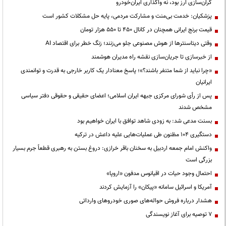
گران‌سازی ارز بود، نه واگذاری ایران‌خودرو
پزشکیان: خدمت بی‌منت و مشارکت مردمی، پایه حل مشکلات کشور است
قیمت‌ برنج ایرانی همچنان در کانال ۴۵۰ تا ۵۵۰ هزار تومان
وقتی دیتاسنترها از هوش مصنوعی جلو می‌زنند؛ زنگ خطر برای اقتصاد AI
از خبرسازی تا جریان‌سازی نقشه راه مدیران هوشمند
«چرا نباید از شما متنفر باشند؟»؛ پاسخ معنادار یک کاربر خارجی به قدرت و توانمندی
ایرانیان
پس از رأی شورای مرکزی جبهه ایران اسلامی؛ اعضای حقیقی و حقوقی دفتر سیاسی
مشخص شدند
بسنت مدعی شد: به زودی شاهد توافق با ایران خواهیم بود
دستگیری ۱۰۴ مظنون طی عملیات‌هایی علیه داعش در ترکیه
واکنش امام جمعه اردبیل به سخنان باقر خرازی: دروغ بستن به رهبری قطعاً جرم بسیار
بزرگی است
احتمال وجود حیات در اقیانوس مدفون «اروپا»
آمریکا و اسرائیل سامانه «پیکان» را آزمایش کردند
هشدار درباره فروش حواله‌های صوری خودروهای وارداتی
۷ توصیه برای آغاز نویسندگی