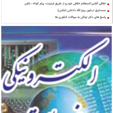
خلافی آنلاین/استعلام خلافی خودرو از طریق اینترنت، پیام کوتاه ، تلفن
جسدغرق درخون روح الله داداشی (عکس)
پاسخ های دکتر توکلی به سوالات کنکوری ها