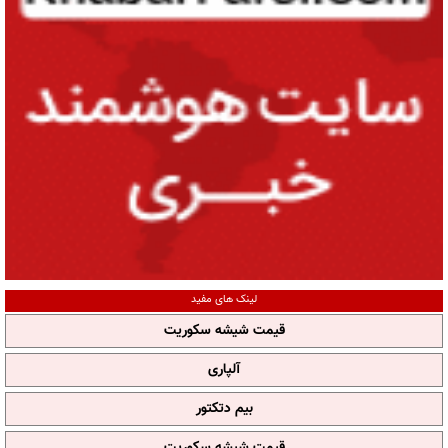
لینک های مفید
قیمت شیشه سکوریت
آلپاری
بیم دتکتور