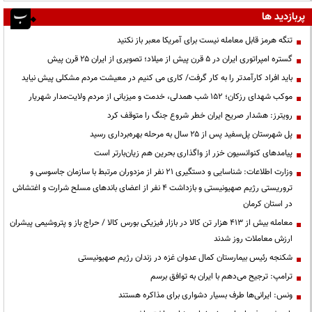
پربازدید ها
تنگه هرمز قابل معامله نیست برای آمریکا معبر باز نکنید
گستره امپراتوری ایران در ۵ قرن پیش از میلاد؛ تصویری از ایران ۲۵ قرن پیش
باید افراد کارآمدتر را به کار گرفت/ کاری می کنیم در معیشت مردم مشکلی پیش نیاید
موکب شهدای رزکان؛ ۱۵۲ شب همدلی، خدمت و میزبانی از مردم ولایت‌مدار شهریار
رویترز: هشدار صریح ایران خطر شروع جنگ را متوقف کرد
پل شهرستان پل‌سفید پس از ۲۵ سال به مرحله بهره‌برداری رسید
پیامدهای کنوانسیون خزر از واگذاری بحرین هم زیان‌بارتر است
وزارت اطلاعات: شناسایی و دستگیری ۲۱ نفر از مزدوران مرتبط با سازمان جاسوسی و
تروریستی رژیم صهیونیستی و بازداشت ۴ نفر از اعضای باندهای مسلح شرارت و اغتشاش
در استان کرمان
معامله بیش از ۴۱۳ هزار تن کالا در بازار فیزیکی بورس کالا / حراج باز و پتروشیمی پیشران
ارزش معاملات روز شدند
شکنجه رئیس بیمارستان کمال عدوان غزه در زندان رژیم صهیونیستی
ترامپ: ترجیح می‌دهم با ایران به توافق برسم
ونس: ایرانی‌ها طرف بسیار دشواری برای مذاکره هستند