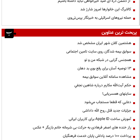
از دشمن ذره ای امید خیرخواهی نباید داشته باشیم
کالابرگ این خانوارها امروز شارژ شد
حمله نیروهای اسرائیلی به خبرنگار پرس‌تی‌وی
پربحث ترین عناوین
هشتمین کلان شهر ایران مشخص شد
سوابق بیمه شدگان روی سایت تامین اجتماعی
همجنس گرایی در شبکه من و تو
13 توصیه آسان برای رفع بوی بد دهان
مشاهده سامانه آنلاين سوابق بیمه
حكم آيت‌الله مكارم درباره شاهين نجفي
سایتهای همسریابی!
دعايي كه قطعا مستجاب مي‌شود
جزئیات جدید قتل روح الله داداشی
آموزش ساخت Apple ID برای کاربران ایرانی
راز خنده های اصغر فرهادی به حرکت بی شرمانه خانم بازیگر + عکس
پرداخت ۱۰۰ درصد پاداش پایان خدمت فرهنگیان