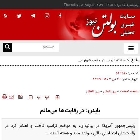
پنجشنبه ۱۵ مرداد ۱۴۰۵
|
Thursday , 06 August 2026
از
و
ته
وقوع یک حادثه دریایی در جنوب شرق عدن
ن
نو
کد خبر:
۸۴۹۹۵۰
تاریخ انتشار:
۲۹ تير ۱۴۰۳ - ۲۲:۴۹
صفحه نخست
»
بین الملل
»
بین الملل
‍‍‍ پ
پ
بایدن: در رقابت‌ها می‌مانم
رئیس‌جمهور آمریکا در بیانیه‌ای، به مواضع ترامپ تاخت و اعلام کرد در
رقابت‌های انتخاباتی باقی خواهد ماند و هفته آینده....