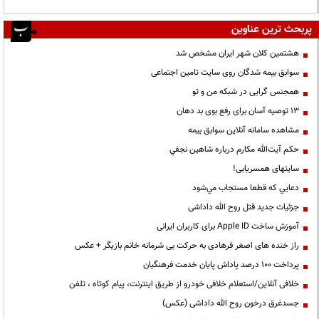
پربحث ترین عناوین
هشتمین کلان شهر ایران مشخص شد
سوابق بیمه شدگان روی سایت تامین اجتماعی
همجنس گرایی در شبکه من و تو
13 توصیه آسان برای رفع بوی بد دهان
مشاهده سامانه آنلاين سوابق بیمه
حكم آيت‌الله مكارم درباره شاهين نجفي
سایتهای همسریابی!
دعايي كه قطعا مستجاب مي‌شود
جزئیات جدید قتل روح الله داداشی
آموزش ساخت Apple ID برای کاربران ایرانی
راز خنده های اصغر فرهادی به حرکت بی شرمانه خانم بازیگر + عکس
پرداخت ۱۰۰ درصد پاداش پایان خدمت فرهنگیان
خلافی آنلاین/استعلام خلافی خودرو از طریق اینترنت، پیام کوتاه ، تلفن
جسدغرق درخون روح الله داداشی (عکس)