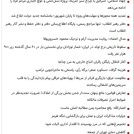
جهاد اسلامی: اسرائیل با چراغ سبز آمریکا، پروژه نسل‌کشی و کوچ اجباری مردم غزه را
ادامه می‌دهد
تمدید همه مجوزها و مهلت‌های ویژه تا پایان شهریور؛ بخشنامه جدید دولت ابلاغ شد
دفتر رهبر انقلاب: تنها مراجع رسمی، پایگاه اطلاع‌رسانی دفتر و دفتر حفظ و نشر آثار رهبر
انقلاب است
مدالِ اعتماد؛ روایت مدیریت آرام و نزدیک محمود خسروی‌وفا
سقوط تاریخی نرخ تولد در ایران؛ شمار نوزادان برای نخستین بار در ۶۰ سال گذشته زیر ۹۰۰
هزار نفر رفت
آغاز انتقال رایگان زائران اتباع خارجی به مرز چذابه
هزینه گزاف، دستاورد صفر؛ برگه رأی، پاسخی به ماجراجویی ترامپ
مقاومت عراق؛ بازیگری فراتر از مرزها | پهپادهای عراقی پیام بازدارندگی را به قلب
سرزمین‌های اشغالی رساندند
تعارض قوانین؛ مانع پنهان سنددار شدن بخش بزرگی از املاک/ ضرورت تجدیدنظر در
ضوابط احراز تصرفات مالکانه
انصارالله: رفع محاصره یمن مطالبه اصلی ماست
جزئیات مذاکرات ایران و عمان برای بازگشایی تنگه هرمز
تخم‌مرغ‌هایی که در مرز پوسیدند تا اقتدار اداری اثبات شود
کاهش دمای تهران از جمعه