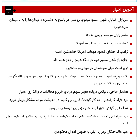
آخرین اخبار
سربازانِ خیابانِ ظهور؛ ملتِ مبعوثِ رودسر در پاسخ به دشمن: «خیابان‌ها را به ناامیدان
نمی‌دهیم»
اعلام پایان مراسم اربعین ۱۴۰۵
توقف صادرات نفت عربستان به آمریکا
ترامپ از افشای کمبود مهمات آمریکا خشمگین است
اجازه باز شدن مسیر دوم در تنگه هرمز را نخواهیم داد
فرق است میان مجاهدان در میدان و ساکتین
یکصد و پنجاه و سومین شب خدمت؛ موکب شهدای رزکان، تریبون مردم و مطالبه‌گر حل
ریشه‌ای مشکلات شهری
هشدار حاجی دلیگانی درباره تغییر سهم دریای خزر و مخالفت با واگذاری امتیاز
باید افراد کارآمدتر را به کار گرفت/ کاری می کنیم در معیشت مردم مشکلی پیش نیاید
هدف قرار گرفتن اتاق‌ فرماندهی مزدوران عربستان در یمن
این دیپلماسی نمایشی، شکست خورده است/واقعیت‌ها را بپذیرید و به تعهدات خود عمل
کنید
امید مالباختگان رمزارز آبکی به فروش اموال محکومان