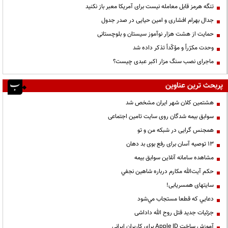
تنگه هرمز قابل معامله نیست برای آمریکا معبر باز نکنید
جدال بهرام افشاری و امین حیایی در صدر جدول
حمایت از هشت هزار نوآموز سیستان و بلوچستانی
وحدت مکرّراً و مؤکّداً تذکر داده شد
ماجرای نصب سنگ مزار اکبر عبدی چیست؟
پربحث ترین عناوین
هشتمین کلان شهر ایران مشخص شد
سوابق بیمه شدگان روی سایت تامین اجتماعی
همجنس گرایی در شبکه من و تو
13 توصیه آسان برای رفع بوی بد دهان
مشاهده سامانه آنلاين سوابق بیمه
حكم آيت‌الله مكارم درباره شاهين نجفي
سایتهای همسریابی!
دعايي كه قطعا مستجاب مي‌شود
جزئیات جدید قتل روح الله داداشی
آموزش ساخت Apple ID برای کاربران ایرانی