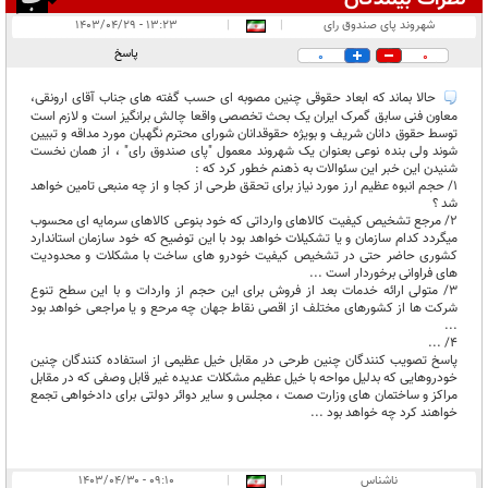
انتشار یافته:
۲
شهروند پای صندوق رای
|
|
۱۳:۲۳ - ۱۴۰۳/۰۴/۲۹
در انتظار بررسی:
پاسخ
0
0
غیر قابل انتشار:
حالا بماند که ابعاد حقوقی چنین مصوبه ای حسب گفته های جناب آقای ارونقی،
معاون فنی سابق گمرک ایران یک بحث تخصصی واقعا چالش برانگیز است و لازم است
توسط حقوق دانان شریف و بویژه حقوقدانان شورای محترم نگهبان مورد مداقه و تبیین
شوند ولی بنده نوعی بعنوان یک شهروند معمول "پای صندوق رای" ، از همان نخست
شنیدن این خبر این سئوالات به ذهنم خطور کرد که :
1/ حجم انبوه عظیم ارز مورد نیاز برای تحقق طرحی از کجا و از چه منبعی تامین خواهد
شد ؟
2/ مرجع تشخیص کیفیت کالاهای وارداتی که خود بنوعی کالاهای سرمایه ای محسوب
میگردد کدام سازمان و یا تشکیلات خواهد بود با این توضیح که خود سازمان استاندارد
کشوری حاضر حتی در تشخیص کیفیت خودرو های ساخت با مشکلات و محدودیت
های فراوانی برخوردار است ...
3/ متولی ارائه خدمات بعد از فروش برای این حجم از واردات و با این سطح تنوع
شرکت ها از کشورهای مختلف از اقصی نقاط جهان چه مرحع و یا مراجعی خواهد بود
...
4/ ...
پاسخ تصویب کنندگان چنین طرحی در مقابل خیل عظیمی از استفاده کنندگان چنین
خودروهایی که بدلیل مواحه با خیل عظیم مشکلات عدیده غیر قابل وصفی که در مقابل
مراکز و ساختمان های وزارت صمت ، مجلس و سایر دوائر دولتی برای دادخواهی تجمع
خواهند کرد چه خواهد بود ...
ناشناس
|
|
۰۹:۱۰ - ۱۴۰۳/۰۴/۳۰