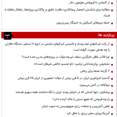
از التماس تا فروپاشی هژمونی دلار
مطالبه برای شکستن انحصار پیمانکاری؛ نظارت دقیق بر واگذاری پروژه‌ها، راهکار مقابله با
فساد
حمله نیروهای اسرائیلی به خبرنگار پرس‌تی‌وی
پربازدید ها
از رانت‌ شرکتهای خودروساز و تاسیس شرکتهای تراستی در اروپا تا تسخیر دستگاه نظارتی
با چه هدفی صورت گرفته است
چرا قالب وافل جایگزین سقف تیرچه بلوک در پروژه‌های مدرن شده است؟
تشخیص روان‌شناختی ترامپ: «او تجسم خالص شیطان است!»
۲ گزینه صنعا برای ریاض
گستره امپراتوری ایران در ۵ قرن پیش از میلاد؛ تصویری از ایران ۲۵ قرن پیش
میانکاله در آتش می‌سوزد
پزشکیان: تنها کسانی که در خیابان بودند ایران را نگه نداشتند همه سهیم هستند
پارچه فروشی که هیچ نسبتی با بانک آینده ندارد!
نقض آتش‌بس و حملات رژیم صهیونیستی به جنوب لبنان
آمریکا ویزای سفیر برزیل را باطل کرد