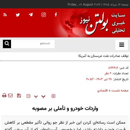
جمعه ۱۶ مرداد ۱۴۰۵
|
Friday , 07 August 2026
از
و
ته
توقف صادرات نفت عربستان به آمریکا
ن
نو
کد خبر:
۸۴۹۹۱۶
تعداد نظرات:
۲ نظر
تاریخ انتشار:
۲۸ تير ۱۴۰۳ - ۲۰:۵۲
صفحه نخست
»
اقتصادی
‍‍‍ پ
پ
واردات خودرو و تأملی بر مصوبه
ممکن است رسانه‌ای کردن این خبر از نظر جو روانی تأثیر مقطعی بر کاهش
قیمت خودرو داشته باشد، اما درخصوص آیین‌نامه‌ای که از آن سخن گفته