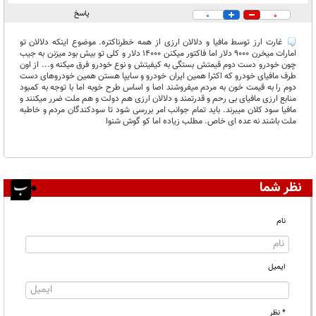
پاسخ
0
0
غارت ارز توسط مافیا و دلالان ارزی از همه خطرناکتره. موضوع اینکه دلالان تو
امارات میخرن 9000 دلار اما فاکتور میکنن 14000 دلار و کلی تو بیش بود میزنن به جیب
چون خودرو دست دوم قیمتش بستگی به کیفیتش و نوع خودرو فرق میکنه و... از اون
طرف مافیای خودرو که اکثرا همین ایران خودرو و سایپا هستن همین خودروهای دست
دوم را به قیمت خون به مردم میفروشند اصا و اساس طرح خوبه اما با توجه به کمبود
منابع ارزی مافیای بی رحم و قدرتمند و دلالان ارزی هم دولت و هم ملت ضرر میکنند و
مافیا سود کلان میبرند. باید تمام جوانب امر بررسی شود تا سودکندگان مردم و خاطبه
ملت باشند نه عده ای خاص. مطلب زیاده اما کو گوش شنوا
نظر شما
نام
ایمیل
* نظر