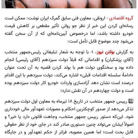
گروه اقتصادی
- ارونقی، معاون فنی سابق گمرک ایران نوشت: ممکن است
رسانه‌ای کردن این خبر از نظر جو روانی تأثیر مقطعی بر کاهش قیمت
خودرو داشته باشد، اما درخصوص آیین‌نامه‌ای که از آن سخن گفته
می‌شود چند موضوع قابل تأمل است:
به گزارش
بولتن نیوز
، 1- با توجه به شعار تبلیغاتی رئیس‌جمهور منتخب
(آقای پزشکیان) و اقداماتی که قبلاً دولت سیزدهم (آقای رئیسی) انجام
داده بود و سخنگوی دولت هم با بولد کردن قضیه به آن تحت عنوان
«ادامهٔ سلسله اقدامات قبلی» اشاره می‌کند، دولت سیزدهم با این اقدام
درصدد است نشان دهد آزادسازی واردات خودرو کار دولت سیزدهم بوده
است و دولت چهاردهم در آن نقش ندارد؛
2️⃣ رییس جمهور منتخب در تاریخ ۱۸ تیرماه به معاون اول دولت سیزدهم
تذکر می‌دهد از صدور کوچکترین احکام و مصوبات تعهدآور مالی خودداری
شود. این‌که دستور رییس جمهور منتخب، وجاهت قانونی دارد یا خیر؟ و
اصولاً ایشان می‌تواند چنین دستوری صادر کند در جای خود از نظر حقوقی
قابل بحث است؛ اما همین مصوبه، فراتر از حکم تعهدآور و در جایگاه