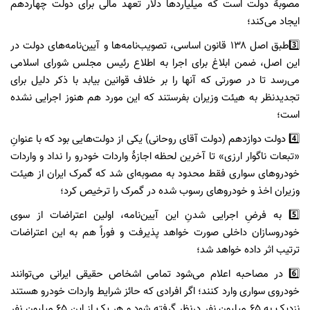
مصوبهٔ دولت است که میلیاردها دلار تعهد مالی برای دولت چهاردهم
ایجاد می‌کند؛
3️⃣طبق اصل ۱۳۸ قانون اساسی، تصویب‌نامه‌ها و آیین‌نامه‌های دولت در
این اصل‏، ضمن ابلاغ برای اجرا به اطلاع رئیس مجلس شورای اسلامی
می‌رسد تا در صورتی که آنها را بر خلاف قوانین بیابد با ذکر دلیل برای
تجدیدنظر به هیئت وزیران بفرستند که این مورد هم هنوز اجرایی نشده
است؛
4️⃣ دولت دوازدهم (دولت آقای روحانی) یکی از دولت‌هایی بود که با عنوانِ
«تبعات ناگوار ارزی» تا آخرین لحظه اجازهٔ واردات خودرو را نداد و واردات
خودروهای سواری فقط محدود به مصوبه‌ای شد که گمرک ایران از هیئت
وزیران اخذ و خودروهای رسوب شده در گمرک را ترخیص کرد؛
5️⃣ به فرضِ اجرایی شدنِ این آیین‌نامه، اولین اعتراضات از سوی
خودروسازان داخلی صورت خواهد پذیرفت و فوراً هم به این اعتراضات
ترتیب اثر داده خواهد شد؛
6️⃣ در مصاحبه اعلام می‌شود تمامی اشخاص حقیقی ایرانی می‌توانند
خودروی سواری وارد کنند؛ اگر افرادی که حائز شرایط واردات خودرو هستند
نزدیک به ۶۵ میلیون نفر درنظر گرفته شود و هر یک از این ۶۵ میلیون نفر